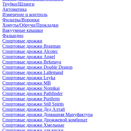
Трубки/Шланги
Автоматика
Измерение и контроль
Фильтры/Воронки
Хомуты/Обручи/Прокладки
Вакуумные крышки
Фальшдно
Спиртовые дрожжи
Спиртовые дрожжи Bragman
Спиртовые дрожжи Alcotec
Спиртовые дрожжи Angel
Спиртовые дрожжи Bekmaya
Спиртовые дрожжи Double Dragon
Спиртовые дрожжи Lallemand
Спиртовые дрожжи Leyka
Спиртовые дрожжи MB
Спиртовые дрожжи Nomikai
Спиртовые дрожжи Pathfinder
Спиртовые дрожжи Puriferm
Спиртовые дрожжи Still Spirits
Спиртовые дрожжи Дед Алтай
Спиртовые дрожжи Домашняя Мануфактура
Спиртовые дрожжи Дрожжевой комбинат
Спиртовые дрожжи Хмельные
Спиртовые дрожжи для виски