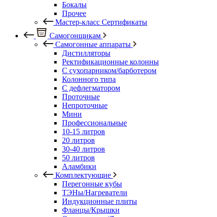
Бокалы
Прочее
Мастер-класс Сертификаты
Самогонщикам
Самогонные аппараты
Дистилляторы
Ректификационные колонны
С сухопарником/барботером
Колонного типа
С дефлегматором
Проточные
Непроточные
Мини
Профессиональные
10-15 литров
20 литров
30-40 литров
50 литров
Аламбики
Комплектующие
Перегонные кубы
ТЭНы/Нагреватели
Индукционные плиты
Фланцы/Крышки