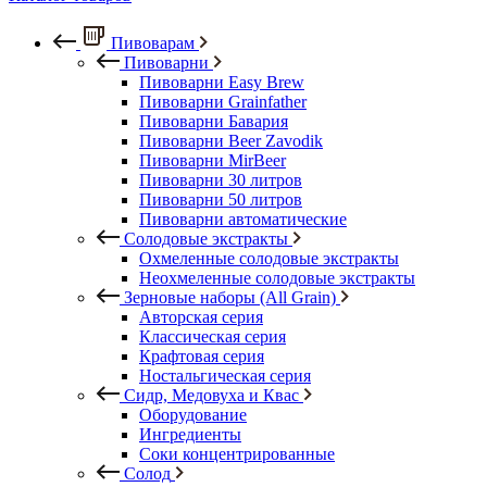
Пивоварам
Пивоварни
Пивоварни Easy Brew
Пивоварни Grainfather
Пивоварни Бавария
Пивоварни Beer Zavodik
Пивоварни MirBeer
Пивоварни 30 литров
Пивоварни 50 литров
Пивоварни автоматические
Солодовые экстракты
Охмеленные солодовые экстракты
Неохмеленные солодовые экстракты
Зерновые наборы (All Grain)
Авторская серия
Классическая серия
Крафтовая серия
Ностальгическая серия
Сидр, Медовуха и Квас
Оборудование
Ингредиенты
Соки концентрированные
Солод