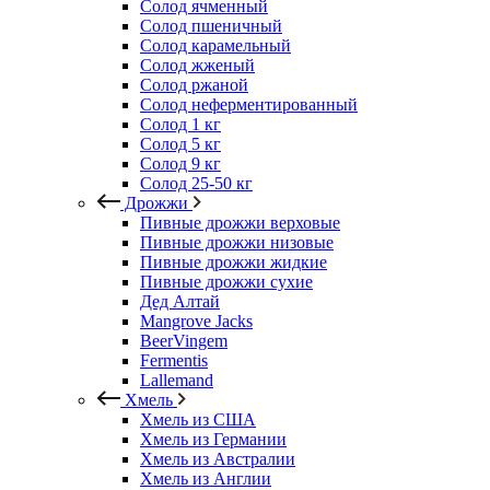
Солод ячменный
Солод пшеничный
Солод карамельный
Солод жженый
Солод ржаной
Солод неферментированный
Солод 1 кг
Солод 5 кг
Солод 9 кг
Солод 25-50 кг
Дрожжи
Пивные дрожжи верховые
Пивные дрожжи низовые
Пивные дрожжи жидкие
Пивные дрожжи сухие
Дед Алтай
Mangrove Jacks
BeerVingem
Fermentis
Lallemand
Хмель
Хмель из США
Хмель из Германии
Хмель из Австралии
Хмель из Англии