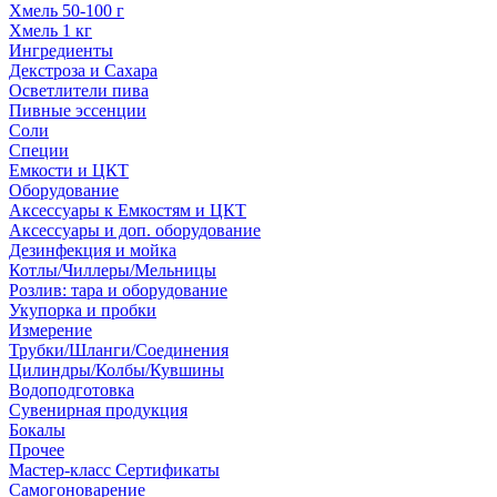
Хмель 50-100 г
Хмель 1 кг
Ингредиенты
Декстроза и Сахара
Осветлители пива
Пивные эссенции
Соли
Специи
Емкости и ЦКТ
Оборудование
Аксессуары к Емкостям и ЦКТ
Аксессуары и доп. оборудование
Дезинфекция и мойка
Котлы/Чиллеры/Мельницы
Розлив: тара и оборудование
Укупорка и пробки
Измерение
Трубки/Шланги/Соединения
Цилиндры/Колбы/Кувшины
Водоподготовка
Сувенирная продукция
Бокалы
Прочее
Мастер-класс Сертификаты
Самогоноварение