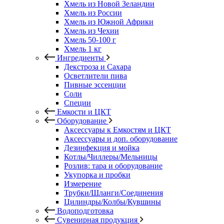
Хмель из Новой Зеландии
Хмель из России
Хмель из Южной Африки
Хмель из Чехии
Хмель 50-100 г
Хмель 1 кг
Ингредиенты
Декстроза и Сахара
Осветлители пива
Пивные эссенции
Соли
Специи
Емкости и ЦКТ
Оборудование
Аксессуары к Емкостям и ЦКТ
Аксессуары и доп. оборудование
Дезинфекция и мойка
Котлы/Чиллеры/Мельницы
Розлив: тара и оборудование
Укупорка и пробки
Измерение
Трубки/Шланги/Соединения
Цилиндры/Колбы/Кувшины
Водоподготовка
Сувенирная продукция