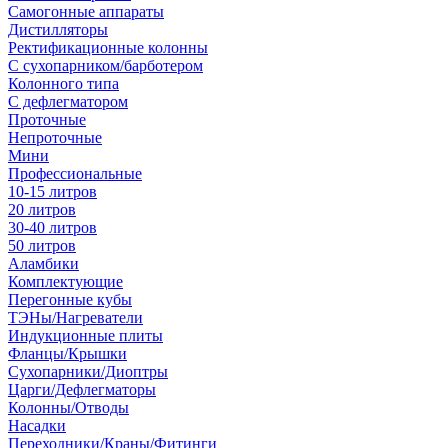
Самогонные аппараты
Дистилляторы
Ректификационные колонны
С сухопарником/барботером
Колонного типа
С дефлегматором
Проточные
Непроточные
Мини
Профессиональные
10-15 литров
20 литров
30-40 литров
50 литров
Аламбики
Комплектующие
Перегонные кубы
ТЭНы/Нагреватели
Индукционные плиты
Фланцы/Крышки
Сухопарники/Диоптры
Царги/Дефлегматоры
Колонны/Отводы
Насадки
Переходники/Краны/Фитинги