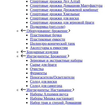
Спиртовые дрожжи Дед Алтай
Спиртовые дрожжи Домашняя Мануфактура
Спиртовые дрожжи Дрожжевой комбинат
Спиртовые дрожжи Хмельные
Спиртовые дрожжи для виски
Спиртовые дрожжи для зерновой браги
Подкормка (пит.соли)
Оборудование: брожение
Пластиковые бочки
Пластиковые емкости
Цилиндро-конический танк
Аксессуары к емкостям
Бондарные изделия
Ингредиенты: Брожение
Зерновые и экстрактные наборы
Сырье для браги
Очистка
Ферменты
Пеногасители/Осветлители
Солод для виски
Солод для самогона
Ингредиенты: Настаивание
Наборы Алхимия вкуса
Наборы Мишка настаивает
Набор трав и специй Домашняя