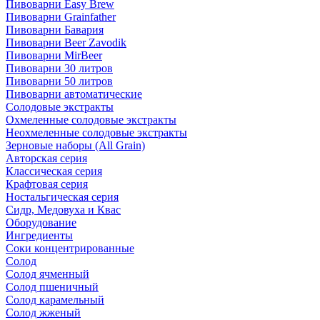
Пивоварни Easy Brew
Пивоварни Grainfather
Пивоварни Бавария
Пивоварни Beer Zavodik
Пивоварни MirBeer
Пивоварни 30 литров
Пивоварни 50 литров
Пивоварни автоматические
Солодовые экстракты
Охмеленные солодовые экстракты
Неохмеленные солодовые экстракты
Зерновые наборы (All Grain)
Авторская серия
Классическая серия
Крафтовая серия
Ностальгическая серия
Сидр, Медовуха и Квас
Оборудование
Ингредиенты
Соки концентрированные
Солод
Солод ячменный
Солод пшеничный
Солод карамельный
Солод жженый