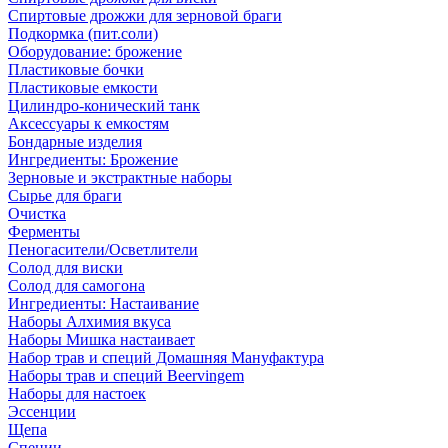
Спиртовые дрожжи для зерновой браги
Подкормка (пит.соли)
Оборудование: брожение
Пластиковые бочки
Пластиковые емкости
Цилиндро-конический танк
Аксессуары к емкостям
Бондарные изделия
Ингредиенты: Брожение
Зерновые и экстрактные наборы
Сырье для браги
Очистка
Ферменты
Пеногасители/Осветлители
Солод для виски
Солод для самогона
Ингредиенты: Настаивание
Наборы Алхимия вкуса
Наборы Мишка настаивает
Набор трав и специй Домашняя Мануфактура
Наборы трав и специй Beervingem
Наборы для настоек
Эссенции
Щепа
Специи