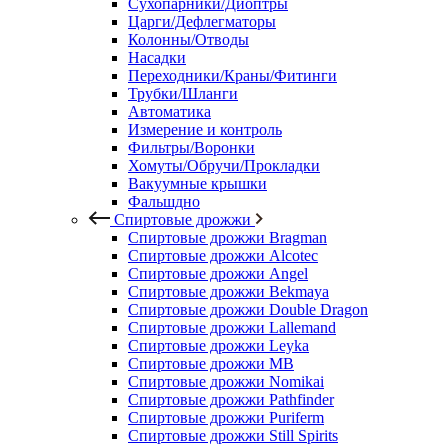
Сухопарники/Диоптры
Царги/Дефлегматоры
Колонны/Отводы
Насадки
Переходники/Краны/Фитинги
Трубки/Шланги
Автоматика
Измерение и контроль
Фильтры/Воронки
Хомуты/Обручи/Прокладки
Вакуумные крышки
Фальшдно
Спиртовые дрожжи
Спиртовые дрожжи Bragman
Спиртовые дрожжи Alcotec
Спиртовые дрожжи Angel
Спиртовые дрожжи Bekmaya
Спиртовые дрожжи Double Dragon
Спиртовые дрожжи Lallemand
Спиртовые дрожжи Leyka
Спиртовые дрожжи MB
Спиртовые дрожжи Nomikai
Спиртовые дрожжи Pathfinder
Спиртовые дрожжи Puriferm
Спиртовые дрожжи Still Spirits