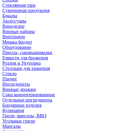
Стеклянная тара
Сувенирная продукция
Бокалы
Аксессуары
Виноделие
Винные наборы
Beervingem
Мишка бродит
Оборудование
Прессы, соковыжималки
Емкости для брожения
Розлив и Укупорка
Стеллажи для хранения
Стекло
Прочее
Ингредиенты
Винные дрожжи
Соки концентрированные
Отдельные ингредиенты
Бондарные изделия
Кулинария
Грили, мангалы, BBQ
Угольные грили
Мангалы