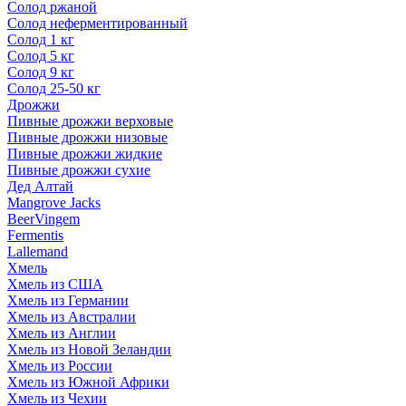
Солод ржаной
Солод неферментированный
Солод 1 кг
Солод 5 кг
Солод 9 кг
Солод 25-50 кг
Дрожжи
Пивные дрожжи верховые
Пивные дрожжи низовые
Пивные дрожжи жидкие
Пивные дрожжи сухие
Дед Алтай
Mangrove Jacks
BeerVingem
Fermentis
Lallemand
Хмель
Хмель из США
Хмель из Германии
Хмель из Австралии
Хмель из Англии
Хмель из Новой Зеландии
Хмель из России
Хмель из Южной Африки
Хмель из Чехии