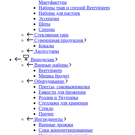
Мануфактура
Наборы трав и специй Beervingem
Наборы для настоек
Эссенции
Щепа
Специи
Стеклянная тара
Сувенирная продукция
Бокалы
Аксессуары
Виноделам
Винные наборы
Beervingem
Мишка бродит
Оборудование
Прессы, соковыжималки
Емкости для брожения
Розлив и Укупорка
Стеллажи для хранения
Стекло
Прочее
Ингредиенты
Винные дрожжи
Соки концентрированные