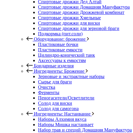
Спиртовые дрожжи Дед Алтай
Спиртовые дрожжи Домашняя Мануфактура
Спиртовые дрожжи Дрожжевой комбинат
Спиртовые дрожжи Хмельные
Спиртовые дрожжи для виски
Спиртовые дрожжи для зерновой браги
Подкормка (пит.соли)
Оборудование: брожение
Пластиковые бочки
Пластиковые емкости
Цилиндро-конический танк
Аксессуары к емкостям
Бондарные изделия
Ингредиенты: Брожение
Зерновые и экстрактные наборы
Сырье для браги
Очистка
Ферменты
Пеногасители/Осветлители
Солод для виски
Солод для самогона
Ингредиенты: Настаивание
Наборы Алхимия вкуса
Наборы Мишка настаивает
Набор трав и специй Домашняя Мануфактура