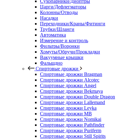
Сухопарники/Диоптры
Царги/Дефлегматоры
Колонны/Отводы
Насадки
Переходники/Краны/Фитинги
Трубки/Шланги
Автоматика
Измерение и контроль
Фильтры/Воронки
Хомуты/Обручи/Прокладки
Вакуумные крышки
Фальшдно
Спиртовые дрожжи
Спиртовые дрожжи Bragman
Спиртовые дрожжи Alcotec
Спиртовые дрожжи Angel
Спиртовые дрожжи Bekmaya
Спиртовые дрожжи Double Dragon
Спиртовые дрожжи Lallemand
Спиртовые дрожжи Leyka
Спиртовые дрожжи MB
Спиртовые дрожжи Nomikai
Спиртовые дрожжи Pathfinder
Спиртовые дрожжи Puriferm
Спиртовые дрожжи Still Spirits