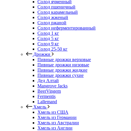
Солод ячменный
Солод пшеничный
Солод карамельный
Солод жженый
Солод ржаной
Солод неферментированный
Солод 1 кг
Солод 5 кг
Солод 9 кг
Солод 25-50 кг
Дрожжи
Пивные дрожжи верховые
Пивные дрожжи низовые
Пивные дрожжи жидкие
Пивные дрожжи сухие
Дед Алтай
Mangrove Jacks
BeerVingem
Fermentis
Lallemand
Хмель
Хмель из США
Хмель из Германии
Хмель из Австралии
Хмель из Англии