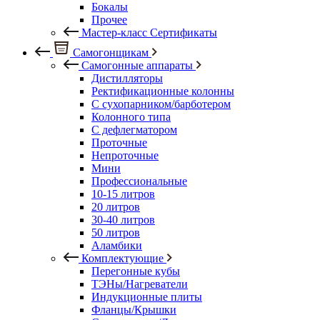
Бокалы
Прочее
Мастер-класс Сертификаты
Самогонщикам
Самогонные аппараты
Дистилляторы
Ректификационные колонны
С сухопарником/барботером
Колонного типа
С дефлегматором
Проточные
Непроточные
Мини
Профессиональные
10-15 литров
20 литров
30-40 литров
50 литров
Аламбики
Комплектующие
Перегонные кубы
ТЭНы/Нагреватели
Индукционные плиты
Фланцы/Крышки