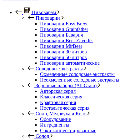
Пивоварам
Пивоварни
Пивоварни Easy Brew
Пивоварни Grainfather
Пивоварни Бавария
Пивоварни Beer Zavodik
Пивоварни MirBeer
Пивоварни 30 литров
Пивоварни 50 литров
Пивоварни автоматические
Солодовые экстракты
Охмеленные солодовые экстракты
Неохмеленные солодовые экстракты
Зерновые наборы (All Grain)
Авторская серия
Классическая серия
Крафтовая серия
Ностальгическая серия
Сидр, Медовуха и Квас
Оборудование
Ингредиенты
Соки концентрированные
Солод