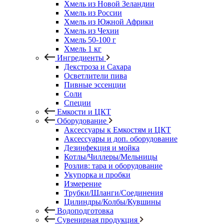
Хмель из Новой Зеландии
Хмель из России
Хмель из Южной Африки
Хмель из Чехии
Хмель 50-100 г
Хмель 1 кг
Ингредиенты
Декстроза и Сахара
Осветлители пива
Пивные эссенции
Соли
Специи
Емкости и ЦКТ
Оборудование
Аксессуары к Емкостям и ЦКТ
Аксессуары и доп. оборудование
Дезинфекция и мойка
Котлы/Чиллеры/Мельницы
Розлив: тара и оборудование
Укупорка и пробки
Измерение
Трубки/Шланги/Соединения
Цилиндры/Колбы/Кувшины
Водоподготовка
Сувенирная продукция