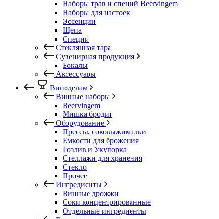
Наборы трав и специй Beervingem
Наборы для настоек
Эссенции
Щепа
Специи
Стеклянная тара
Сувенирная продукция
Бокалы
Аксессуары
Виноделам
Винные наборы
Beervingem
Мишка бродит
Оборудование
Прессы, соковыжималки
Емкости для брожения
Розлив и Укупорка
Стеллажи для хранения
Стекло
Прочее
Ингредиенты
Винные дрожжи
Соки концентрированные
Отдельные ингредиенты