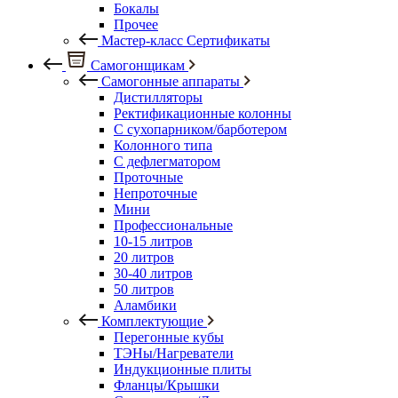
Бокалы
Прочее
Мастер-класс Сертификаты
Самогонщикам
Самогонные аппараты
Дистилляторы
Ректификационные колонны
С сухопарником/барботером
Колонного типа
С дефлегматором
Проточные
Непроточные
Мини
Профессиональные
10-15 литров
20 литров
30-40 литров
50 литров
Аламбики
Комплектующие
Перегонные кубы
ТЭНы/Нагреватели
Индукционные плиты
Фланцы/Крышки