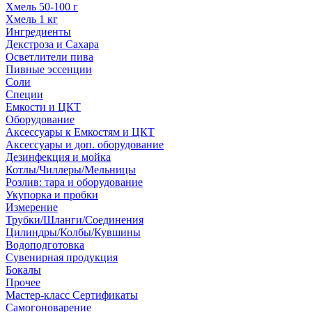
Хмель 50-100 г
Хмель 1 кг
Ингредиенты
Декстроза и Сахара
Осветлители пива
Пивные эссенции
Соли
Специи
Емкости и ЦКТ
Оборудование
Аксессуары к Емкостям и ЦКТ
Аксессуары и доп. оборудование
Дезинфекция и мойка
Котлы/Чиллеры/Мельницы
Розлив: тара и оборудование
Укупорка и пробки
Измерение
Трубки/Шланги/Соединения
Цилиндры/Колбы/Кувшины
Водоподготовка
Сувенирная продукция
Бокалы
Прочее
Мастер-класс Сертификаты
Самогоноварение