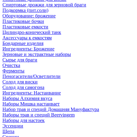
Спиртовые дрожжи для зерновой браги
Подкормка (пит.соли)
Оборудование: брожение
Пластиковые бочки
Пластиковые емкости
Цилиндро-конический танк
Аксессуары к емкостям
Бондарные изделия
Ингредиенты: Брожение
Зерновые и экстрактные наборы
Сырье для браги
Очистка
Ферменты
Пеногасители/Осветлители
Солод для виски
Солод для самогона
Ингредиенты: Настаивание
Наборы Алхимия вкуса
Наборы Мишка настаивает
Набор трав и специй Домашняя Мануфактура
Наборы трав и специй Beervingem
Наборы для настоек
Эссенции
Щепа
Специи