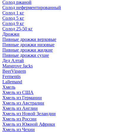
Солод ржаной
Солод неферментированный
Солод 1 кг
Солод 5 кг
Солод 9 кг
Солод 25-50 кг
Дрожжи
Пивные дрожжи верховые
Пивные дрожжи низовые
Пивные дрожжи жидкие
Пивные дрожжи сухие
Дед Алтай
Mangrove Jacks
BeerVingem
Fermentis
Lallemand
Хмель
Хмель из США
Хмель из Германии
Хмель из Австралии
Хмель из Англии
Хмель из Новой Зеландии
Хмель из России
Хмель из Южной Африки
Хмель из Чехии