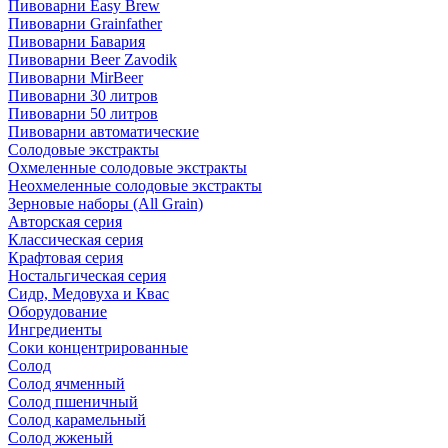
Пивоварни Easy Brew
Пивоварни Grainfather
Пивоварни Бавария
Пивоварни Beer Zavodik
Пивоварни MirBeer
Пивоварни 30 литров
Пивоварни 50 литров
Пивоварни автоматические
Солодовые экстракты
Охмеленные солодовые экстракты
Неохмеленные солодовые экстракты
Зерновые наборы (All Grain)
Авторская серия
Классическая серия
Крафтовая серия
Ностальгическая серия
Сидр, Медовуха и Квас
Оборудование
Ингредиенты
Соки концентрированные
Солод
Солод ячменный
Солод пшеничный
Солод карамельный
Солод жженый