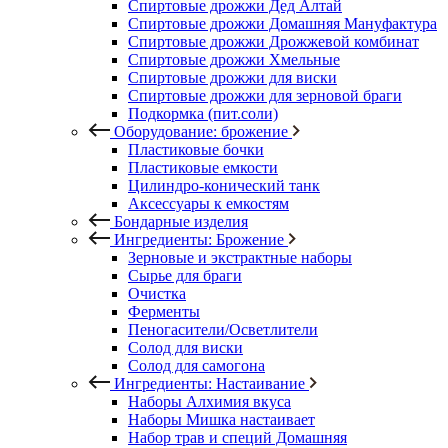
Спиртовые дрожжи Дед Алтай
Спиртовые дрожжи Домашняя Мануфактура
Спиртовые дрожжи Дрожжевой комбинат
Спиртовые дрожжи Хмельные
Спиртовые дрожжи для виски
Спиртовые дрожжи для зерновой браги
Подкормка (пит.соли)
Оборудование: брожение
Пластиковые бочки
Пластиковые емкости
Цилиндро-конический танк
Аксессуары к емкостям
Бондарные изделия
Ингредиенты: Брожение
Зерновые и экстрактные наборы
Сырье для браги
Очистка
Ферменты
Пеногасители/Осветлители
Солод для виски
Солод для самогона
Ингредиенты: Настаивание
Наборы Алхимия вкуса
Наборы Мишка настаивает
Набор трав и специй Домашняя