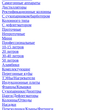
Самогонные аппараты
Дистилляторы
Ректификационные колонны
С сухопарником/барботером
Колонного типа
С дефлегматором
Проточные
Непроточные
Мини
Профессиональные
10-15 литров
20 литров
30-40 литров
50 литров
Аламбики
Комплектующие
Перегонные кубы
ТЭНы/Нагреватели
Индукционные плиты
Фланцы/Крышки
Сухопарники/Диоптры
Царги/Дефлегматоры
Колонны/Отводы
Насадки
Переходники/Краны/Фитинги