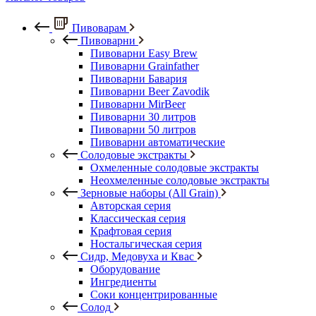
Пивоварам
Пивоварни
Пивоварни Easy Brew
Пивоварни Grainfather
Пивоварни Бавария
Пивоварни Beer Zavodik
Пивоварни MirBeer
Пивоварни 30 литров
Пивоварни 50 литров
Пивоварни автоматические
Солодовые экстракты
Охмеленные солодовые экстракты
Неохмеленные солодовые экстракты
Зерновые наборы (All Grain)
Авторская серия
Классическая серия
Крафтовая серия
Ностальгическая серия
Сидр, Медовуха и Квас
Оборудование
Ингредиенты
Соки концентрированные
Солод