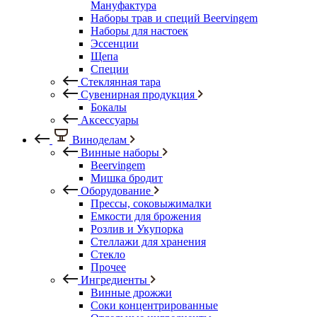
Мануфактура
Наборы трав и специй Beervingem
Наборы для настоек
Эссенции
Щепа
Специи
Стеклянная тара
Сувенирная продукция
Бокалы
Аксессуары
Виноделам
Винные наборы
Beervingem
Мишка бродит
Оборудование
Прессы, соковыжималки
Емкости для брожения
Розлив и Укупорка
Стеллажи для хранения
Стекло
Прочее
Ингредиенты
Винные дрожжи
Соки концентрированные