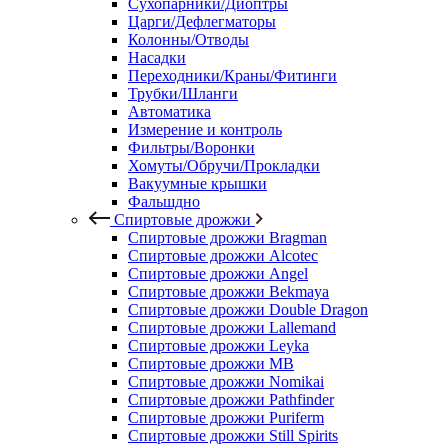
Сухопарники/Диоптры
Царги/Дефлегматоры
Колонны/Отводы
Насадки
Переходники/Краны/Фитинги
Трубки/Шланги
Автоматика
Измерение и контроль
Фильтры/Воронки
Хомуты/Обручи/Прокладки
Вакуумные крышки
Фальшдно
Спиртовые дрожжи
Спиртовые дрожжи Bragman
Спиртовые дрожжи Alcotec
Спиртовые дрожжи Angel
Спиртовые дрожжи Bekmaya
Спиртовые дрожжи Double Dragon
Спиртовые дрожжи Lallemand
Спиртовые дрожжи Leyka
Спиртовые дрожжи MB
Спиртовые дрожжи Nomikai
Спиртовые дрожжи Pathfinder
Спиртовые дрожжи Puriferm
Спиртовые дрожжи Still Spirits