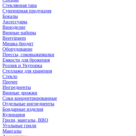
Стеклянная тара
Сувенирная продукция
Бокалы
Аксессуары
Виноделие
Винные наборы
Beervingem
Мишка бродит
Оборудование
Прессы, соковыжималки
Емкости для брожения
Розлив и Укупорка
Стеллажи для хранения
Стекло
Прочее
Ингредиенты
Винные дрожжи
Соки концентрированные
Отдельные ингредиенты
Бондарные изделия
Кулинария
Грили, мангалы, BBQ
Угольные грили
Мангалы