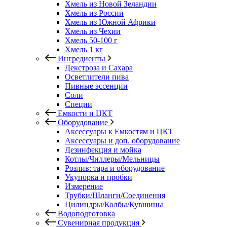
Хмель из Новой Зеландии
Хмель из России
Хмель из Южной Африки
Хмель из Чехии
Хмель 50-100 г
Хмель 1 кг
Ингредиенты
Декстроза и Сахара
Осветлители пива
Пивные эссенции
Соли
Специи
Емкости и ЦКТ
Оборудование
Аксессуары к Емкостям и ЦКТ
Аксессуары и доп. оборудование
Дезинфекция и мойка
Котлы/Чиллеры/Мельницы
Розлив: тара и оборудование
Укупорка и пробки
Измерение
Трубки/Шланги/Соединения
Цилиндры/Колбы/Кувшины
Водоподготовка
Сувенирная продукция