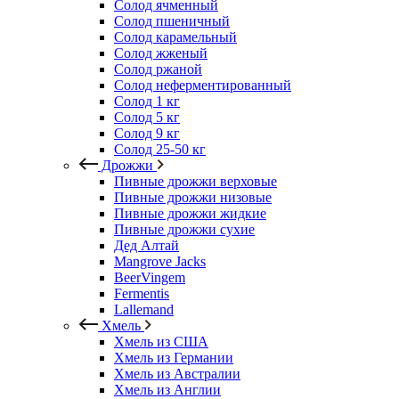
Солод ячменный
Солод пшеничный
Солод карамельный
Солод жженый
Солод ржаной
Солод неферментированный
Солод 1 кг
Солод 5 кг
Солод 9 кг
Солод 25-50 кг
Дрожжи
Пивные дрожжи верховые
Пивные дрожжи низовые
Пивные дрожжи жидкие
Пивные дрожжи сухие
Дед Алтай
Mangrove Jacks
BeerVingem
Fermentis
Lallemand
Хмель
Хмель из США
Хмель из Германии
Хмель из Австралии
Хмель из Англии