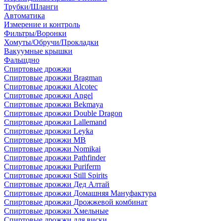
Трубки/Шланги
Автоматика
Измерение и контроль
Фильтры/Воронки
Хомуты/Обручи/Прокладки
Вакуумные крышки
Фальшдно
Спиртовые дрожжи
Спиртовые дрожжи Bragman
Спиртовые дрожжи Alcotec
Спиртовые дрожжи Angel
Спиртовые дрожжи Bekmaya
Спиртовые дрожжи Double Dragon
Спиртовые дрожжи Lallemand
Спиртовые дрожжи Leyka
Спиртовые дрожжи MB
Спиртовые дрожжи Nomikai
Спиртовые дрожжи Pathfinder
Спиртовые дрожжи Puriferm
Спиртовые дрожжи Still Spirits
Спиртовые дрожжи Дед Алтай
Спиртовые дрожжи Домашняя Мануфактура
Спиртовые дрожжи Дрожжевой комбинат
Спиртовые дрожжи Хмельные
Спиртовые дрожжи для виски