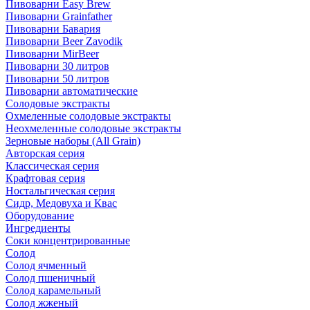
Пивоварни Easy Brew
Пивоварни Grainfather
Пивоварни Бавария
Пивоварни Beer Zavodik
Пивоварни MirBeer
Пивоварни 30 литров
Пивоварни 50 литров
Пивоварни автоматические
Солодовые экстракты
Охмеленные солодовые экстракты
Неохмеленные солодовые экстракты
Зерновые наборы (All Grain)
Авторская серия
Классическая серия
Крафтовая серия
Ностальгическая серия
Сидр, Медовуха и Квас
Оборудование
Ингредиенты
Соки концентрированные
Солод
Солод ячменный
Солод пшеничный
Солод карамельный
Солод жженый