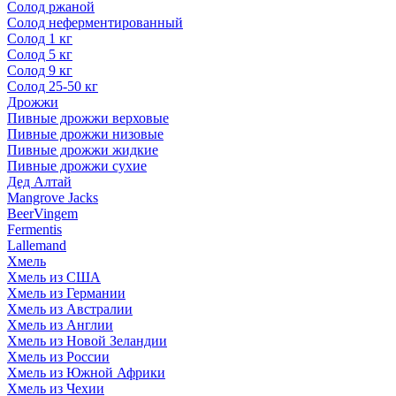
Солод ржаной
Солод неферментированный
Солод 1 кг
Солод 5 кг
Солод 9 кг
Солод 25-50 кг
Дрожжи
Пивные дрожжи верховые
Пивные дрожжи низовые
Пивные дрожжи жидкие
Пивные дрожжи сухие
Дед Алтай
Mangrove Jacks
BeerVingem
Fermentis
Lallemand
Хмель
Хмель из США
Хмель из Германии
Хмель из Австралии
Хмель из Англии
Хмель из Новой Зеландии
Хмель из России
Хмель из Южной Африки
Хмель из Чехии