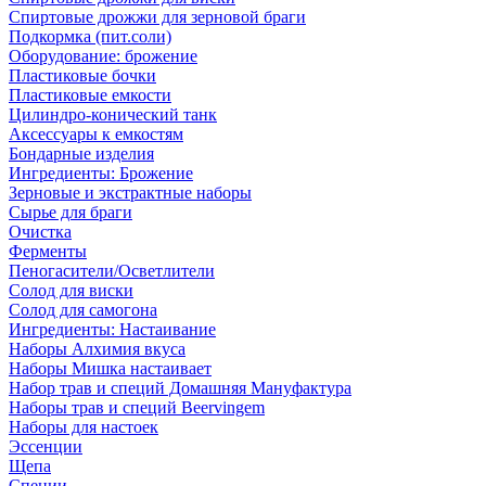
Спиртовые дрожжи для зерновой браги
Подкормка (пит.соли)
Оборудование: брожение
Пластиковые бочки
Пластиковые емкости
Цилиндро-конический танк
Аксессуары к емкостям
Бондарные изделия
Ингредиенты: Брожение
Зерновые и экстрактные наборы
Сырье для браги
Очистка
Ферменты
Пеногасители/Осветлители
Солод для виски
Солод для самогона
Ингредиенты: Настаивание
Наборы Алхимия вкуса
Наборы Мишка настаивает
Набор трав и специй Домашняя Мануфактура
Наборы трав и специй Beervingem
Наборы для настоек
Эссенции
Щепа
Специи