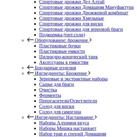
Спиртовые дрожжи Дед Алтай
Спиртовые дрожжи Домашняя Мануфактура
Спиртовые дрожжи Дрожжевой комбинат
Спиртовые дрожжи Хмельные
Спиртовые дрожжи для виски
Спиртовые дрожжи для зерновой браги
Подкормка (пит.соли)
Оборудование: брожение
Пластиковые бочки
Пластиковые емкости
Цилиндро-конический танк
Аксессуары к емкостям
Бондарные изделия
Ингредиенты: Брожение
Зерновые и экстрактные наборы
Сырье для браги
Очистка
Ферменты
Пеногасители/Осветлители
Солод для виски
Солод для самогона
Ингредиенты: Настаивание
Наборы Алхимия вкуса
Наборы Мишка настаивает
Набор трав и специй Домашняя