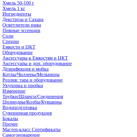
Хмель 50-100 г
Хмель 1 кг
Ингредиенты
Декстроза и Сахара
Осветлители пива
Пивные эссенции
Соли
Специи
Емкости и ЦКТ
Оборудование
Аксессуары к Емкостям и ЦКТ
Аксессуары и доп. оборудование
Дезинфекция и мойка
Котлы/Чиллеры/Мельницы
Розлив: тара и оборудование
Укупорка и пробки
Измерение
Трубки/Шланги/Соединения
Цилиндры/Колбы/Кувшины
Водоподготовка
Сувенирная продукция
Бокалы
Прочее
Мастер-класс Сертификаты
Самогоноварение