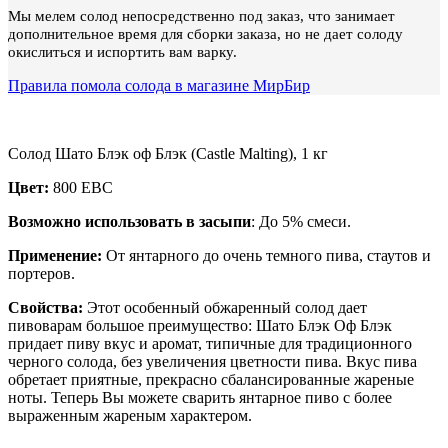
Мы мелем солод непосредственно под заказ, что занимает
дополнительное время для сборки заказа, но не дает солоду
окислиться и испортить вам варку.
Правила помола солода в магазине МирБир
Солод Шато Блэк оф Блэк (Castle Malting), 1 кг
Цвет:
800 EBC
Возможно использовать в засыпи
: До 5% смеси.
Применение:
От янтарного до очень темного пива, стаутов и
портеров.
Свойства:
Этот особенный обжаренный солод дает
пивоварам большое преимущество: Шато Блэк Оф Блэк
придает пиву вкус и аромат, типичные для традиционного
черного солода, без увеличения цветности пива. Вкус пива
обретает приятные, прекрасно сбалансированные жареные
ноты. Теперь Вы можете сварить янтарное пиво с более
выраженным жареным характером.