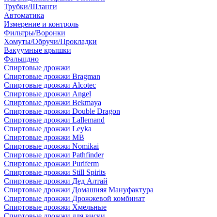
Трубки/Шланги
Автоматика
Измерение и контроль
Фильтры/Воронки
Хомуты/Обручи/Прокладки
Вакуумные крышки
Фальшдно
Спиртовые дрожжи
Спиртовые дрожжи Bragman
Спиртовые дрожжи Alcotec
Спиртовые дрожжи Angel
Спиртовые дрожжи Bekmaya
Спиртовые дрожжи Double Dragon
Спиртовые дрожжи Lallemand
Спиртовые дрожжи Leyka
Спиртовые дрожжи MB
Спиртовые дрожжи Nomikai
Спиртовые дрожжи Pathfinder
Спиртовые дрожжи Puriferm
Спиртовые дрожжи Still Spirits
Спиртовые дрожжи Дед Алтай
Спиртовые дрожжи Домашняя Мануфактура
Спиртовые дрожжи Дрожжевой комбинат
Спиртовые дрожжи Хмельные
Спиртовые дрожжи для виски