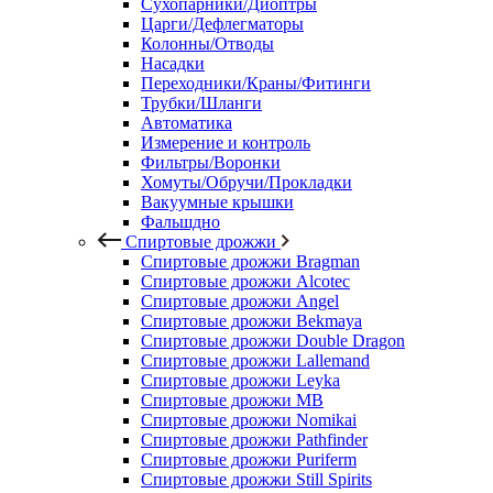
Сухопарники/Диоптры
Царги/Дефлегматоры
Колонны/Отводы
Насадки
Переходники/Краны/Фитинги
Трубки/Шланги
Автоматика
Измерение и контроль
Фильтры/Воронки
Хомуты/Обручи/Прокладки
Вакуумные крышки
Фальшдно
Спиртовые дрожжи
Спиртовые дрожжи Bragman
Спиртовые дрожжи Alcotec
Спиртовые дрожжи Angel
Спиртовые дрожжи Bekmaya
Спиртовые дрожжи Double Dragon
Спиртовые дрожжи Lallemand
Спиртовые дрожжи Leyka
Спиртовые дрожжи MB
Спиртовые дрожжи Nomikai
Спиртовые дрожжи Pathfinder
Спиртовые дрожжи Puriferm
Спиртовые дрожжи Still Spirits