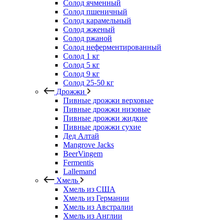
Солод ячменный
Солод пшеничный
Солод карамельный
Солод жженый
Солод ржаной
Солод неферментированный
Солод 1 кг
Солод 5 кг
Солод 9 кг
Солод 25-50 кг
Дрожжи
Пивные дрожжи верховые
Пивные дрожжи низовые
Пивные дрожжи жидкие
Пивные дрожжи сухие
Дед Алтай
Mangrove Jacks
BeerVingem
Fermentis
Lallemand
Хмель
Хмель из США
Хмель из Германии
Хмель из Австралии
Хмель из Англии