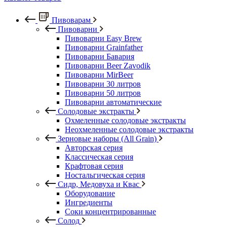
Пивоварам
Пивоварни
Пивоварни Easy Brew
Пивоварни Grainfather
Пивоварни Бавария
Пивоварни Beer Zavodik
Пивоварни MirBeer
Пивоварни 30 литров
Пивоварни 50 литров
Пивоварни автоматические
Солодовые экстракты
Охмеленные солодовые экстракты
Неохмеленные солодовые экстракты
Зерновые наборы (All Grain)
Авторская серия
Классическая серия
Крафтовая серия
Ностальгическая серия
Сидр, Медовуха и Квас
Оборудование
Ингредиенты
Соки концентрированные
Солод