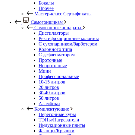
Бокалы
Прочее
Мастер-класс Сертификаты
Самогонщикам
Самогонные аппараты
Дистилляторы
Ректификационные колонны
С сухопарником/барботером
Колонного типа
С дефлегматором
Проточные
Непроточные
Мини
Профессиональные
10-15 литров
20 литров
30-40 литров
50 литров
Аламбики
Комплектующие
Перегонные кубы
ТЭНы/Нагреватели
Индукционные плиты
Фланцы/Крышки