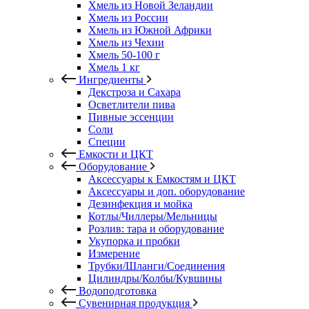
Хмель из Новой Зеландии
Хмель из России
Хмель из Южной Африки
Хмель из Чехии
Хмель 50-100 г
Хмель 1 кг
Ингредиенты
Декстроза и Сахара
Осветлители пива
Пивные эссенции
Соли
Специи
Емкости и ЦКТ
Оборудование
Аксессуары к Емкостям и ЦКТ
Аксессуары и доп. оборудование
Дезинфекция и мойка
Котлы/Чиллеры/Мельницы
Розлив: тара и оборудование
Укупорка и пробки
Измерение
Трубки/Шланги/Соединения
Цилиндры/Колбы/Кувшины
Водоподготовка
Сувенирная продукция