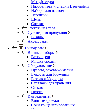
Мануфактура
Наборы трав и специй Beervingem
Наборы для настоек
Эссенции
Щепа
Специи
Стеклянная тара
Сувенирная продукция
Бокалы
Аксессуары
Виноделам
Винные наборы
Beervingem
Мишка бродит
Оборудование
Прессы, соковыжималки
Емкости для брожения
Розлив и Укупорка
Стеллажи для хранения
Стекло
Прочее
Ингредиенты
Винные дрожжи
Соки концентрированные