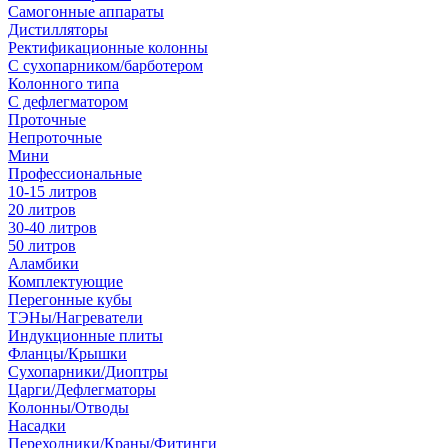
Самогонные аппараты
Дистилляторы
Ректификационные колонны
С сухопарником/барботером
Колонного типа
С дефлегматором
Проточные
Непроточные
Мини
Профессиональные
10-15 литров
20 литров
30-40 литров
50 литров
Аламбики
Комплектующие
Перегонные кубы
ТЭНы/Нагреватели
Индукционные плиты
Фланцы/Крышки
Сухопарники/Диоптры
Царги/Дефлегматоры
Колонны/Отводы
Насадки
Переходники/Краны/Фитинги