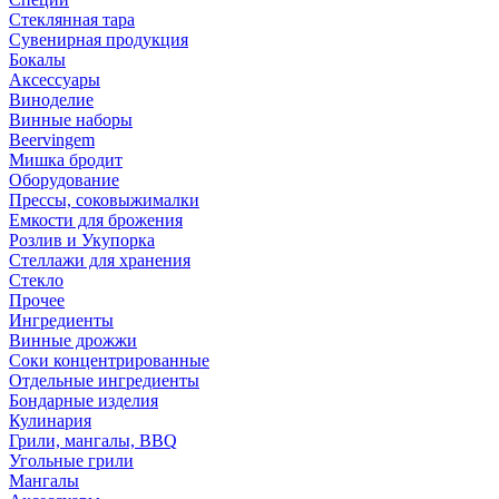
Стеклянная тара
Сувенирная продукция
Бокалы
Аксессуары
Виноделие
Винные наборы
Beervingem
Мишка бродит
Оборудование
Прессы, соковыжималки
Емкости для брожения
Розлив и Укупорка
Стеллажи для хранения
Стекло
Прочее
Ингредиенты
Винные дрожжи
Соки концентрированные
Отдельные ингредиенты
Бондарные изделия
Кулинария
Грили, мангалы, BBQ
Угольные грили
Мангалы