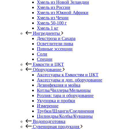
Хмель из Новой Зеландии
Хмель из России
Хмель из Южной Африки
Хмель из Чехии
Хмель 50-100 г
Хмель 1 кг
Ингредиенты
Декстроза и Сахара
Осветлители пива
Пивные эссенции
Соли
Специи
Емкости и ЦКТ
Оборудование
Аксессуары к Емкостям и ЦКТ
Аксессуары и доп. оборудование
Дезинфекция и мойка
Котлы/Чиллеры/Мельницы
Розлив: тара и оборудование
Укупорка и пробки
Измерение
Трубки/Шланги/Соединения
Цилиндры/Колбы/Кувшины
Водоподготовка
Сувенирная продукция