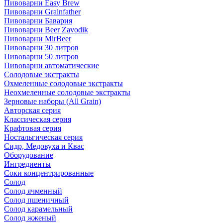
Пивоварни Easy Brew
Пивоварни Grainfather
Пивоварни Бавария
Пивоварни Beer Zavodik
Пивоварни MirBeer
Пивоварни 30 литров
Пивоварни 50 литров
Пивоварни автоматические
Солодовые экстракты
Охмеленные солодовые экстракты
Неохмеленные солодовые экстракты
Зерновые наборы (All Grain)
Авторская серия
Классическая серия
Крафтовая серия
Ностальгическая серия
Сидр, Медовуха и Квас
Оборудование
Ингредиенты
Соки концентрированные
Солод
Солод ячменный
Солод пшеничный
Солод карамельный
Солод жженый