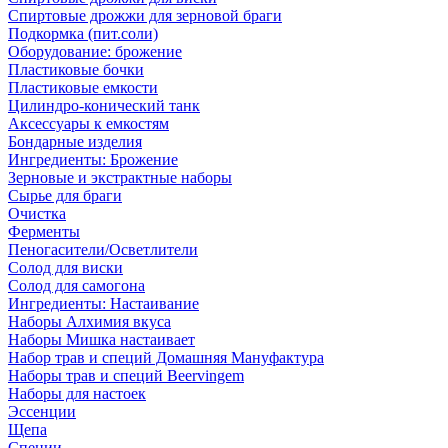
Спиртовые дрожжи для зерновой браги
Подкормка (пит.соли)
Оборудование: брожение
Пластиковые бочки
Пластиковые емкости
Цилиндро-конический танк
Аксессуары к емкостям
Бондарные изделия
Ингредиенты: Брожение
Зерновые и экстрактные наборы
Сырье для браги
Очистка
Ферменты
Пеногасители/Осветлители
Солод для виски
Солод для самогона
Ингредиенты: Настаивание
Наборы Алхимия вкуса
Наборы Мишка настаивает
Набор трав и специй Домашняя Мануфактура
Наборы трав и специй Beervingem
Наборы для настоек
Эссенции
Щепа
Специи