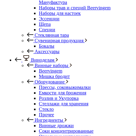
Мануфактура
Наборы трав и специй Beervingem
Наборы для настоек
Эссенции
Щепа
Специи
Стеклянная тара
Сувенирная продукция
Бокалы
Аксессуары
Виноделам
Винные наборы
Beervingem
Мишка бродит
Оборудование
Прессы, соковыжималки
Емкости для брожения
Розлив и Укупорка
Стеллажи для хранения
Стекло
Прочее
Ингредиенты
Винные дрожжи
Соки концентрированные