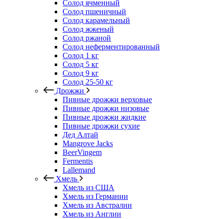
Солод ячменный
Солод пшеничный
Солод карамельный
Солод жженый
Солод ржаной
Солод неферментированный
Солод 1 кг
Солод 5 кг
Солод 9 кг
Солод 25-50 кг
Дрожжи
Пивные дрожжи верховые
Пивные дрожжи низовые
Пивные дрожжи жидкие
Пивные дрожжи сухие
Дед Алтай
Mangrove Jacks
BeerVingem
Fermentis
Lallemand
Хмель
Хмель из США
Хмель из Германии
Хмель из Австралии
Хмель из Англии