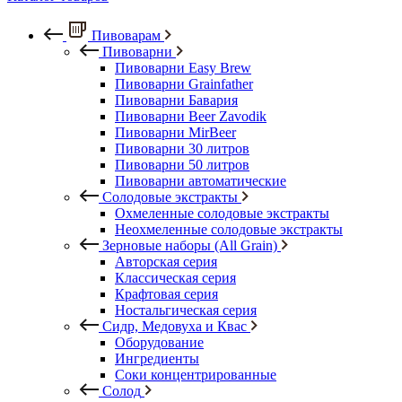
Пивоварам
Пивоварни
Пивоварни Easy Brew
Пивоварни Grainfather
Пивоварни Бавария
Пивоварни Beer Zavodik
Пивоварни MirBeer
Пивоварни 30 литров
Пивоварни 50 литров
Пивоварни автоматические
Солодовые экстракты
Охмеленные солодовые экстракты
Неохмеленные солодовые экстракты
Зерновые наборы (All Grain)
Авторская серия
Классическая серия
Крафтовая серия
Ностальгическая серия
Сидр, Медовуха и Квас
Оборудование
Ингредиенты
Соки концентрированные
Солод