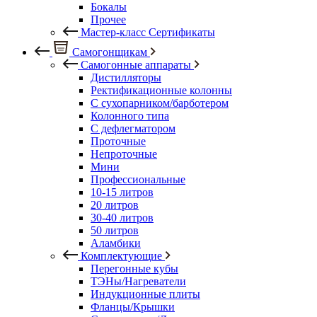
Бокалы
Прочее
Мастер-класс Сертификаты
Самогонщикам
Самогонные аппараты
Дистилляторы
Ректификационные колонны
С сухопарником/барботером
Колонного типа
С дефлегматором
Проточные
Непроточные
Мини
Профессиональные
10-15 литров
20 литров
30-40 литров
50 литров
Аламбики
Комплектующие
Перегонные кубы
ТЭНы/Нагреватели
Индукционные плиты
Фланцы/Крышки