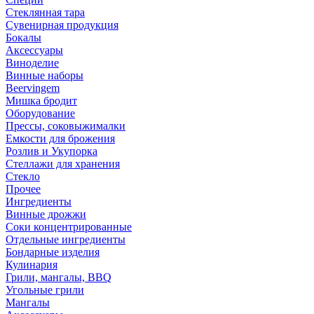
Стеклянная тара
Сувенирная продукция
Бокалы
Аксессуары
Виноделие
Винные наборы
Beervingem
Мишка бродит
Оборудование
Прессы, соковыжималки
Емкости для брожения
Розлив и Укупорка
Стеллажи для хранения
Стекло
Прочее
Ингредиенты
Винные дрожжи
Соки концентрированные
Отдельные ингредиенты
Бондарные изделия
Кулинария
Грили, мангалы, BBQ
Угольные грили
Мангалы