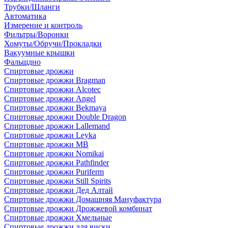
Трубки/Шланги
Автоматика
Измерение и контроль
Фильтры/Воронки
Хомуты/Обручи/Прокладки
Вакуумные крышки
Фальшдно
Спиртовые дрожжи
Спиртовые дрожжи Bragman
Спиртовые дрожжи Alcotec
Спиртовые дрожжи Angel
Спиртовые дрожжи Bekmaya
Спиртовые дрожжи Double Dragon
Спиртовые дрожжи Lallemand
Спиртовые дрожжи Leyka
Спиртовые дрожжи MB
Спиртовые дрожжи Nomikai
Спиртовые дрожжи Pathfinder
Спиртовые дрожжи Puriferm
Спиртовые дрожжи Still Spirits
Спиртовые дрожжи Дед Алтай
Спиртовые дрожжи Домашняя Мануфактура
Спиртовые дрожжи Дрожжевой комбинат
Спиртовые дрожжи Хмельные
Спиртовые дрожжи для виски