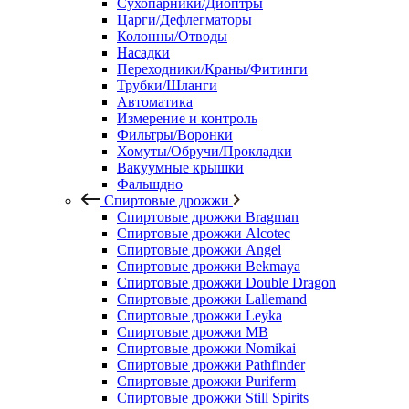
Сухопарники/Диоптры
Царги/Дефлегматоры
Колонны/Отводы
Насадки
Переходники/Краны/Фитинги
Трубки/Шланги
Автоматика
Измерение и контроль
Фильтры/Воронки
Хомуты/Обручи/Прокладки
Вакуумные крышки
Фальшдно
Спиртовые дрожжи
Спиртовые дрожжи Bragman
Спиртовые дрожжи Alcotec
Спиртовые дрожжи Angel
Спиртовые дрожжи Bekmaya
Спиртовые дрожжи Double Dragon
Спиртовые дрожжи Lallemand
Спиртовые дрожжи Leyka
Спиртовые дрожжи MB
Спиртовые дрожжи Nomikai
Спиртовые дрожжи Pathfinder
Спиртовые дрожжи Puriferm
Спиртовые дрожжи Still Spirits