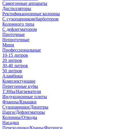
Самогонные аппараты
Дистилляторы
Ректификационные колонны
С сухопарником/барботером
Колонного типа
С дефлегматором
Проточные
Непроточные
Мини
Профессиональные
10-15 литров
20 литров
30-40 литров
50 литров
Аламбики
Комплектующие
Перегонные кубы
ТЭНы/Нагреватели
Индукционные плиты
Фланцы/Крышки
Сухопарники/Диоптры
Царги/Дефлегматоры
Колонны/Отводы
Насадки
Переходники/Краны/Фитинги