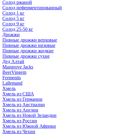
Солод ржаной
Солод неферментированный
Солод 1 кг
Солод 5 кг
Солод 9 кг
Солод 25-50 кг
Дрожжи
Пивные дрожжи верховые
Пивные дрожжи низовые
Пивные дрожжи жидкие
Пивные дрожжи сухие
Дед Алтай
Mangrove Jacks
BeerVingem
Fermentis
Lallemand
Хмель
Хмель из США
Хмель из Германии
Хмель из Австралии
Хмель из Англии
Хмель из Новой Зеландии
Хмель из России
Хмель из Южной Африки
Хмель из Чехии