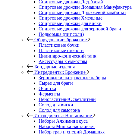
Спиртовые дрожжи Дед Алтай
Спиртовые дрожжи Домашняя Мануфактура
Спиртовые дрожжи Дрожжевой комбинат
Спиртовые дрожжи Хмельные
Спиртовые дрожжи для виски
Спиртовые дрожжи для зерновой браги
Подкормка (пит.соли)
Оборудование: брожение
Пластиковые бочки
Пластиковые емкости
Цилиндро-конический танк
Аксессуары к емкостям
Бондарные изделия
Ингредиенты: Брожение
Зерновые и экстрактные наборы
Сырье для браги
Очистка
Ферменты
Пеногасители/Осветлители
Солод для виски
Солод для самогона
Ингредиенты: Настаивание
Наборы Алхимия вкуса
Наборы Мишка настаивает
Набор трав и специй Домашняя