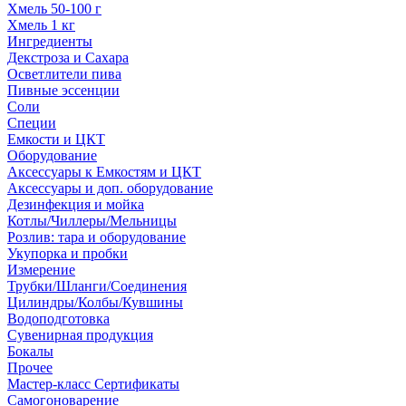
Хмель 50-100 г
Хмель 1 кг
Ингредиенты
Декстроза и Сахара
Осветлители пива
Пивные эссенции
Соли
Специи
Емкости и ЦКТ
Оборудование
Аксессуары к Емкостям и ЦКТ
Аксессуары и доп. оборудование
Дезинфекция и мойка
Котлы/Чиллеры/Мельницы
Розлив: тара и оборудование
Укупорка и пробки
Измерение
Трубки/Шланги/Соединения
Цилиндры/Колбы/Кувшины
Водоподготовка
Сувенирная продукция
Бокалы
Прочее
Мастер-класс Сертификаты
Самогоноварение