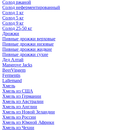
Солод ржаной
Солод неферментированный
Солод 1 кг
Солод 5 кг
Солод 9 кг
Солод 25-50 кг
Дрожжи
Пивные дрожжи верховые
Пивные дрожжи низовые
Пивные дрожжи жидкие
Пивные дрожжи сухие
Дед Алтай
Mangrove Jacks
BeerVingem
Fermentis
Lallemand
Хмель
Хмель из США
Хмель из Германии
Хмель из Австралии
Хмель из Англии
Хмель из Новой Зеландии
Хмель из России
Хмель из Южной Африки
Хмель из Чехии