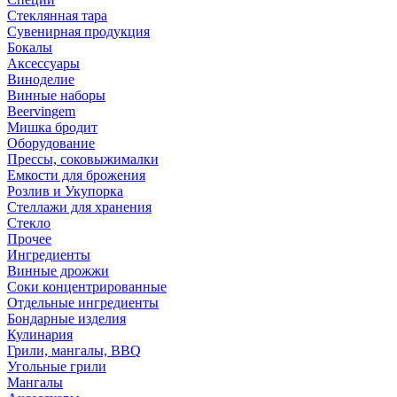
Стеклянная тара
Сувенирная продукция
Бокалы
Аксессуары
Виноделие
Винные наборы
Beervingem
Мишка бродит
Оборудование
Прессы, соковыжималки
Емкости для брожения
Розлив и Укупорка
Стеллажи для хранения
Стекло
Прочее
Ингредиенты
Винные дрожжи
Соки концентрированные
Отдельные ингредиенты
Бондарные изделия
Кулинария
Грили, мангалы, BBQ
Угольные грили
Мангалы