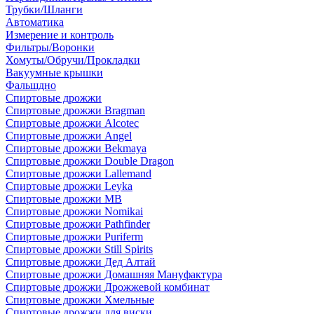
Трубки/Шланги
Автоматика
Измерение и контроль
Фильтры/Воронки
Хомуты/Обручи/Прокладки
Вакуумные крышки
Фальшдно
Спиртовые дрожжи
Спиртовые дрожжи Bragman
Спиртовые дрожжи Alcotec
Спиртовые дрожжи Angel
Спиртовые дрожжи Bekmaya
Спиртовые дрожжи Double Dragon
Спиртовые дрожжи Lallemand
Спиртовые дрожжи Leyka
Спиртовые дрожжи MB
Спиртовые дрожжи Nomikai
Спиртовые дрожжи Pathfinder
Спиртовые дрожжи Puriferm
Спиртовые дрожжи Still Spirits
Спиртовые дрожжи Дед Алтай
Спиртовые дрожжи Домашняя Мануфактура
Спиртовые дрожжи Дрожжевой комбинат
Спиртовые дрожжи Хмельные
Спиртовые дрожжи для виски