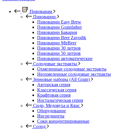
Пивоварам
Пивоварни
Пивоварни Easy Brew
Пивоварни Grainfather
Пивоварни Бавария
Пивоварни Beer Zavodik
Пивоварни MirBeer
Пивоварни 30 литров
Пивоварни 50 литров
Пивоварни автоматические
Солодовые экстракты
Охмеленные солодовые экстракты
Неохмеленные солодовые экстракты
Зерновые наборы (All Grain)
Авторская серия
Классическая серия
Крафтовая серия
Ностальгическая серия
Сидр, Медовуха и Квас
Оборудование
Ингредиенты
Соки концентрированные
Солод