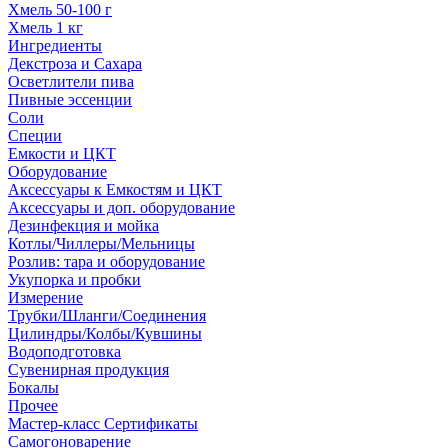
Хмель 50-100 г
Хмель 1 кг
Ингредиенты
Декстроза и Сахара
Осветлители пива
Пивные эссенции
Соли
Специи
Емкости и ЦКТ
Оборудование
Аксессуары к Емкостям и ЦКТ
Аксессуары и доп. оборудование
Дезинфекция и мойка
Котлы/Чиллеры/Мельницы
Розлив: тара и оборудование
Укупорка и пробки
Измерение
Трубки/Шланги/Соединения
Цилиндры/Колбы/Кувшины
Водоподготовка
Сувенирная продукция
Бокалы
Прочее
Мастер-класс Сертификаты
Самогоноварение