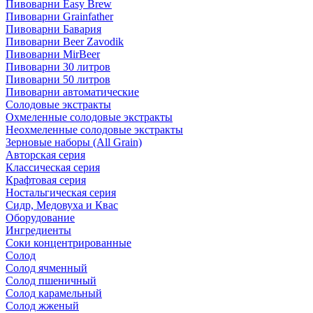
Пивоварни Easy Brew
Пивоварни Grainfather
Пивоварни Бавария
Пивоварни Beer Zavodik
Пивоварни MirBeer
Пивоварни 30 литров
Пивоварни 50 литров
Пивоварни автоматические
Солодовые экстракты
Охмеленные солодовые экстракты
Неохмеленные солодовые экстракты
Зерновые наборы (All Grain)
Авторская серия
Классическая серия
Крафтовая серия
Ностальгическая серия
Сидр, Медовуха и Квас
Оборудование
Ингредиенты
Соки концентрированные
Солод
Солод ячменный
Солод пшеничный
Солод карамельный
Солод жженый