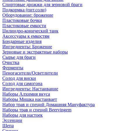
Спиртовые дрожжи для зерновой браги
Подкормка (пит.соли)
Оборудование: брожение
Пластиковые бочки
Пластиковые емкости
Цилиндро-конический танк
Аксессуары к емкостям
Бондарные изделия
Ингредиенты: Брожение
Зерновые и экстрактные наборы
Сырье для браги
Очистка
Ферменты
Пеногасители/Осветлители
Солод для виски
Солод для самогона
Ингредиенты: Настаивание
Наборы Алхимия вкуса
Наборы Мишка настаивает
Набор трав и специй Домашняя Мануфактура
Наборы трав и специй Beervingem
Наборы для настоек
Эссенции
Щепа
Специи