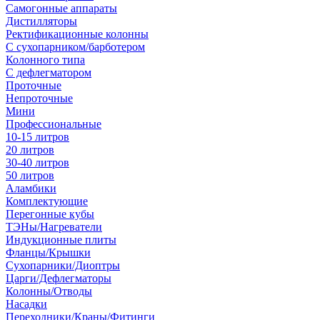
Самогонные аппараты
Дистилляторы
Ректификационные колонны
С сухопарником/барботером
Колонного типа
С дефлегматором
Проточные
Непроточные
Мини
Профессиональные
10-15 литров
20 литров
30-40 литров
50 литров
Аламбики
Комплектующие
Перегонные кубы
ТЭНы/Нагреватели
Индукционные плиты
Фланцы/Крышки
Сухопарники/Диоптры
Царги/Дефлегматоры
Колонны/Отводы
Насадки
Переходники/Краны/Фитинги