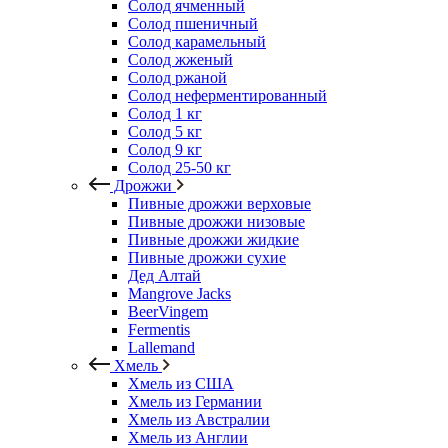
Солод ячменный
Солод пшеничный
Солод карамельный
Солод жженый
Солод ржаной
Солод неферментированный
Солод 1 кг
Солод 5 кг
Солод 9 кг
Солод 25-50 кг
Дрожжи
Пивные дрожжи верховые
Пивные дрожжи низовые
Пивные дрожжи жидкие
Пивные дрожжи сухие
Дед Алтай
Mangrove Jacks
BeerVingem
Fermentis
Lallemand
Хмель
Хмель из США
Хмель из Германии
Хмель из Австралии
Хмель из Англии