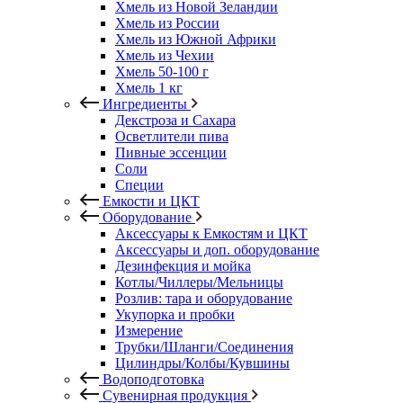
Хмель из Новой Зеландии
Хмель из России
Хмель из Южной Африки
Хмель из Чехии
Хмель 50-100 г
Хмель 1 кг
Ингредиенты
Декстроза и Сахара
Осветлители пива
Пивные эссенции
Соли
Специи
Емкости и ЦКТ
Оборудование
Аксессуары к Емкостям и ЦКТ
Аксессуары и доп. оборудование
Дезинфекция и мойка
Котлы/Чиллеры/Мельницы
Розлив: тара и оборудование
Укупорка и пробки
Измерение
Трубки/Шланги/Соединения
Цилиндры/Колбы/Кувшины
Водоподготовка
Сувенирная продукция