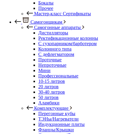
Бокалы
Прочее
Мастер-класс Сертификаты
Самогонщикам
Самогонные аппараты
Дистилляторы
Ректификационные колонны
С сухопарником/барботером
Колонного типа
С дефлегматором
Проточные
Непроточные
Мини
Профессиональные
10-15 литров
20 литров
30-40 литров
50 литров
Аламбики
Комплектующие
Перегонные кубы
ТЭНы/Нагреватели
Индукционные плиты
Фланцы/Крышки