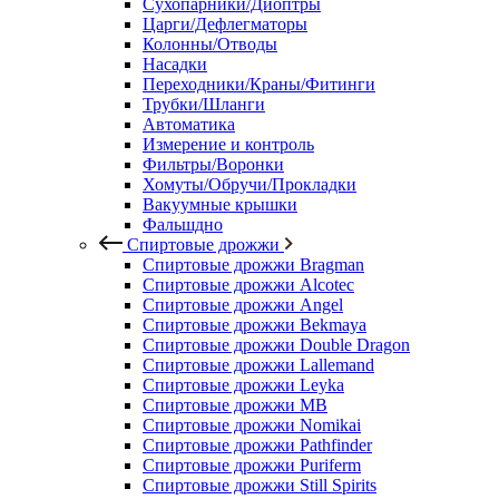
Сухопарники/Диоптры
Царги/Дефлегматоры
Колонны/Отводы
Насадки
Переходники/Краны/Фитинги
Трубки/Шланги
Автоматика
Измерение и контроль
Фильтры/Воронки
Хомуты/Обручи/Прокладки
Вакуумные крышки
Фальшдно
Спиртовые дрожжи
Спиртовые дрожжи Bragman
Спиртовые дрожжи Alcotec
Спиртовые дрожжи Angel
Спиртовые дрожжи Bekmaya
Спиртовые дрожжи Double Dragon
Спиртовые дрожжи Lallemand
Спиртовые дрожжи Leyka
Спиртовые дрожжи MB
Спиртовые дрожжи Nomikai
Спиртовые дрожжи Pathfinder
Спиртовые дрожжи Puriferm
Спиртовые дрожжи Still Spirits