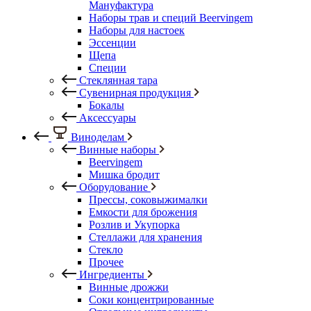
Мануфактура
Наборы трав и специй Beervingem
Наборы для настоек
Эссенции
Щепа
Специи
Стеклянная тара
Сувенирная продукция
Бокалы
Аксессуары
Виноделам
Винные наборы
Beervingem
Мишка бродит
Оборудование
Прессы, соковыжималки
Емкости для брожения
Розлив и Укупорка
Стеллажи для хранения
Стекло
Прочее
Ингредиенты
Винные дрожжи
Соки концентрированные