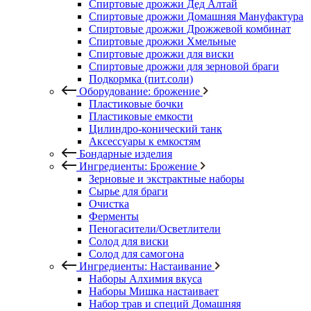
Спиртовые дрожжи Дед Алтай
Спиртовые дрожжи Домашняя Мануфактура
Спиртовые дрожжи Дрожжевой комбинат
Спиртовые дрожжи Хмельные
Спиртовые дрожжи для виски
Спиртовые дрожжи для зерновой браги
Подкормка (пит.соли)
Оборудование: брожение
Пластиковые бочки
Пластиковые емкости
Цилиндро-конический танк
Аксессуары к емкостям
Бондарные изделия
Ингредиенты: Брожение
Зерновые и экстрактные наборы
Сырье для браги
Очистка
Ферменты
Пеногасители/Осветлители
Солод для виски
Солод для самогона
Ингредиенты: Настаивание
Наборы Алхимия вкуса
Наборы Мишка настаивает
Набор трав и специй Домашняя