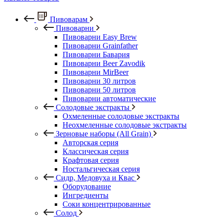
Пивоварам
Пивоварни
Пивоварни Easy Brew
Пивоварни Grainfather
Пивоварни Бавария
Пивоварни Beer Zavodik
Пивоварни MirBeer
Пивоварни 30 литров
Пивоварни 50 литров
Пивоварни автоматические
Солодовые экстракты
Охмеленные солодовые экстракты
Неохмеленные солодовые экстракты
Зерновые наборы (All Grain)
Авторская серия
Классическая серия
Крафтовая серия
Ностальгическая серия
Сидр, Медовуха и Квас
Оборудование
Ингредиенты
Соки концентрированные
Солод