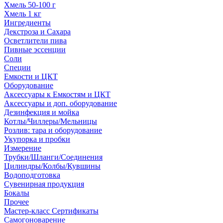
Хмель 50-100 г
Хмель 1 кг
Ингредиенты
Декстроза и Сахара
Осветлители пива
Пивные эссенции
Соли
Специи
Емкости и ЦКТ
Оборудование
Аксессуары к Емкостям и ЦКТ
Аксессуары и доп. оборудование
Дезинфекция и мойка
Котлы/Чиллеры/Мельницы
Розлив: тара и оборудование
Укупорка и пробки
Измерение
Трубки/Шланги/Соединения
Цилиндры/Колбы/Кувшины
Водоподготовка
Сувенирная продукция
Бокалы
Прочее
Мастер-класс Сертификаты
Самогоноварение