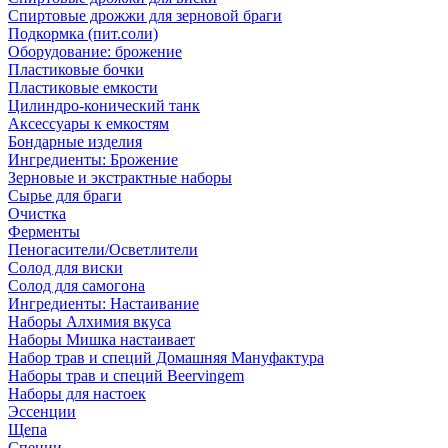
Спиртовые дрожжи для зерновой браги
Подкормка (пит.соли)
Оборудование: брожение
Пластиковые бочки
Пластиковые емкости
Цилиндро-конический танк
Аксессуары к емкостям
Бондарные изделия
Ингредиенты: Брожение
Зерновые и экстрактные наборы
Сырье для браги
Очистка
Ферменты
Пеногасители/Осветлители
Солод для виски
Солод для самогона
Ингредиенты: Настаивание
Наборы Алхимия вкуса
Наборы Мишка настаивает
Набор трав и специй Домашняя Мануфактура
Наборы трав и специй Beervingem
Наборы для настоек
Эссенции
Щепа
Специи