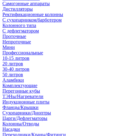
Самогонные аппараты
Дистилляторы
Ректификационные колонны
С сухопарником/барботером
Колонного типа
С дефлегматором
Проточные
Непроточные
Мини
Профессиональные
10-15 литров
20 литров
30-40 литров
50 литров
Аламбики
Комплектующие
Перегонные кубы
ТЭНы/Нагреватели
Индукционные плиты
Фланцы/Крышки
Сухопарники/Диоптры
Царги/Дефлегматоры
Колонны/Отводы
Насадки
Переходники/Краны/Фитинги