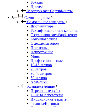
Бокалы
Прочее
Мастер-класс Сертификаты
Самогонщикам
Самогонные аппараты
Дистилляторы
Ректификационные колонны
С сухопарником/барботером
Колонного типа
С дефлегматором
Проточные
Непроточные
Мини
Профессиональные
10-15 литров
20 литров
30-40 литров
50 литров
Аламбики
Комплектующие
Перегонные кубы
ТЭНы/Нагреватели
Индукционные плиты
Фланцы/Крышки