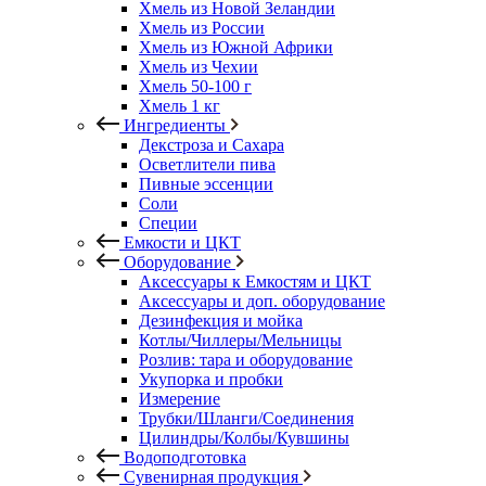
Хмель из Новой Зеландии
Хмель из России
Хмель из Южной Африки
Хмель из Чехии
Хмель 50-100 г
Хмель 1 кг
Ингредиенты
Декстроза и Сахара
Осветлители пива
Пивные эссенции
Соли
Специи
Емкости и ЦКТ
Оборудование
Аксессуары к Емкостям и ЦКТ
Аксессуары и доп. оборудование
Дезинфекция и мойка
Котлы/Чиллеры/Мельницы
Розлив: тара и оборудование
Укупорка и пробки
Измерение
Трубки/Шланги/Соединения
Цилиндры/Колбы/Кувшины
Водоподготовка
Сувенирная продукция