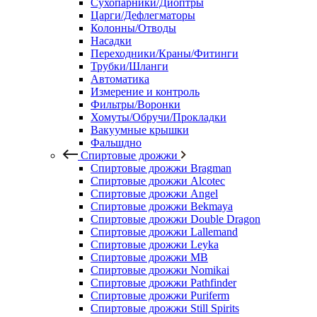
Сухопарники/Диоптры
Царги/Дефлегматоры
Колонны/Отводы
Насадки
Переходники/Краны/Фитинги
Трубки/Шланги
Автоматика
Измерение и контроль
Фильтры/Воронки
Хомуты/Обручи/Прокладки
Вакуумные крышки
Фальшдно
Спиртовые дрожжи
Спиртовые дрожжи Bragman
Спиртовые дрожжи Alcotec
Спиртовые дрожжи Angel
Спиртовые дрожжи Bekmaya
Спиртовые дрожжи Double Dragon
Спиртовые дрожжи Lallemand
Спиртовые дрожжи Leyka
Спиртовые дрожжи MB
Спиртовые дрожжи Nomikai
Спиртовые дрожжи Pathfinder
Спиртовые дрожжи Puriferm
Спиртовые дрожжи Still Spirits