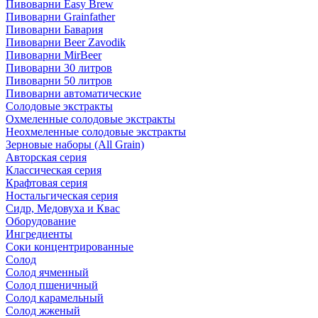
Пивоварни Easy Brew
Пивоварни Grainfather
Пивоварни Бавария
Пивоварни Beer Zavodik
Пивоварни MirBeer
Пивоварни 30 литров
Пивоварни 50 литров
Пивоварни автоматические
Солодовые экстракты
Охмеленные солодовые экстракты
Неохмеленные солодовые экстракты
Зерновые наборы (All Grain)
Авторская серия
Классическая серия
Крафтовая серия
Ностальгическая серия
Сидр, Медовуха и Квас
Оборудование
Ингредиенты
Соки концентрированные
Солод
Солод ячменный
Солод пшеничный
Солод карамельный
Солод жженый