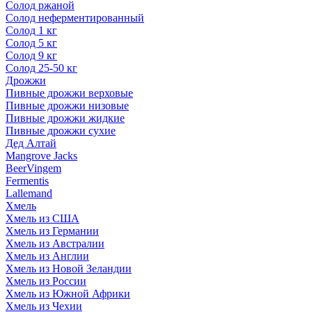
Солод ржаной
Солод неферментированный
Солод 1 кг
Солод 5 кг
Солод 9 кг
Солод 25-50 кг
Дрожжи
Пивные дрожжи верховые
Пивные дрожжи низовые
Пивные дрожжи жидкие
Пивные дрожжи сухие
Дед Алтай
Mangrove Jacks
BeerVingem
Fermentis
Lallemand
Хмель
Хмель из США
Хмель из Германии
Хмель из Австралии
Хмель из Англии
Хмель из Новой Зеландии
Хмель из России
Хмель из Южной Африки
Хмель из Чехии