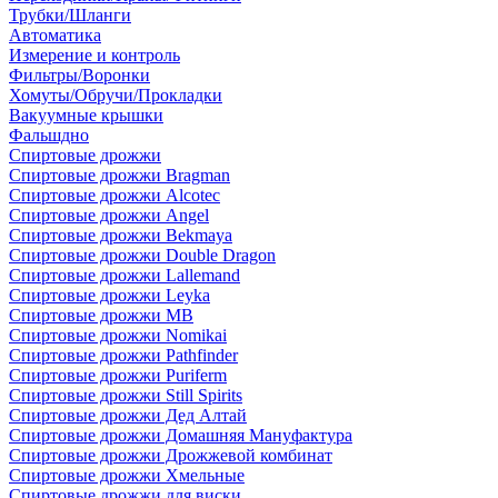
Трубки/Шланги
Автоматика
Измерение и контроль
Фильтры/Воронки
Хомуты/Обручи/Прокладки
Вакуумные крышки
Фальшдно
Спиртовые дрожжи
Спиртовые дрожжи Bragman
Спиртовые дрожжи Alcotec
Спиртовые дрожжи Angel
Спиртовые дрожжи Bekmaya
Спиртовые дрожжи Double Dragon
Спиртовые дрожжи Lallemand
Спиртовые дрожжи Leyka
Спиртовые дрожжи MB
Спиртовые дрожжи Nomikai
Спиртовые дрожжи Pathfinder
Спиртовые дрожжи Puriferm
Спиртовые дрожжи Still Spirits
Спиртовые дрожжи Дед Алтай
Спиртовые дрожжи Домашняя Мануфактура
Спиртовые дрожжи Дрожжевой комбинат
Спиртовые дрожжи Хмельные
Спиртовые дрожжи для виски