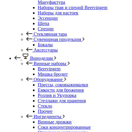
Мануфактура
Наборы трав и специй Beervingem
Наборы для настоек
Эссенции
Щепа
Специи
Стеклянная тара
Сувенирная продукция
Бокалы
Аксессуары
Виноделам
Винные наборы
Beervingem
Мишка бродит
Оборудование
Прессы, соковыжималки
Емкости для брожения
Розлив и Укупорка
Стеллажи для хранения
Стекло
Прочее
Ингредиенты
Винные дрожжи
Соки концентрированные