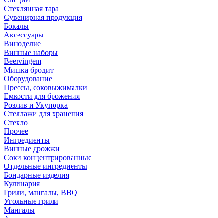
Стеклянная тара
Сувенирная продукция
Бокалы
Аксессуары
Виноделие
Винные наборы
Beervingem
Мишка бродит
Оборудование
Прессы, соковыжималки
Емкости для брожения
Розлив и Укупорка
Стеллажи для хранения
Стекло
Прочее
Ингредиенты
Винные дрожжи
Соки концентрированные
Отдельные ингредиенты
Бондарные изделия
Кулинария
Грили, мангалы, BBQ
Угольные грили
Мангалы