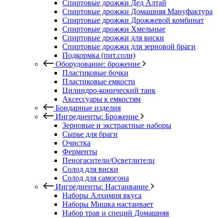
Спиртовые дрожжи Дед Алтай
Спиртовые дрожжи Домашняя Мануфактура
Спиртовые дрожжи Дрожжевой комбинат
Спиртовые дрожжи Хмельные
Спиртовые дрожжи для виски
Спиртовые дрожжи для зерновой браги
Подкормка (пит.соли)
Оборудование: брожение
Пластиковые бочки
Пластиковые емкости
Цилиндро-конический танк
Аксессуары к емкостям
Бондарные изделия
Ингредиенты: Брожение
Зерновые и экстрактные наборы
Сырье для браги
Очистка
Ферменты
Пеногасители/Осветлители
Солод для виски
Солод для самогона
Ингредиенты: Настаивание
Наборы Алхимия вкуса
Наборы Мишка настаивает
Набор трав и специй Домашняя