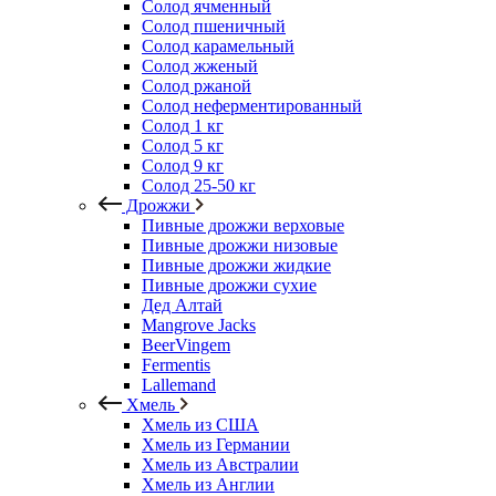
Солод ячменный
Солод пшеничный
Солод карамельный
Солод жженый
Солод ржаной
Солод неферментированный
Солод 1 кг
Солод 5 кг
Солод 9 кг
Солод 25-50 кг
Дрожжи
Пивные дрожжи верховые
Пивные дрожжи низовые
Пивные дрожжи жидкие
Пивные дрожжи сухие
Дед Алтай
Mangrove Jacks
BeerVingem
Fermentis
Lallemand
Хмель
Хмель из США
Хмель из Германии
Хмель из Австралии
Хмель из Англии