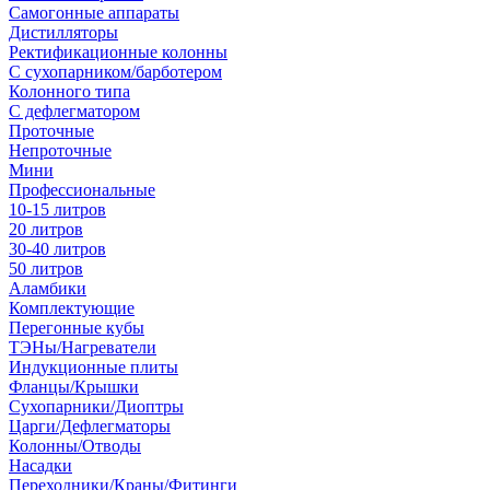
Самогонные аппараты
Дистилляторы
Ректификационные колонны
С сухопарником/барботером
Колонного типа
С дефлегматором
Проточные
Непроточные
Мини
Профессиональные
10-15 литров
20 литров
30-40 литров
50 литров
Аламбики
Комплектующие
Перегонные кубы
ТЭНы/Нагреватели
Индукционные плиты
Фланцы/Крышки
Сухопарники/Диоптры
Царги/Дефлегматоры
Колонны/Отводы
Насадки
Переходники/Краны/Фитинги