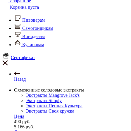
Избранное
Корзина пуста
Пивоварам
Самогонщикам
Виноделам
Кулинарам
Сертификат
Назад
Охмеленные солодовые экстракты
Экстракты Mangrove Jack's
Экстракты Simply
Экстракты Пенная Культура
Экстракты Своя кружка
Цена
490
руб.
5 166
руб.