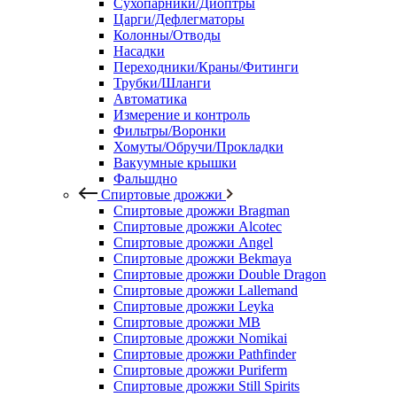
Сухопарники/Диоптры
Царги/Дефлегматоры
Колонны/Отводы
Насадки
Переходники/Краны/Фитинги
Трубки/Шланги
Автоматика
Измерение и контроль
Фильтры/Воронки
Хомуты/Обручи/Прокладки
Вакуумные крышки
Фальшдно
Спиртовые дрожжи
Спиртовые дрожжи Bragman
Спиртовые дрожжи Alcotec
Спиртовые дрожжи Angel
Спиртовые дрожжи Bekmaya
Спиртовые дрожжи Double Dragon
Спиртовые дрожжи Lallemand
Спиртовые дрожжи Leyka
Спиртовые дрожжи MB
Спиртовые дрожжи Nomikai
Спиртовые дрожжи Pathfinder
Спиртовые дрожжи Puriferm
Спиртовые дрожжи Still Spirits