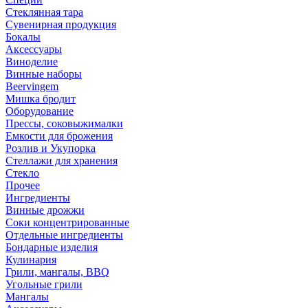
Стеклянная тара
Сувенирная продукция
Бокалы
Аксессуары
Виноделие
Винные наборы
Beervingem
Мишка бродит
Оборудование
Прессы, соковыжималки
Емкости для брожения
Розлив и Укупорка
Стеллажи для хранения
Стекло
Прочее
Ингредиенты
Винные дрожжи
Соки концентрированные
Отдельные ингредиенты
Бондарные изделия
Кулинария
Грили, мангалы, BBQ
Угольные грили
Мангалы