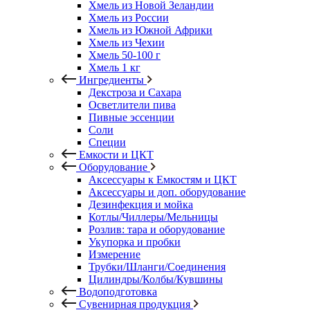
Хмель из Новой Зеландии
Хмель из России
Хмель из Южной Африки
Хмель из Чехии
Хмель 50-100 г
Хмель 1 кг
Ингредиенты
Декстроза и Сахара
Осветлители пива
Пивные эссенции
Соли
Специи
Емкости и ЦКТ
Оборудование
Аксессуары к Емкостям и ЦКТ
Аксессуары и доп. оборудование
Дезинфекция и мойка
Котлы/Чиллеры/Мельницы
Розлив: тара и оборудование
Укупорка и пробки
Измерение
Трубки/Шланги/Соединения
Цилиндры/Колбы/Кувшины
Водоподготовка
Сувенирная продукция