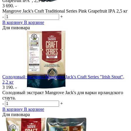
Grapefruit IPA", 2,5 кг
3 690. -
Mangrove Jack's Craft Traditional Series Pink Grapefruit IPA 2,5 кг
-
+
В корзину
В корзине
Для пивовара
Солодовый экстракт Mangrove Jack's Craft Series "Irish Stout",
2,2 кг
3 190. -
Солодовый экстракт Mangrove Jack's для варки ирландского
стаута.
-
+
В корзину
В корзине
Для пивовара