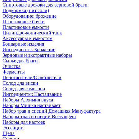
Спиртовые дрожжи для зерновой браги
Подкормка (пит.соли)
Оборудование: брожение
Пластиковые бочки
Пластиковые емкости
Цилиндро-конический танк
Аксессуары к емкостям
Бондарные изделия
Ингредиенты: Брожение
Зерновые и экстрактные наборы
Сырье для браги
Очистка
Ферменты
Пеногасители/Осветлители
Солод для виски
Солод для самогона
Ингредиенты: Настаивание
Наборы Алхимия вкуса
Наборы Мишка настаивает
Набор трав и специй Домашняя Мануфактура
Наборы трав и специй Beervingem
Наборы для настоек
Эссенции
Щепа
Специи