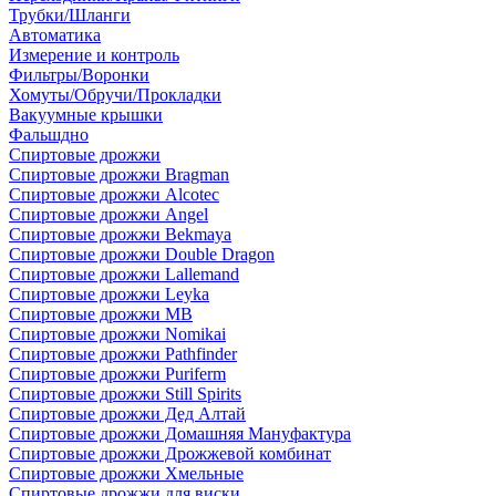
Трубки/Шланги
Автоматика
Измерение и контроль
Фильтры/Воронки
Хомуты/Обручи/Прокладки
Вакуумные крышки
Фальшдно
Спиртовые дрожжи
Спиртовые дрожжи Bragman
Спиртовые дрожжи Alcotec
Спиртовые дрожжи Angel
Спиртовые дрожжи Bekmaya
Спиртовые дрожжи Double Dragon
Спиртовые дрожжи Lallemand
Спиртовые дрожжи Leyka
Спиртовые дрожжи MB
Спиртовые дрожжи Nomikai
Спиртовые дрожжи Pathfinder
Спиртовые дрожжи Puriferm
Спиртовые дрожжи Still Spirits
Спиртовые дрожжи Дед Алтай
Спиртовые дрожжи Домашняя Мануфактура
Спиртовые дрожжи Дрожжевой комбинат
Спиртовые дрожжи Хмельные
Спиртовые дрожжи для виски