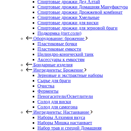
Спиртовые дрожжи Дед Алтай
Спиртовые дрожжи Домашняя Мануфактура
Спиртовые дрожжи Дрожжевой комбинат
Спиртовые дрожжи Хмельные
Спиртовые дрожжи для виски
Спиртовые дрожжи для зерновой браги
Подкормка (пит.соли)
Оборудование: брожение
Пластиковые бочки
Пластиковые емкости
Цилиндро-конический танк
Аксессуары к емкостям
Бондарные изделия
Ингредиенты: Брожение
Зерновые и экстрактные наборы
Сырье для браги
Очистка
Ферменты
Пеногасители/Осветлители
Солод для виски
Солод для самогона
Ингредиенты: Настаивание
Наборы Алхимия вкуса
Наборы Мишка настаивает
Набор трав и специй Домашняя