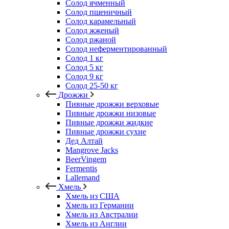
Солод ячменный
Солод пшеничный
Солод карамельный
Солод жженый
Солод ржаной
Солод неферментированный
Солод 1 кг
Солод 5 кг
Солод 9 кг
Солод 25-50 кг
Дрожжи
Пивные дрожжи верховые
Пивные дрожжи низовые
Пивные дрожжи жидкие
Пивные дрожжи сухие
Дед Алтай
Mangrove Jacks
BeerVingem
Fermentis
Lallemand
Хмель
Хмель из США
Хмель из Германии
Хмель из Австралии
Хмель из Англии