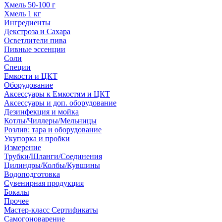
Хмель 50-100 г
Хмель 1 кг
Ингредиенты
Декстроза и Сахара
Осветлители пива
Пивные эссенции
Соли
Специи
Емкости и ЦКТ
Оборудование
Аксессуары к Емкостям и ЦКТ
Аксессуары и доп. оборудование
Дезинфекция и мойка
Котлы/Чиллеры/Мельницы
Розлив: тара и оборудование
Укупорка и пробки
Измерение
Трубки/Шланги/Соединения
Цилиндры/Колбы/Кувшины
Водоподготовка
Сувенирная продукция
Бокалы
Прочее
Мастер-класс Сертификаты
Самогоноварение