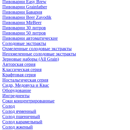
Пивоварни Easy Brew
Пивоварни Grainfather
Пивоварни Бавария
Пивоварни Beer Zavodik
Пивоварни MirBeer
Пивоварни 30 литров
Пивоварни 50 литров
Пивоварни автоматические
Солодовые экстракты
Охмеленные солодовые экстракты
Неохмеленные солодовые экстракты
Зерновые наборы (All Grain)
Авторская серия
Классическая серия
Крафтовая серия
Ностальгическая серия
Сидр, Медовуха и Квас
Оборудование
Ингредиенты
Соки концентрированные
Солод
Солод ячменный
Солод пшеничный
Солод карамельный
Солод жженый