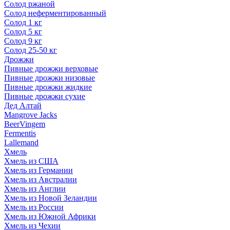
Солод ржаной
Солод неферментированный
Солод 1 кг
Солод 5 кг
Солод 9 кг
Солод 25-50 кг
Дрожжи
Пивные дрожжи верховые
Пивные дрожжи низовые
Пивные дрожжи жидкие
Пивные дрожжи сухие
Дед Алтай
Mangrove Jacks
BeerVingem
Fermentis
Lallemand
Хмель
Хмель из США
Хмель из Германии
Хмель из Австралии
Хмель из Англии
Хмель из Новой Зеландии
Хмель из России
Хмель из Южной Африки
Хмель из Чехии