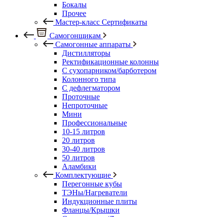
Бокалы
Прочее
Мастер-класс Сертификаты
Самогонщикам
Самогонные аппараты
Дистилляторы
Ректификационные колонны
С сухопарником/барботером
Колонного типа
С дефлегматором
Проточные
Непроточные
Мини
Профессиональные
10-15 литров
20 литров
30-40 литров
50 литров
Аламбики
Комплектующие
Перегонные кубы
ТЭНы/Нагреватели
Индукционные плиты
Фланцы/Крышки