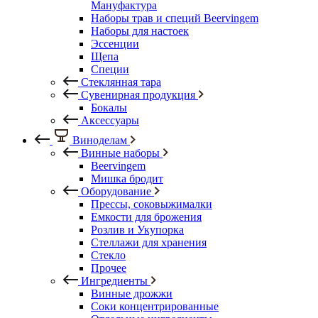
Мануфактура
Наборы трав и специй Beervingem
Наборы для настоек
Эссенции
Щепа
Специи
Стеклянная тара
Сувенирная продукция
Бокалы
Аксессуары
Виноделам
Винные наборы
Beervingem
Мишка бродит
Оборудование
Прессы, соковыжималки
Емкости для брожения
Розлив и Укупорка
Стеллажи для хранения
Стекло
Прочее
Ингредиенты
Винные дрожжи
Соки концентрированные