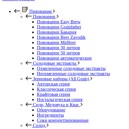
Пивоварам
Пивоварни
Пивоварни Easy Brew
Пивоварни Grainfather
Пивоварни Бавария
Пивоварни Beer Zavodik
Пивоварни MirBeer
Пивоварни 30 литров
Пивоварни 50 литров
Пивоварни автоматические
Солодовые экстракты
Охмеленные солодовые экстракты
Неохмеленные солодовые экстракты
Зерновые наборы (All Grain)
Авторская серия
Классическая серия
Крафтовая серия
Ностальгическая серия
Сидр, Медовуха и Квас
Оборудование
Ингредиенты
Соки концентрированные
Солод