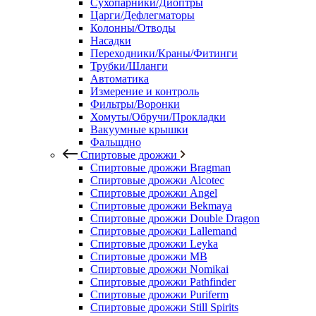
Сухопарники/Диоптры
Царги/Дефлегматоры
Колонны/Отводы
Насадки
Переходники/Краны/Фитинги
Трубки/Шланги
Автоматика
Измерение и контроль
Фильтры/Воронки
Хомуты/Обручи/Прокладки
Вакуумные крышки
Фальшдно
Спиртовые дрожжи
Спиртовые дрожжи Bragman
Спиртовые дрожжи Alcotec
Спиртовые дрожжи Angel
Спиртовые дрожжи Bekmaya
Спиртовые дрожжи Double Dragon
Спиртовые дрожжи Lallemand
Спиртовые дрожжи Leyka
Спиртовые дрожжи MB
Спиртовые дрожжи Nomikai
Спиртовые дрожжи Pathfinder
Спиртовые дрожжи Puriferm
Спиртовые дрожжи Still Spirits