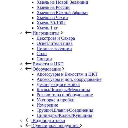
Хмель из Новой Зеландии
Хмель из России
Хмель из Южной Африки
Хмель из Чехии
Хмель 50-100 г
Хмель 1 кг
Ингредиенты
Декстроза и Сахара
Осветлители пива
Пивные эссенции
Соли
Специи
Емкости и ЦКТ
Оборудование
Аксессуары к Емкостям и ЦКТ
Аксессуары и доп. оборудование
Дезинфекция и мойка
Котлы/Чиллеры/Мельницы
Розлив: тара и оборудование
Укупорка и пробки
Измерение
Трубки/Шланги/Соединения
Цилиндры/Колбы/Кувшины
Водоподготовка
Сувенирная продукция