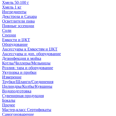
Хмель 50-100 г
Хмель 1 кг
Ингредиенты
Декстроза и Сахара
Осветлители пива
Пивные эссенции
Соли
Специи
Емкости и ЦКТ
Оборудование
Аксессуары к Емкостям и ЦКТ
Аксессуары и доп. оборудование
Дезинфекция и мойка
Котлы/Чиллеры/Мельницы
Розлив: тара и оборудование
Укупорка и пробки
Измерение
Трубки/Шланги/Соединения
Цилиндры/Колбы/Кувшины
Водоподготовка
Сувенирная продукция
Бокалы
Прочее
Мастер-класс Сертификаты
Самогоноварение