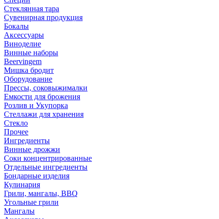
Стеклянная тара
Сувенирная продукция
Бокалы
Аксессуары
Виноделие
Винные наборы
Beervingem
Мишка бродит
Оборудование
Прессы, соковыжималки
Емкости для брожения
Розлив и Укупорка
Стеллажи для хранения
Стекло
Прочее
Ингредиенты
Винные дрожжи
Соки концентрированные
Отдельные ингредиенты
Бондарные изделия
Кулинария
Грили, мангалы, BBQ
Угольные грили
Мангалы