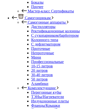
Бокалы
Прочее
Мастер-класс Сертификаты
Самогонщикам
Самогонные аппараты
Дистилляторы
Ректификационные колонны
С сухопарником/барботером
Колонного типа
С дефлегматором
Проточные
Непроточные
Мини
Профессиональные
10-15 литров
20 литров
30-40 литров
50 литров
Аламбики
Комплектующие
Перегонные кубы
ТЭНы/Нагреватели
Индукционные плиты
Фланцы/Крышки