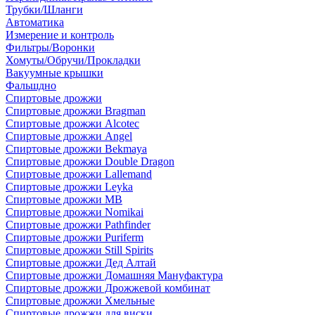
Трубки/Шланги
Автоматика
Измерение и контроль
Фильтры/Воронки
Хомуты/Обручи/Прокладки
Вакуумные крышки
Фальшдно
Спиртовые дрожжи
Спиртовые дрожжи Bragman
Спиртовые дрожжи Alcotec
Спиртовые дрожжи Angel
Спиртовые дрожжи Bekmaya
Спиртовые дрожжи Double Dragon
Спиртовые дрожжи Lallemand
Спиртовые дрожжи Leyka
Спиртовые дрожжи MB
Спиртовые дрожжи Nomikai
Спиртовые дрожжи Pathfinder
Спиртовые дрожжи Puriferm
Спиртовые дрожжи Still Spirits
Спиртовые дрожжи Дед Алтай
Спиртовые дрожжи Домашняя Мануфактура
Спиртовые дрожжи Дрожжевой комбинат
Спиртовые дрожжи Хмельные
Спиртовые дрожжи для виски