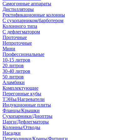
Самогонные аппараты
Дистилляторы
Ректификационные колонны
С сухопарником/барботером
Колонного типа
С дефлегматором
Проточные
Непроточные
Мини
Профессиональные
10-15 литров
20 литров
30-40 литров
50 литров
Аламбики
Комплектующие
Перегонные кубы
ТЭНы/Нагреватели
Индукционные плиты
Фланцы/Крышки
Сухопарники/Диоптры
Царги/Дефлегматоры
Колонны/Отводы
Насадки
Переходники/Краны/Фитинги