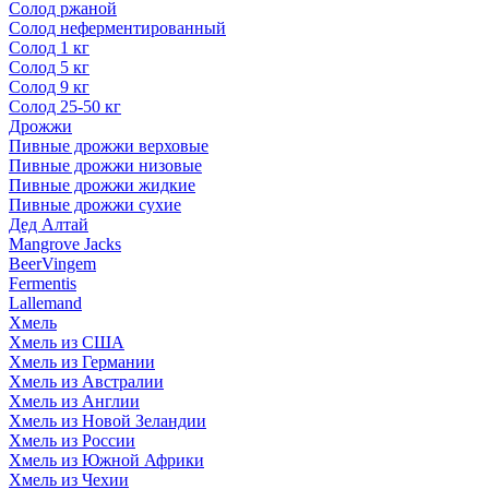
Солод ржаной
Солод неферментированный
Солод 1 кг
Солод 5 кг
Солод 9 кг
Солод 25-50 кг
Дрожжи
Пивные дрожжи верховые
Пивные дрожжи низовые
Пивные дрожжи жидкие
Пивные дрожжи сухие
Дед Алтай
Mangrove Jacks
BeerVingem
Fermentis
Lallemand
Хмель
Хмель из США
Хмель из Германии
Хмель из Австралии
Хмель из Англии
Хмель из Новой Зеландии
Хмель из России
Хмель из Южной Африки
Хмель из Чехии