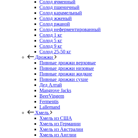
Солод ячменный
Солод пшеничный
Солод карамельный
Солод жженый
Солод ржаной
Солод неферментированный
Солод 1 кг
Солод 5 кг
Солод 9 кг
Солод 25-50 кг
Дрожжи
Пивные дрожжи верховые
Пивные дрожжи низовые
Пивные дрожжи жидкие
Пивные дрожжи сухие
Дед Алтай
Mangrove Jacks
BeerVingem
Fermentis
Lallemand
Хмель
Хмель из США
Хмель из Германии
Хмель из Австралии
Хмель из Англии