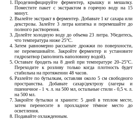
Продезинфицируйте ферментер, крышку и мешалку.
Поместите пакет с экстрактом в горячую воду на 15
минут.
Вылейте экстракт в ферментер. Добавьте 1 кг сахара или
декстрозы. Залейте 3 литра кипятка и перемешайте до
полного растворения.
Долейте холодную воду до объема 23 литра. Убедитесь,
что температура ниже 25°C.
Затем равномерно рассыпьте дрожжи по поверхности,
не перемешивайте. Закройте ферментер и установите
гидрозатвор (заполнить наполовину водой).
Оставьте бродить на 8 дней при температуре 20–25°C.
Переходите к розливу только когда плотность будет
стабильна на протяжении 48 часов.
Разлейте по бутылкам, оставляя около 5 см свободного
пространства. Добавьте сахар/дектрозу (лагеры и
пшеничное - 1 ч. л. на 500 мл, остальные стили - 0,5 ч. л.
на 500 мл.
Закройте бутылки и храните: 5 дней в теплом месте,
затем перенесите в прохладное тёмное место до
осветления.
Подавайте охлажденным.