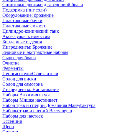
Спиртовые дрожжи для зерновой браги
Подкормка (пит.соли)
Оборудование: брожение
Пластиковые бочки
Пластиковые емкости
Цилиндро-конический танк
Аксессуары к емкостям
Бондарные изделия
Ингредиенты: Брожение
Зерновые и экстрактные наборы
Сырье для браги
Очистка
Ферменты
Пеногасители/Осветлители
Солод для виски
Солод для самогона
Ингредиенты: Настаивание
Наборы Алхимия вкуса
Наборы Мишка настаивает
Набор трав и специй Домашняя Мануфактура
Наборы трав и специй Beervingem
Наборы для настоек
Эссенции
Щепа
Специи