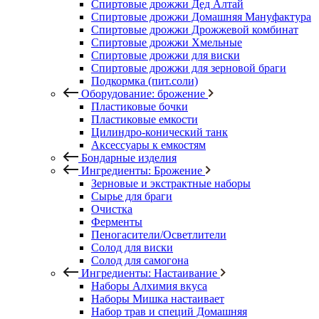
Спиртовые дрожжи Дед Алтай
Спиртовые дрожжи Домашняя Мануфактура
Спиртовые дрожжи Дрожжевой комбинат
Спиртовые дрожжи Хмельные
Спиртовые дрожжи для виски
Спиртовые дрожжи для зерновой браги
Подкормка (пит.соли)
Оборудование: брожение
Пластиковые бочки
Пластиковые емкости
Цилиндро-конический танк
Аксессуары к емкостям
Бондарные изделия
Ингредиенты: Брожение
Зерновые и экстрактные наборы
Сырье для браги
Очистка
Ферменты
Пеногасители/Осветлители
Солод для виски
Солод для самогона
Ингредиенты: Настаивание
Наборы Алхимия вкуса
Наборы Мишка настаивает
Набор трав и специй Домашняя