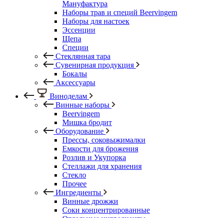
Мануфактура
Наборы трав и специй Beervingem
Наборы для настоек
Эссенции
Щепа
Специи
Стеклянная тара
Сувенирная продукция
Бокалы
Аксессуары
Виноделам
Винные наборы
Beervingem
Мишка бродит
Оборудование
Прессы, соковыжималки
Емкости для брожения
Розлив и Укупорка
Стеллажи для хранения
Стекло
Прочее
Ингредиенты
Винные дрожжи
Соки концентрированные