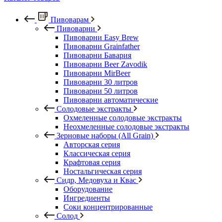
Пивоварам
Пивоварни
Пивоварни Easy Brew
Пивоварни Grainfather
Пивоварни Бавария
Пивоварни Beer Zavodik
Пивоварни MirBeer
Пивоварни 30 литров
Пивоварни 50 литров
Пивоварни автоматические
Солодовые экстракты
Охмеленные солодовые экстракты
Неохмеленные солодовые экстракты
Зерновые наборы (All Grain)
Авторская серия
Классическая серия
Крафтовая серия
Ностальгическая серия
Сидр, Медовуха и Квас
Оборудование
Ингредиенты
Соки концентрированные
Солод