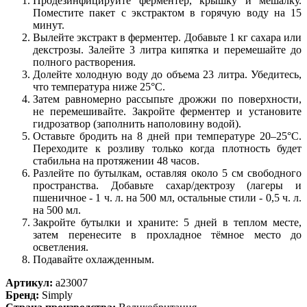
Продезинфицируйте ферментер, крышку и мешалку.
Поместите пакет с экстрактом в горячую воду на 15
минут.
Вылейте экстракт в ферментер. Добавьте 1 кг сахара или
декстрозы. Залейте 3 литра кипятка и перемешайте до
полного растворения.
Долейте холодную воду до объема 23 литра. Убедитесь,
что температура ниже 25°C.
Затем равномерно рассыпьте дрожжи по поверхности,
не перемешивайте. Закройте ферментер и установите
гидрозатвор (заполнить наполовину водой).
Оставьте бродить на 8 дней при температуре 20–25°C.
Переходите к розливу только когда плотность будет
стабильна на протяжении 48 часов.
Разлейте по бутылкам, оставляя около 5 см свободного
пространства. Добавьте сахар/дектрозу (лагеры и
пшеничное - 1 ч. л. на 500 мл, остальные стили - 0,5 ч. л.
на 500 мл.
Закройте бутылки и храните: 5 дней в теплом месте,
затем перенесите в прохладное тёмное место до
осветления.
Подавайте охлажденным.
Артикул:
a23007
Бренд:
Simply