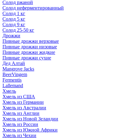
Солод ржаной
Солод неферментированный
Солод 1 кг
Солод 5 кг
Солод 9 кг
Солод 25-50 кг
Дрожжи
Пивные дрожжи верховые
Пивные дрожжи низовые
Пивные дрожжи жидкие
Пивные дрожжи сухие
Дед Алтай
Mangrove Jacks
BeerVingem
Fermentis
Lallemand
Хмель
Хмель из США
Хмель из Германии
Хмель из Австралии
Хмель из Англии
Хмель из Новой Зеландии
Хмель из России
Хмель из Южной Африки
Хмель из Чехии