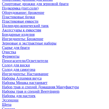
Спиртовые дрожжи для зерновой браги
Подкормка (пит.соли)
Оборудование: брожение
Пластиковые бочки
Пластиковые емкости
Цилиндро-конический танк
Аксессуары к емкостям
Бондарные изделия
Ингредиенты: Брожение
Зерновые и экстрактные наборы
Сырье для браги
Очистка
Ферменты
Пеногасители/Осветлители
Солод для виски
Солод для самогона
Ингредиенты: Настаивание
Наборы Алхимия вкуса
Наборы Мишка настаивает
Набор трав и специй Домашняя Мануфактура
Наборы трав и специй Beervingem
Наборы для настоек
Эссенции
Щепа
Специи