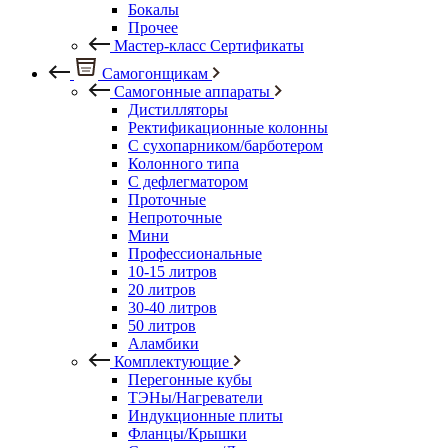
Бокалы
Прочее
Мастер-класс Сертификаты
Самогонщикам
Самогонные аппараты
Дистилляторы
Ректификационные колонны
С сухопарником/барботером
Колонного типа
С дефлегматором
Проточные
Непроточные
Мини
Профессиональные
10-15 литров
20 литров
30-40 литров
50 литров
Аламбики
Комплектующие
Перегонные кубы
ТЭНы/Нагреватели
Индукционные плиты
Фланцы/Крышки