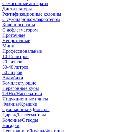
Самогонные аппараты
Дистилляторы
Ректификационные колонны
С сухопарником/барботером
Колонного типа
С дефлегматором
Проточные
Непроточные
Мини
Профессиональные
10-15 литров
20 литров
30-40 литров
50 литров
Аламбики
Комплектующие
Перегонные кубы
ТЭНы/Нагреватели
Индукционные плиты
Фланцы/Крышки
Сухопарники/Диоптры
Царги/Дефлегматоры
Колонны/Отводы
Насадки
Переходники/Краны/Фитинги