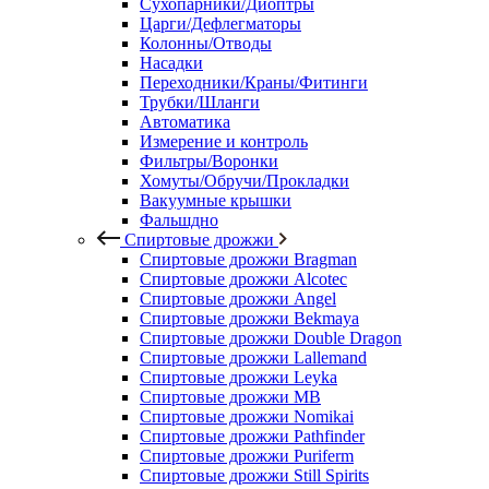
Сухопарники/Диоптры
Царги/Дефлегматоры
Колонны/Отводы
Насадки
Переходники/Краны/Фитинги
Трубки/Шланги
Автоматика
Измерение и контроль
Фильтры/Воронки
Хомуты/Обручи/Прокладки
Вакуумные крышки
Фальшдно
Спиртовые дрожжи
Спиртовые дрожжи Bragman
Спиртовые дрожжи Alcotec
Спиртовые дрожжи Angel
Спиртовые дрожжи Bekmaya
Спиртовые дрожжи Double Dragon
Спиртовые дрожжи Lallemand
Спиртовые дрожжи Leyka
Спиртовые дрожжи MB
Спиртовые дрожжи Nomikai
Спиртовые дрожжи Pathfinder
Спиртовые дрожжи Puriferm
Спиртовые дрожжи Still Spirits