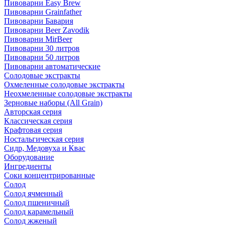
Пивоварни Easy Brew
Пивоварни Grainfather
Пивоварни Бавария
Пивоварни Beer Zavodik
Пивоварни MirBeer
Пивоварни 30 литров
Пивоварни 50 литров
Пивоварни автоматические
Солодовые экстракты
Охмеленные солодовые экстракты
Неохмеленные солодовые экстракты
Зерновые наборы (All Grain)
Авторская серия
Классическая серия
Крафтовая серия
Ностальгическая серия
Сидр, Медовуха и Квас
Оборудование
Ингредиенты
Соки концентрированные
Солод
Солод ячменный
Солод пшеничный
Солод карамельный
Солод жженый