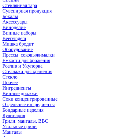
Стеклянная тара
Сувенирная продукция
Бокалы
Аксессуары
Виноделие
Винные наборы
Beervingem
Мишка бродит
Оборудование
Прессы, соковыжималки
Емкости для брожения
Розлив и Укупорка
Стеллажи для хранения
Стекло
Прочее
Ингредиенты
Винные дрожжи
Соки концентрированные
Отдельные ингредиенты
Бондарные изделия
Кулинария
Грили, мангалы, BBQ
Угольные грили
Мангалы