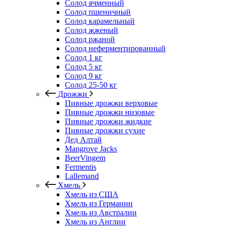
Солод ячменный
Солод пшеничный
Солод карамельный
Солод жженый
Солод ржаной
Солод неферментированный
Солод 1 кг
Солод 5 кг
Солод 9 кг
Солод 25-50 кг
Дрожжи
Пивные дрожжи верховые
Пивные дрожжи низовые
Пивные дрожжи жидкие
Пивные дрожжи сухие
Дед Алтай
Mangrove Jacks
BeerVingem
Fermentis
Lallemand
Хмель
Хмель из США
Хмель из Германии
Хмель из Австралии
Хмель из Англии