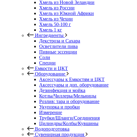
Хмель из Новой Зеландии
Хмель из России
Хмель из Южной Африки
Хмель из Чехии
Хмель 50-100 г
Хмель 1 кг
Ингредиенты
Декстроза и Сахара
Осветлители пива
Пивные эссенции
Соли
Специи
Емкости и ЦКТ
Оборудование
Аксессуары к Емкостям и ЦКТ
Аксессуары и доп. оборудование
Дезинфекция и мойка
Котлы/Чиллеры/Мельницы
Розлив: тара и оборудование
Укупорка и пробки
Измерение
Трубки/Шланги/Соединения
Цилиндры/Колбы/Кувшины
Водоподготовка
Сувенирная продукция