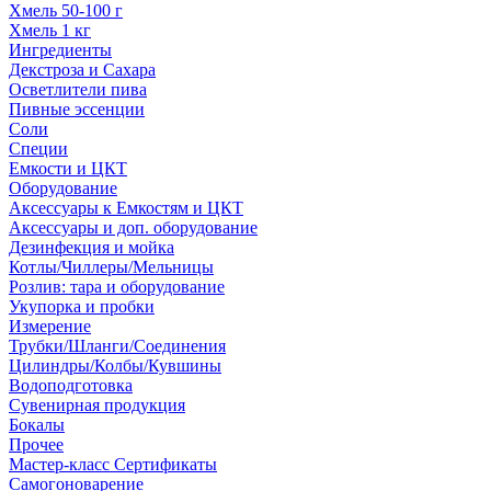
Хмель 50-100 г
Хмель 1 кг
Ингредиенты
Декстроза и Сахара
Осветлители пива
Пивные эссенции
Соли
Специи
Емкости и ЦКТ
Оборудование
Аксессуары к Емкостям и ЦКТ
Аксессуары и доп. оборудование
Дезинфекция и мойка
Котлы/Чиллеры/Мельницы
Розлив: тара и оборудование
Укупорка и пробки
Измерение
Трубки/Шланги/Соединения
Цилиндры/Колбы/Кувшины
Водоподготовка
Сувенирная продукция
Бокалы
Прочее
Мастер-класс Сертификаты
Самогоноварение