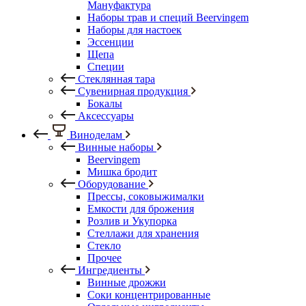
Мануфактура
Наборы трав и специй Beervingem
Наборы для настоек
Эссенции
Щепа
Специи
Стеклянная тара
Сувенирная продукция
Бокалы
Аксессуары
Виноделам
Винные наборы
Beervingem
Мишка бродит
Оборудование
Прессы, соковыжималки
Емкости для брожения
Розлив и Укупорка
Стеллажи для хранения
Стекло
Прочее
Ингредиенты
Винные дрожжи
Соки концентрированные