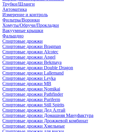
Трубки/Шланги
Автоматика
Измерение и контроль
Фильтры/Воронки
Хомуты/Обручи/Прокладки
Вакуумные крышки
Фальшдно
Спиртовые дрожжи
Спиртовые дрожжи Bragman
Спиртовые дрожжи Alcotec
Спиртовые дрожжи Angel
Спиртовые дрожжи Bekmaya
Спиртовые дрожжи Double Dragon
Спиртовые дрожжи Lallemand
Спиртовые дрожжи Leyka
Спиртовые дрожжи MB
Спиртовые дрожжи Nomikai
Спиртовые дрожжи Pathfinder
Спиртовые дрожжи Puriferm
Спиртовые дрожжи Still Spirits
Спиртовые дрожжи Дед Алтай
Спиртовые дрожжи Домашняя Мануфактура
Спиртовые дрожжи Дрожжевой комбинат
Спиртовые дрожжи Хмельные
Спиртовые дрожжи для виски