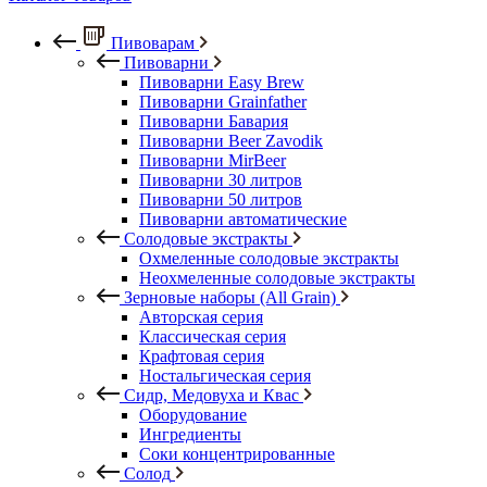
Пивоварам
Пивоварни
Пивоварни Easy Brew
Пивоварни Grainfather
Пивоварни Бавария
Пивоварни Beer Zavodik
Пивоварни MirBeer
Пивоварни 30 литров
Пивоварни 50 литров
Пивоварни автоматические
Солодовые экстракты
Охмеленные солодовые экстракты
Неохмеленные солодовые экстракты
Зерновые наборы (All Grain)
Авторская серия
Классическая серия
Крафтовая серия
Ностальгическая серия
Сидр, Медовуха и Квас
Оборудование
Ингредиенты
Соки концентрированные
Солод