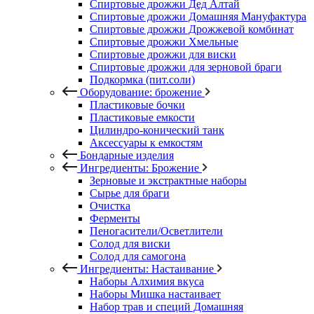
Спиртовые дрожжи Дед Алтай
Спиртовые дрожжи Домашняя Мануфактура
Спиртовые дрожжи Дрожжевой комбинат
Спиртовые дрожжи Хмельные
Спиртовые дрожжи для виски
Спиртовые дрожжи для зерновой браги
Подкормка (пит.соли)
Оборудование: брожение
Пластиковые бочки
Пластиковые емкости
Цилиндро-конический танк
Аксессуары к емкостям
Бондарные изделия
Ингредиенты: Брожение
Зерновые и экстрактные наборы
Сырье для браги
Очистка
Ферменты
Пеногасители/Осветлители
Солод для виски
Солод для самогона
Ингредиенты: Настаивание
Наборы Алхимия вкуса
Наборы Мишка настаивает
Набор трав и специй Домашняя