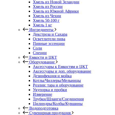
Хмель из Новой Зеландии
Хмель из России
Хмель из Южной Африки
Хмель из Чехии
Хмель 50-100 г
Хмель 1 кг
Ингредиенты
Декстроза и Сахара
Осветлители пива
Пивные эссенции
Соли
Специи
Емкости и ЦКТ
Оборудование
Аксессуары к Емкостям и ЦКТ
Аксессуары и доп. оборудование
Дезинфекция и мойка
Котлы/Чиллеры/Мельницы
Розлив: тара и оборудование
Укупорка и пробки
Измерение
Трубки/Шланги/Соединения
Цилиндры/Колбы/Кувшины
Водоподготовка
Сувенирная продукция