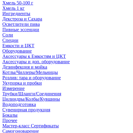
Хмель 50-100 г
Хмель 1 кг
Ингредиенты
Декстроза и Сахара
Осветлители пива
Пивные эссенции
Соли
Специи
Емкости и ЦКТ
Оборудование
Аксессуары к Емкостям и ЦКТ
Аксессуары и доп. оборудование
Дезинфекция и мойка
Котлы/Чиллеры/Мельницы
Розлив: тара и оборудование
Укупорка и пробки
Измерение
Трубки/Шланги/Соединения
Цилиндры/Колбы/Кувшины
Водоподготовка
Сувенирная продукция
Бокалы
Прочее
Мастер-класс Сертификаты
Самогоноварение