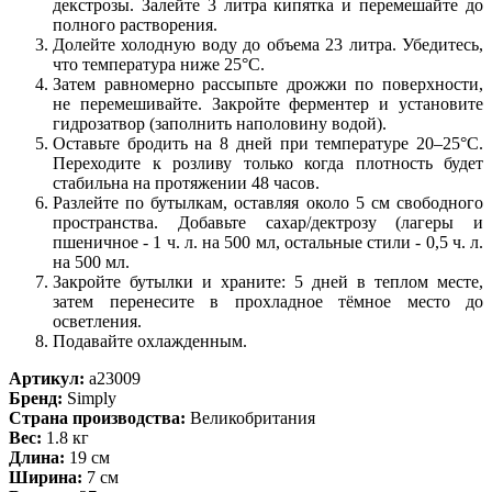
декстрозы. Залейте 3 литра кипятка и перемешайте до
полного растворения.
Долейте холодную воду до объема 23 литра. Убедитесь,
что температура ниже 25°C.
Затем равномерно рассыпьте дрожжи по поверхности,
не перемешивайте. Закройте ферментер и установите
гидрозатвор (заполнить наполовину водой).
Оставьте бродить на 8 дней при температуре 20–25°C.
Переходите к розливу только когда плотность будет
стабильна на протяжении 48 часов.
Разлейте по бутылкам, оставляя около 5 см свободного
пространства. Добавьте сахар/дектрозу (лагеры и
пшеничное - 1 ч. л. на 500 мл, остальные стили - 0,5 ч. л.
на 500 мл.
Закройте бутылки и храните: 5 дней в теплом месте,
затем перенесите в прохладное тёмное место до
осветления.
Подавайте охлажденным.
Артикул:
a23009
Бренд:
Simply
Страна производства:
Великобритания
Вес:
1.8 кг
Длина:
19 см
Ширина:
7 см