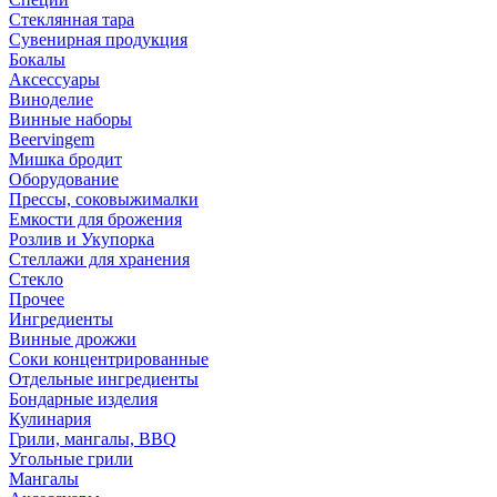
Стеклянная тара
Сувенирная продукция
Бокалы
Аксессуары
Виноделие
Винные наборы
Beervingem
Мишка бродит
Оборудование
Прессы, соковыжималки
Емкости для брожения
Розлив и Укупорка
Стеллажи для хранения
Стекло
Прочее
Ингредиенты
Винные дрожжи
Соки концентрированные
Отдельные ингредиенты
Бондарные изделия
Кулинария
Грили, мангалы, BBQ
Угольные грили
Мангалы