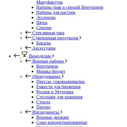
Мануфактура
Наборы трав и специй Beervingem
Наборы для настоек
Эссенции
Щепа
Специи
Стеклянная тара
Сувенирная продукция
Бокалы
Аксессуары
Виноделам
Винные наборы
Beervingem
Мишка бродит
Оборудование
Прессы, соковыжималки
Емкости для брожения
Розлив и Укупорка
Стеллажи для хранения
Стекло
Прочее
Ингредиенты
Винные дрожжи
Соки концентрированные