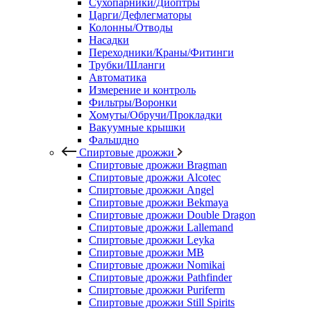
Сухопарники/Диоптры
Царги/Дефлегматоры
Колонны/Отводы
Насадки
Переходники/Краны/Фитинги
Трубки/Шланги
Автоматика
Измерение и контроль
Фильтры/Воронки
Хомуты/Обручи/Прокладки
Вакуумные крышки
Фальшдно
Спиртовые дрожжи
Спиртовые дрожжи Bragman
Спиртовые дрожжи Alcotec
Спиртовые дрожжи Angel
Спиртовые дрожжи Bekmaya
Спиртовые дрожжи Double Dragon
Спиртовые дрожжи Lallemand
Спиртовые дрожжи Leyka
Спиртовые дрожжи MB
Спиртовые дрожжи Nomikai
Спиртовые дрожжи Pathfinder
Спиртовые дрожжи Puriferm
Спиртовые дрожжи Still Spirits