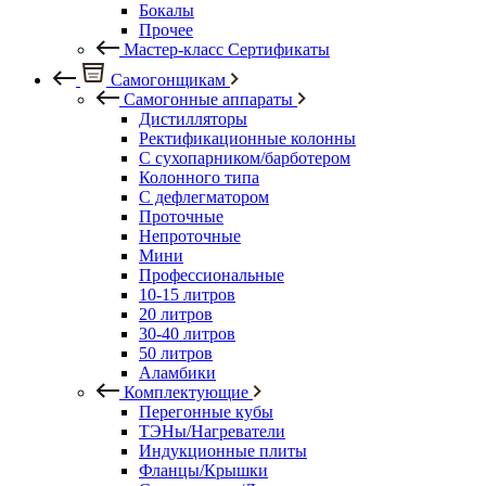
Бокалы
Прочее
Мастер-класс Сертификаты
Самогонщикам
Самогонные аппараты
Дистилляторы
Ректификационные колонны
С сухопарником/барботером
Колонного типа
С дефлегматором
Проточные
Непроточные
Мини
Профессиональные
10-15 литров
20 литров
30-40 литров
50 литров
Аламбики
Комплектующие
Перегонные кубы
ТЭНы/Нагреватели
Индукционные плиты
Фланцы/Крышки