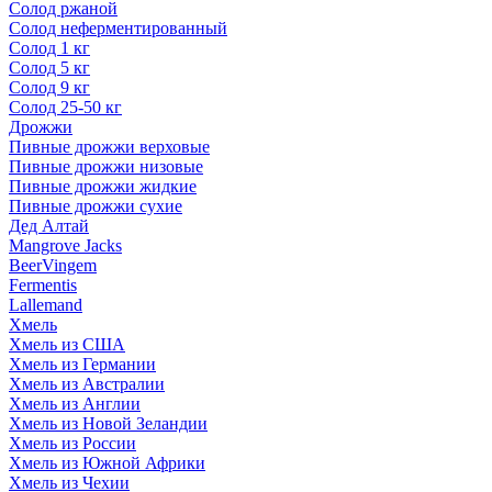
Солод ржаной
Солод неферментированный
Солод 1 кг
Солод 5 кг
Солод 9 кг
Солод 25-50 кг
Дрожжи
Пивные дрожжи верховые
Пивные дрожжи низовые
Пивные дрожжи жидкие
Пивные дрожжи сухие
Дед Алтай
Mangrove Jacks
BeerVingem
Fermentis
Lallemand
Хмель
Хмель из США
Хмель из Германии
Хмель из Австралии
Хмель из Англии
Хмель из Новой Зеландии
Хмель из России
Хмель из Южной Африки
Хмель из Чехии