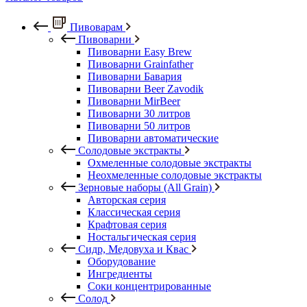
Пивоварам
Пивоварни
Пивоварни Easy Brew
Пивоварни Grainfather
Пивоварни Бавария
Пивоварни Beer Zavodik
Пивоварни MirBeer
Пивоварни 30 литров
Пивоварни 50 литров
Пивоварни автоматические
Солодовые экстракты
Охмеленные солодовые экстракты
Неохмеленные солодовые экстракты
Зерновые наборы (All Grain)
Авторская серия
Классическая серия
Крафтовая серия
Ностальгическая серия
Сидр, Медовуха и Квас
Оборудование
Ингредиенты
Соки концентрированные
Солод