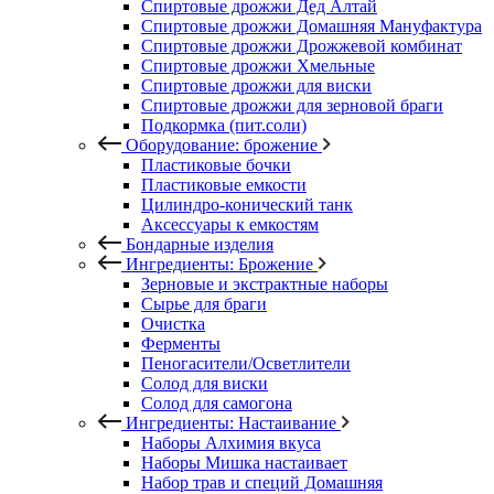
Спиртовые дрожжи Дед Алтай
Спиртовые дрожжи Домашняя Мануфактура
Спиртовые дрожжи Дрожжевой комбинат
Спиртовые дрожжи Хмельные
Спиртовые дрожжи для виски
Спиртовые дрожжи для зерновой браги
Подкормка (пит.соли)
Оборудование: брожение
Пластиковые бочки
Пластиковые емкости
Цилиндро-конический танк
Аксессуары к емкостям
Бондарные изделия
Ингредиенты: Брожение
Зерновые и экстрактные наборы
Сырье для браги
Очистка
Ферменты
Пеногасители/Осветлители
Солод для виски
Солод для самогона
Ингредиенты: Настаивание
Наборы Алхимия вкуса
Наборы Мишка настаивает
Набор трав и специй Домашняя