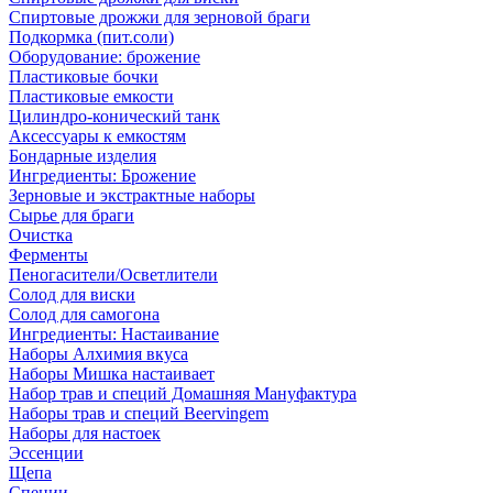
Спиртовые дрожжи для зерновой браги
Подкормка (пит.соли)
Оборудование: брожение
Пластиковые бочки
Пластиковые емкости
Цилиндро-конический танк
Аксессуары к емкостям
Бондарные изделия
Ингредиенты: Брожение
Зерновые и экстрактные наборы
Сырье для браги
Очистка
Ферменты
Пеногасители/Осветлители
Солод для виски
Солод для самогона
Ингредиенты: Настаивание
Наборы Алхимия вкуса
Наборы Мишка настаивает
Набор трав и специй Домашняя Мануфактура
Наборы трав и специй Beervingem
Наборы для настоек
Эссенции
Щепа
Специи