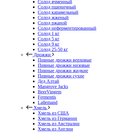
Солод ячменный
Солод пшеничный
Солод карамельный
Солод жженый
Солод ржаной
Солод неферментированный
Солод 1 кг
Солод 5 кг
Солод 9 кг
Солод 25-50 кг
Дрожжи
Пивные дрожжи верховые
Пивные дрожжи низовые
Пивные дрожжи жидкие
Пивные дрожжи сухие
Дед Алтай
Mangrove Jacks
BeerVingem
Fermentis
Lallemand
Хмель
Хмель из США
Хмель из Германии
Хмель из Австралии
Хмель из Англии