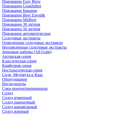
Пивоварни Easy Brew
Пивоварни Grainfather
Пивоварни Бавария
Пивоварни Beer Zavodik
Пивоварни MirBeer
Пивоварни 30 литров
Пивоварни 50 литров
Пивоварни автоматические
Солодовые экстракты
Охмеленные солодовые экстракты
Неохмеленные солодовые экстракты
Зерновые наборы (All Grain)
Авторская серия
Классическая серия
Крафтовая серия
Ностальгическая серия
Сидр, Медовуха и Квас
Оборудование
Ингредиенты
Соки концентрированные
Солод
Солод ячменный
Солод пшеничный
Солод карамельный
Солод жженый