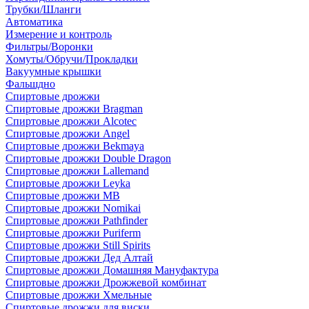
Трубки/Шланги
Автоматика
Измерение и контроль
Фильтры/Воронки
Хомуты/Обручи/Прокладки
Вакуумные крышки
Фальшдно
Спиртовые дрожжи
Спиртовые дрожжи Bragman
Спиртовые дрожжи Alcotec
Спиртовые дрожжи Angel
Спиртовые дрожжи Bekmaya
Спиртовые дрожжи Double Dragon
Спиртовые дрожжи Lallemand
Спиртовые дрожжи Leyka
Спиртовые дрожжи MB
Спиртовые дрожжи Nomikai
Спиртовые дрожжи Pathfinder
Спиртовые дрожжи Puriferm
Спиртовые дрожжи Still Spirits
Спиртовые дрожжи Дед Алтай
Спиртовые дрожжи Домашняя Мануфактура
Спиртовые дрожжи Дрожжевой комбинат
Спиртовые дрожжи Хмельные
Спиртовые дрожжи для виски