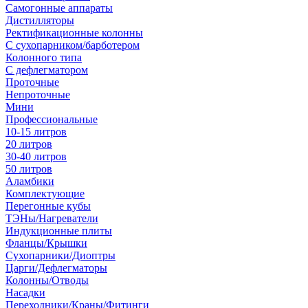
Самогонные аппараты
Дистилляторы
Ректификационные колонны
С сухопарником/барботером
Колонного типа
С дефлегматором
Проточные
Непроточные
Мини
Профессиональные
10-15 литров
20 литров
30-40 литров
50 литров
Аламбики
Комплектующие
Перегонные кубы
ТЭНы/Нагреватели
Индукционные плиты
Фланцы/Крышки
Сухопарники/Диоптры
Царги/Дефлегматоры
Колонны/Отводы
Насадки
Переходники/Краны/Фитинги