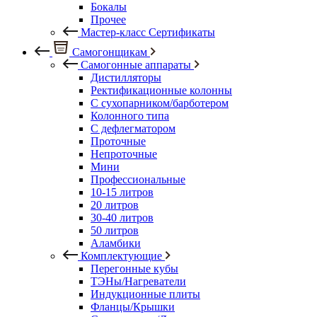
Бокалы
Прочее
Мастер-класс Сертификаты
Самогонщикам
Самогонные аппараты
Дистилляторы
Ректификационные колонны
С сухопарником/барботером
Колонного типа
С дефлегматором
Проточные
Непроточные
Мини
Профессиональные
10-15 литров
20 литров
30-40 литров
50 литров
Аламбики
Комплектующие
Перегонные кубы
ТЭНы/Нагреватели
Индукционные плиты
Фланцы/Крышки