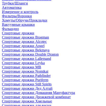
Трубки/Шланги
Автоматика
Измерение и контроль
Фильтры/Воронки
Хомуты/Обручи/Прокладки
Вакуумные крышки
Фальшдно
Спиртовые дрожжи
Спиртовые дрожжи Bragman
Спиртовые дрожжи Alcotec
Спиртовые дрожжи Angel
Спиртовые дрожжи Bekmaya
Спиртовые дрожжи Double Dragon
Спиртовые дрожжи Lallemand
Спиртовые дрожжи Leyka
Спиртовые дрожжи MB
Спиртовые дрожжи Nomikai
Спиртовые дрожжи Pathfinder
Спиртовые дрожжи Puriferm
Спиртовые дрожжи Still Spirits
Спиртовые дрожжи Дед Алтай
Спиртовые дрожжи Домашняя Мануфактура
Спиртовые дрожжи Дрожжевой комбинат
Спиртовые дрожжи Хмельные
Спиртовые дрожжи для виски