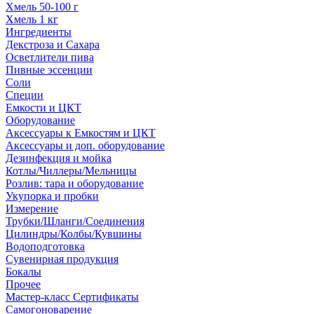
Хмель 50-100 г
Хмель 1 кг
Ингредиенты
Декстроза и Сахара
Осветлители пива
Пивные эссенции
Соли
Специи
Емкости и ЦКТ
Оборудование
Аксессуары к Емкостям и ЦКТ
Аксессуары и доп. оборудование
Дезинфекция и мойка
Котлы/Чиллеры/Мельницы
Розлив: тара и оборудование
Укупорка и пробки
Измерение
Трубки/Шланги/Соединения
Цилиндры/Колбы/Кувшины
Водоподготовка
Сувенирная продукция
Бокалы
Прочее
Мастер-класс Сертификаты
Самогоноварение