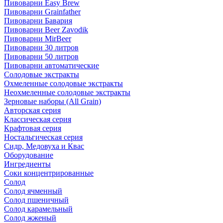
Пивоварни Easy Brew
Пивоварни Grainfather
Пивоварни Бавария
Пивоварни Beer Zavodik
Пивоварни MirBeer
Пивоварни 30 литров
Пивоварни 50 литров
Пивоварни автоматические
Солодовые экстракты
Охмеленные солодовые экстракты
Неохмеленные солодовые экстракты
Зерновые наборы (All Grain)
Авторская серия
Классическая серия
Крафтовая серия
Ностальгическая серия
Сидр, Медовуха и Квас
Оборудование
Ингредиенты
Соки концентрированные
Солод
Солод ячменный
Солод пшеничный
Солод карамельный
Солод жженый