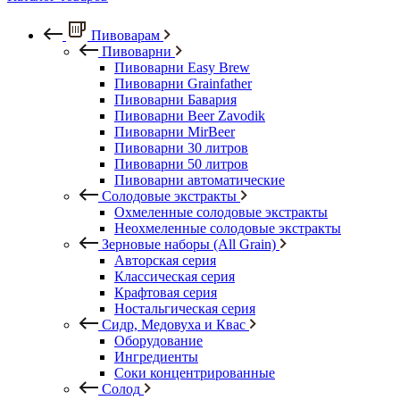
Пивоварам
Пивоварни
Пивоварни Easy Brew
Пивоварни Grainfather
Пивоварни Бавария
Пивоварни Beer Zavodik
Пивоварни MirBeer
Пивоварни 30 литров
Пивоварни 50 литров
Пивоварни автоматические
Солодовые экстракты
Охмеленные солодовые экстракты
Неохмеленные солодовые экстракты
Зерновые наборы (All Grain)
Авторская серия
Классическая серия
Крафтовая серия
Ностальгическая серия
Сидр, Медовуха и Квас
Оборудование
Ингредиенты
Соки концентрированные
Солод