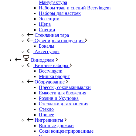
Мануфактура
Наборы трав и специй Beervingem
Наборы для настоек
Эссенции
Щепа
Специи
Стеклянная тара
Сувенирная продукция
Бокалы
Аксессуары
Виноделам
Винные наборы
Beervingem
Мишка бродит
Оборудование
Прессы, соковыжималки
Емкости для брожения
Розлив и Укупорка
Стеллажи для хранения
Стекло
Прочее
Ингредиенты
Винные дрожжи
Соки концентрированные