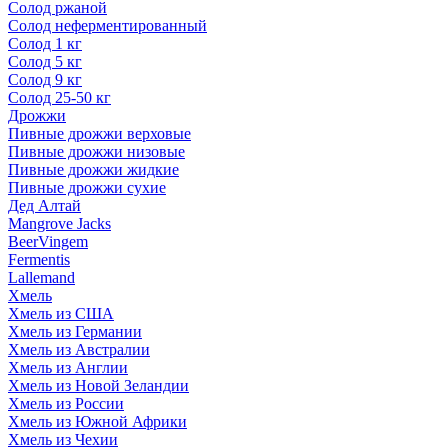
Солод ржаной
Солод неферментированный
Солод 1 кг
Солод 5 кг
Солод 9 кг
Солод 25-50 кг
Дрожжи
Пивные дрожжи верховые
Пивные дрожжи низовые
Пивные дрожжи жидкие
Пивные дрожжи сухие
Дед Алтай
Mangrove Jacks
BeerVingem
Fermentis
Lallemand
Хмель
Хмель из США
Хмель из Германии
Хмель из Австралии
Хмель из Англии
Хмель из Новой Зеландии
Хмель из России
Хмель из Южной Африки
Хмель из Чехии