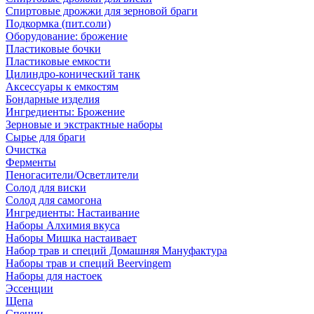
Спиртовые дрожжи для зерновой браги
Подкормка (пит.соли)
Оборудование: брожение
Пластиковые бочки
Пластиковые емкости
Цилиндро-конический танк
Аксессуары к емкостям
Бондарные изделия
Ингредиенты: Брожение
Зерновые и экстрактные наборы
Сырье для браги
Очистка
Ферменты
Пеногасители/Осветлители
Солод для виски
Солод для самогона
Ингредиенты: Настаивание
Наборы Алхимия вкуса
Наборы Мишка настаивает
Набор трав и специй Домашняя Мануфактура
Наборы трав и специй Beervingem
Наборы для настоек
Эссенции
Щепа
Специи