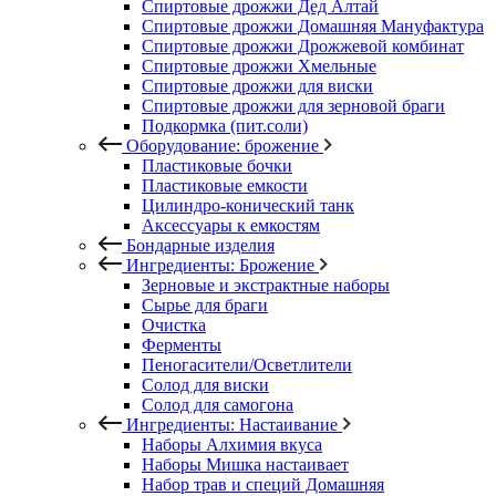
Спиртовые дрожжи Дед Алтай
Спиртовые дрожжи Домашняя Мануфактура
Спиртовые дрожжи Дрожжевой комбинат
Спиртовые дрожжи Хмельные
Спиртовые дрожжи для виски
Спиртовые дрожжи для зерновой браги
Подкормка (пит.соли)
Оборудование: брожение
Пластиковые бочки
Пластиковые емкости
Цилиндро-конический танк
Аксессуары к емкостям
Бондарные изделия
Ингредиенты: Брожение
Зерновые и экстрактные наборы
Сырье для браги
Очистка
Ферменты
Пеногасители/Осветлители
Солод для виски
Солод для самогона
Ингредиенты: Настаивание
Наборы Алхимия вкуса
Наборы Мишка настаивает
Набор трав и специй Домашняя