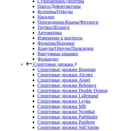
Сухопарники/Диоптры
Царги/Дефлегматоры
Колонны/Отводы
Насадки
Переходники/Краны/Фитинги
Трубки/Шланги
Автоматика
Измерение и контроль
Фильтры/Воронки
Хомуты/Обручи/Прокладки
Вакуумные крышки
Фальшдно
Спиртовые дрожжи
Спиртовые дрожжи Bragman
Спиртовые дрожжи Alcotec
Спиртовые дрожжи Angel
Спиртовые дрожжи Bekmaya
Спиртовые дрожжи Double Dragon
Спиртовые дрожжи Lallemand
Спиртовые дрожжи Leyka
Спиртовые дрожжи MB
Спиртовые дрожжи Nomikai
Спиртовые дрожжи Pathfinder
Спиртовые дрожжи Puriferm
Спиртовые дрожжи Still Spirits