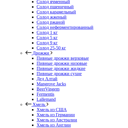
Солод ячменный
Солод пшеничный
Солод карамельный
Солод жженый
Солод ржаной
Солод неферментированный
Солод 1 кг
Солод 5 кг
Солод 9 кг
Солод 25-50 кг
Дрожжи
Пивные дрожжи верховые
Пивные дрожжи низовые
Пивные дрожжи жидкие
Пивные дрожжи сухие
Дед Алтай
Mangrove Jacks
BeerVingem
Fermentis
Lallemand
Хмель
Хмель из США
Хмель из Германии
Хмель из Австралии
Хмель из Англии