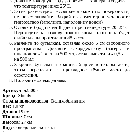
Долейте холодную воду до объема 23 литра. Убедитесь,
что температура ниже 25°C.
Затем равномерно рассыпьте дрожжи по поверхности,
не перемешивайте. Закройте ферментер и установите
гидрозатвор (заполнить наполовину водой).
Оставьте бродить на 8 дней при температуре 20–25°C.
Переходите к розливу только когда плотность будет
стабильна на протяжении 48 часов.
Разлейте по бутылкам, оставляя около 5 см свободного
пространства. Добавьте сахар/дектрозу (лагеры и
пшеничное - 1 ч. л. на 500 мл, остальные стили - 0,5 ч. л.
на 500 мл.
Закройте бутылки и храните: 5 дней в теплом месте,
затем перенесите в прохладное тёмное место до
осветления.
Подавайте охлажденным.
Артикул:
a23005
Бренд:
Simply
Страна производства:
Великобритания
Вес:
1.8 кг
Длина:
19 см
Ширина:
7 см
Высота:
27 см
Вид:
Солодовый экстракт