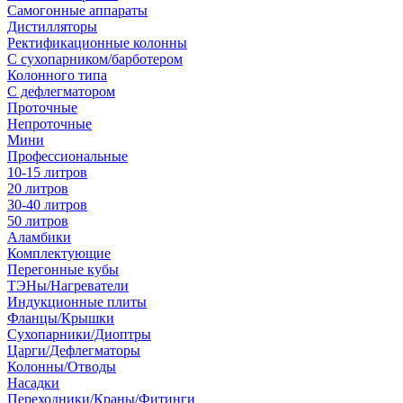
Самогонные аппараты
Дистилляторы
Ректификационные колонны
С сухопарником/барботером
Колонного типа
С дефлегматором
Проточные
Непроточные
Мини
Профессиональные
10-15 литров
20 литров
30-40 литров
50 литров
Аламбики
Комплектующие
Перегонные кубы
ТЭНы/Нагреватели
Индукционные плиты
Фланцы/Крышки
Сухопарники/Диоптры
Царги/Дефлегматоры
Колонны/Отводы
Насадки
Переходники/Краны/Фитинги