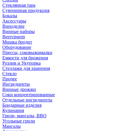
Стеклянная тара
Сувенирная продукция
Бокалы
Аксессуары
Виноделие
Винные наборы
Beervingem
Мишка бродит
Оборудование
Прессы, соковыжималки
Емкости для брожения
Розлив и Укупорка
Стеллажи для хранения
Стекло
Прочее
Ингредиенты
Винные дрожжи
Соки концентрированные
Отдельные ингредиенты
Бондарные изделия
Кулинария
Грили, мангалы, BBQ
Угольные грили
Мангалы