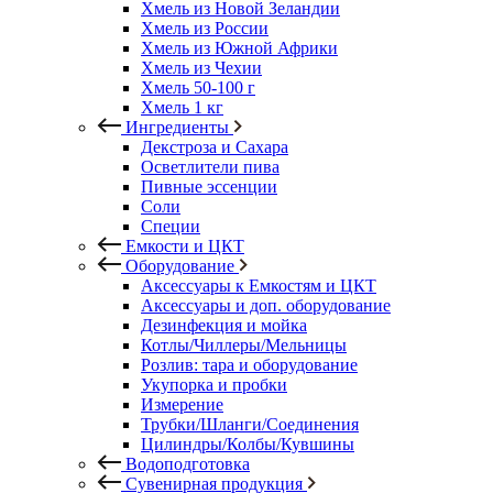
Хмель из Новой Зеландии
Хмель из России
Хмель из Южной Африки
Хмель из Чехии
Хмель 50-100 г
Хмель 1 кг
Ингредиенты
Декстроза и Сахара
Осветлители пива
Пивные эссенции
Соли
Специи
Емкости и ЦКТ
Оборудование
Аксессуары к Емкостям и ЦКТ
Аксессуары и доп. оборудование
Дезинфекция и мойка
Котлы/Чиллеры/Мельницы
Розлив: тара и оборудование
Укупорка и пробки
Измерение
Трубки/Шланги/Соединения
Цилиндры/Колбы/Кувшины
Водоподготовка
Сувенирная продукция