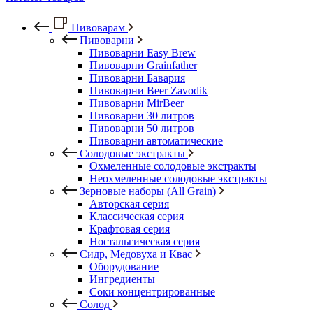
Пивоварам
Пивоварни
Пивоварни Easy Brew
Пивоварни Grainfather
Пивоварни Бавария
Пивоварни Beer Zavodik
Пивоварни MirBeer
Пивоварни 30 литров
Пивоварни 50 литров
Пивоварни автоматические
Солодовые экстракты
Охмеленные солодовые экстракты
Неохмеленные солодовые экстракты
Зерновые наборы (All Grain)
Авторская серия
Классическая серия
Крафтовая серия
Ностальгическая серия
Сидр, Медовуха и Квас
Оборудование
Ингредиенты
Соки концентрированные
Солод