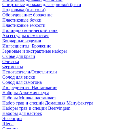
Спиртовые дрожжи для зерновой браги
Подкормка (пит.соли)
Оборудование: брожение
Пластиковые бочки
Пластиковые емкости
Цилиндро-конический танк
Аксессуары к емкостям
Бондарные изделия
Ингредиенты: Брожение
Зерновые и экстрактные наборы
Сырье для браги
Очистка
Ферменты
Пеногасители/Осветлители
Солод для виски
Солод для самогона
Ингредиенты: Настаивание
Наборы Алхимия вкуса
Наборы Мишка настаивает
Набор трав и специй Домашняя Мануфактура
Наборы трав и специй Beervingem
Наборы для настоек
Эссенции
Щепа
Специи