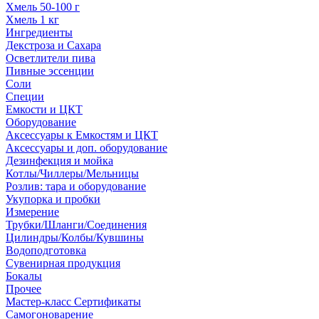
Хмель 50-100 г
Хмель 1 кг
Ингредиенты
Декстроза и Сахара
Осветлители пива
Пивные эссенции
Соли
Специи
Емкости и ЦКТ
Оборудование
Аксессуары к Емкостям и ЦКТ
Аксессуары и доп. оборудование
Дезинфекция и мойка
Котлы/Чиллеры/Мельницы
Розлив: тара и оборудование
Укупорка и пробки
Измерение
Трубки/Шланги/Соединения
Цилиндры/Колбы/Кувшины
Водоподготовка
Сувенирная продукция
Бокалы
Прочее
Мастер-класс Сертификаты
Самогоноварение