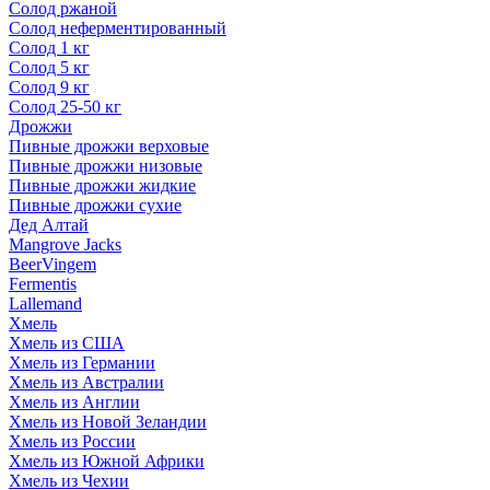
Солод ржаной
Солод неферментированный
Солод 1 кг
Солод 5 кг
Солод 9 кг
Солод 25-50 кг
Дрожжи
Пивные дрожжи верховые
Пивные дрожжи низовые
Пивные дрожжи жидкие
Пивные дрожжи сухие
Дед Алтай
Mangrove Jacks
BeerVingem
Fermentis
Lallemand
Хмель
Хмель из США
Хмель из Германии
Хмель из Австралии
Хмель из Англии
Хмель из Новой Зеландии
Хмель из России
Хмель из Южной Африки
Хмель из Чехии