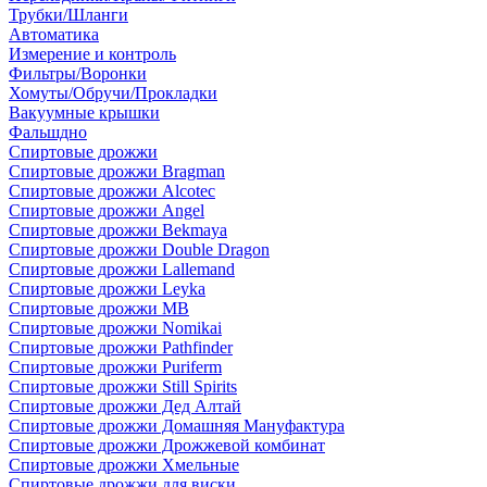
Трубки/Шланги
Автоматика
Измерение и контроль
Фильтры/Воронки
Хомуты/Обручи/Прокладки
Вакуумные крышки
Фальшдно
Спиртовые дрожжи
Спиртовые дрожжи Bragman
Спиртовые дрожжи Alcotec
Спиртовые дрожжи Angel
Спиртовые дрожжи Bekmaya
Спиртовые дрожжи Double Dragon
Спиртовые дрожжи Lallemand
Спиртовые дрожжи Leyka
Спиртовые дрожжи MB
Спиртовые дрожжи Nomikai
Спиртовые дрожжи Pathfinder
Спиртовые дрожжи Puriferm
Спиртовые дрожжи Still Spirits
Спиртовые дрожжи Дед Алтай
Спиртовые дрожжи Домашняя Мануфактура
Спиртовые дрожжи Дрожжевой комбинат
Спиртовые дрожжи Хмельные
Спиртовые дрожжи для виски