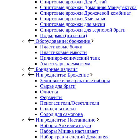
Спиртовые дрожжи Дед Алтай
Спиртовые дрожжи Домашняя Мануфактура
Спиртовые дрожжи Дрожжевой комбинат
Спиртовые дрожжи Хмельные
Спиртовые дрожжи для виски
Спиртовые дрожжи для зерновой браги
Подкормка (пит.соли)
Оборудование: брожение
Пластиковые бочки
Пластиковые емкости
Цилиндро-конический танк
Аксессуары к емкостям
Бондарные изделия
Ингредиенты: Брожение
Зерновые и экстрактные наборы
Сырье для браги
Очистка
Ферменты
Пеногасители/Осветлители
Солод для виски
Солод для самогона
Ингредиенты: Настаивание
Наборы Алхимия вкуса
Наборы Мишка настаивает
Набор трав и специй Домашняя