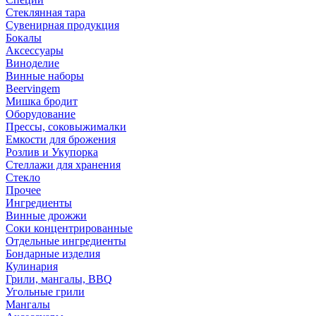
Стеклянная тара
Сувенирная продукция
Бокалы
Аксессуары
Виноделие
Винные наборы
Beervingem
Мишка бродит
Оборудование
Прессы, соковыжималки
Емкости для брожения
Розлив и Укупорка
Стеллажи для хранения
Стекло
Прочее
Ингредиенты
Винные дрожжи
Соки концентрированные
Отдельные ингредиенты
Бондарные изделия
Кулинария
Грили, мангалы, BBQ
Угольные грили
Мангалы