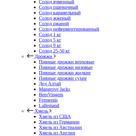
Солод ячменный
Солод пшеничный
Солод карамельный
Солод жженый
Солод ржаной
Солод неферментированный
Солод 1 кг
Солод 5 кг
Солод 9 кг
Солод 25-50 кг
Дрожжи
Пивные дрожжи верховые
Пивные дрожжи низовые
Пивные дрожжи жидкие
Пивные дрожжи сухие
Дед Алтай
Mangrove Jacks
BeerVingem
Fermentis
Lallemand
Хмель
Хмель из США
Хмель из Германии
Хмель из Австралии
Хмель из Англии