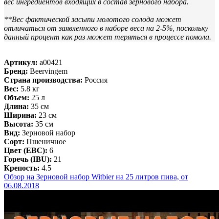
вес ингредиентов входящих в состав зернового набора.
**Вес фактической засыпи молотого солода может
отличаться от заявленного в наборе веса на 2-5%, поскольку
данный процент как раз может теряться в процессе помола.
Артикул:
a00421
Бренд:
Beervingem
Страна производства:
Россия
Вес:
5.8 кг
Объем:
25 л
Длина:
35 см
Ширина:
23 см
Высота:
35 см
Вид:
Зерновой набор
Сорт:
Пшеничное
Цвет (EBC):
6
Горечь (IBU):
21
Крепость:
4.5
Обзор на Зерновой набор Witbier на 25 литров пива, от
06.08.2018