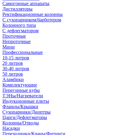
Самогонные аппараты
Дистилляторы
Ректификационные колонны
С сухопарником/барботером
Колонного типа
С дефлегматором
Проточные
Непроточные
Мини
Профессиональные
10-15 литров
20 литров
30-40 литров
50 литров
Аламбики
Комплектующие
Перегонные кубы
ТЭНы/Нагреватели
Индукционные плиты
Фланцы/Крышки
Сухопарники/Диоптры
Царги/Дефлегматоры
Колонны/Отводы
Насадки
Переходники/Краны/Фитинги