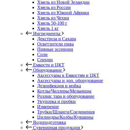
Хмель из Новой Зеландии
Хмель из России
Хмель из Южной Африки
Хмель из Чехии
Хмель 50-100 г
Хмель 1 кг
Ингредиенты
Декстроза и Сахара
Осветлители пива
Пивные эссенции
Соли
Специи
Емкости и ЦКТ
Оборудование
Аксессуары к Емкостям и ЦКТ
Аксессуары и доп. оборудование
Дезинфекция и мойка
Котлы/Чиллеры/Мельницы
Розлив: тара и оборудование
Укупорка и пробки
Измерение
Трубки/Шланги/Соединения
Цилиндры/Колбы/Кувшины
Водоподготовка
Сувенирная продукция