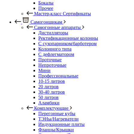
Бокалы
Прочее
Мастер-класс Сертификаты
Самогонщикам
Самогонные аппараты
Дистилляторы
Ректификационные колонны
С сухопарником/барботером
Колонного типа
С дефлегматором
Проточные
Непроточные
Мини
Профессиональные
10-15 литров
20 литров
30-40 литров
50 литров
Аламбики
Комплектующие
Перегонные кубы
ТЭНы/Нагреватели
Индукционные плиты
Фланцы/Крышки