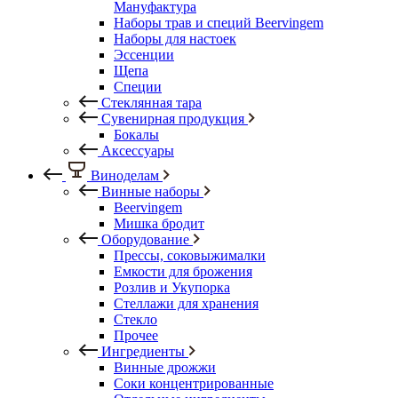
Мануфактура
Наборы трав и специй Beervingem
Наборы для настоек
Эссенции
Щепа
Специи
Стеклянная тара
Сувенирная продукция
Бокалы
Аксессуары
Виноделам
Винные наборы
Beervingem
Мишка бродит
Оборудование
Прессы, соковыжималки
Емкости для брожения
Розлив и Укупорка
Стеллажи для хранения
Стекло
Прочее
Ингредиенты
Винные дрожжи
Соки концентрированные