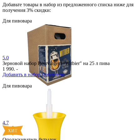
Добавьте товары в набор из предложенного списка ниже для
получения
3
% скидки:
Для пивовара
5.0
Зерновой набор Beervingem "Witbier" на 25 л пива
1 990. -
Добавить в набор
Добавлено
Для пивовара
4.7
Ополаскиватель бутылок