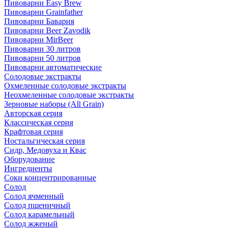
Пивоварни Easy Brew
Пивоварни Grainfather
Пивоварни Бавария
Пивоварни Beer Zavodik
Пивоварни MirBeer
Пивоварни 30 литров
Пивоварни 50 литров
Пивоварни автоматические
Солодовые экстракты
Охмеленные солодовые экстракты
Неохмеленные солодовые экстракты
Зерновые наборы (All Grain)
Авторская серия
Классическая серия
Крафтовая серия
Ностальгическая серия
Сидр, Медовуха и Квас
Оборудование
Ингредиенты
Соки концентрированные
Солод
Солод ячменный
Солод пшеничный
Солод карамельный
Солод жженый