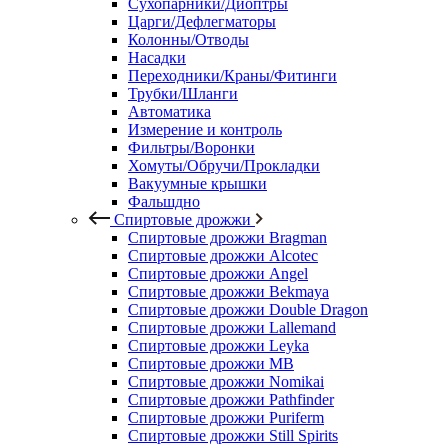
Сухопарники/Диоптры
Царги/Дефлегматоры
Колонны/Отводы
Насадки
Переходники/Краны/Фитинги
Трубки/Шланги
Автоматика
Измерение и контроль
Фильтры/Воронки
Хомуты/Обручи/Прокладки
Вакуумные крышки
Фальшдно
Спиртовые дрожжи
Спиртовые дрожжи Bragman
Спиртовые дрожжи Alcotec
Спиртовые дрожжи Angel
Спиртовые дрожжи Bekmaya
Спиртовые дрожжи Double Dragon
Спиртовые дрожжи Lallemand
Спиртовые дрожжи Leyka
Спиртовые дрожжи MB
Спиртовые дрожжи Nomikai
Спиртовые дрожжи Pathfinder
Спиртовые дрожжи Puriferm
Спиртовые дрожжи Still Spirits