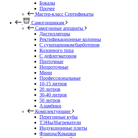
Бокалы
Прочее
Мастер-класс Сертификаты
Самогонщикам
Самогонные аппараты
Дистилляторы
Ректификационные колонны
С сухопарником/барботером
Колонного типа
С дефлегматором
Проточные
Непроточные
Мини
Профессиональные
10-15 литров
20 литров
30-40 литров
50 литров
Аламбики
Комплектующие
Перегонные кубы
ТЭНы/Нагреватели
Индукционные плиты
Фланцы/Крышки