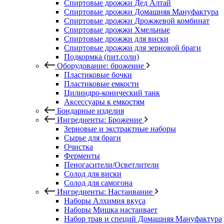
Спиртовые дрожжи Дед Алтай
Спиртовые дрожжи Домашняя Мануфактура
Спиртовые дрожжи Дрожжевой комбинат
Спиртовые дрожжи Хмельные
Спиртовые дрожжи для виски
Спиртовые дрожжи для зерновой браги
Подкормка (пит.соли)
Оборудование: брожение
Пластиковые бочки
Пластиковые емкости
Цилиндро-конический танк
Аксессуары к емкостям
Бондарные изделия
Ингредиенты: Брожение
Зерновые и экстрактные наборы
Сырье для браги
Очистка
Ферменты
Пеногасители/Осветлители
Солод для виски
Солод для самогона
Ингредиенты: Настаивание
Наборы Алхимия вкуса
Наборы Мишка настаивает
Набор трав и специй Домашняя Мануфактура