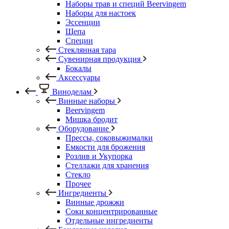
Наборы трав и специй Beervingem
Наборы для настоек
Эссенции
Щепа
Специи
Стеклянная тара
Сувенирная продукция
Бокалы
Аксессуары
Виноделам
Винные наборы
Beervingem
Мишка бродит
Оборудование
Прессы, соковыжималки
Емкости для брожения
Розлив и Укупорка
Стеллажи для хранения
Стекло
Прочее
Ингредиенты
Винные дрожжи
Соки концентрированные
Отдельные ингредиенты