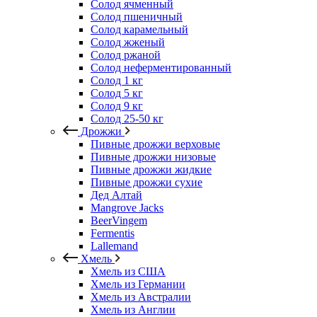
Солод ячменный
Солод пшеничный
Солод карамельный
Солод жженый
Солод ржаной
Солод неферментированный
Солод 1 кг
Солод 5 кг
Солод 9 кг
Солод 25-50 кг
Дрожжи
Пивные дрожжи верховые
Пивные дрожжи низовые
Пивные дрожжи жидкие
Пивные дрожжи сухие
Дед Алтай
Mangrove Jacks
BeerVingem
Fermentis
Lallemand
Хмель
Хмель из США
Хмель из Германии
Хмель из Австралии
Хмель из Англии