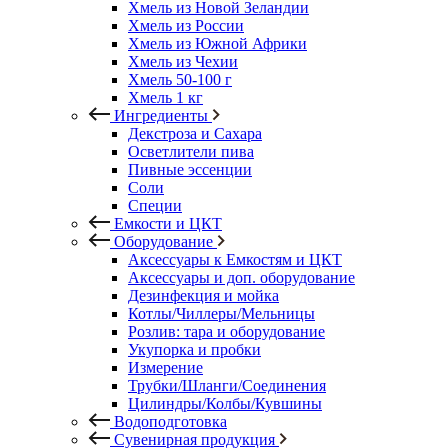
Хмель из Новой Зеландии
Хмель из России
Хмель из Южной Африки
Хмель из Чехии
Хмель 50-100 г
Хмель 1 кг
Ингредиенты
Декстроза и Сахара
Осветлители пива
Пивные эссенции
Соли
Специи
Емкости и ЦКТ
Оборудование
Аксессуары к Емкостям и ЦКТ
Аксессуары и доп. оборудование
Дезинфекция и мойка
Котлы/Чиллеры/Мельницы
Розлив: тара и оборудование
Укупорка и пробки
Измерение
Трубки/Шланги/Соединения
Цилиндры/Колбы/Кувшины
Водоподготовка
Сувенирная продукция