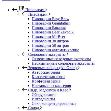
Пивоварам
Пивоварни
Пивоварни Easy Brew
Пивоварни Grainfather
Пивоварни Бавария
Пивоварни Beer Zavodik
Пивоварни MirBeer
Пивоварни 30 литров
Пивоварни 50 литров
Пивоварни автоматические
Солодовые экстракты
Охмеленные солодовые экстракты
Неохмеленные солодовые экстракты
Зерновые наборы (All Grain)
Авторская серия
Классическая серия
Крафтовая серия
Ностальгическая серия
Сидр, Медовуха и Квас
Оборудование
Ингредиенты
Соки концентрированные
Солод