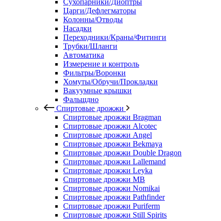
Сухопарники/Диоптры
Царги/Дефлегматоры
Колонны/Отводы
Насадки
Переходники/Краны/Фитинги
Трубки/Шланги
Автоматика
Измерение и контроль
Фильтры/Воронки
Хомуты/Обручи/Прокладки
Вакуумные крышки
Фальшдно
Спиртовые дрожжи
Спиртовые дрожжи Bragman
Спиртовые дрожжи Alcotec
Спиртовые дрожжи Angel
Спиртовые дрожжи Bekmaya
Спиртовые дрожжи Double Dragon
Спиртовые дрожжи Lallemand
Спиртовые дрожжи Leyka
Спиртовые дрожжи MB
Спиртовые дрожжи Nomikai
Спиртовые дрожжи Pathfinder
Спиртовые дрожжи Puriferm
Спиртовые дрожжи Still Spirits