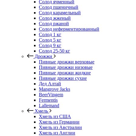
Солод ячменный
Солод пшеничный
Солод карамельный
Солод жженый
Солод ржаной
Солод неферментированный
Солод 1 кг
Солод 5 кг
Солод 9 кг
Солод 25-50 кг
Дрожжи
Пивные дрожжи верховые
Пивные дрожжи низовые
Пивные дрожжи жидкие
Пивные дрожжи сухие
Дед Алтай
Mangrove Jacks
BeerVingem
Fermentis
Lallemand
Хмель
Хмель из США
Хмель из Германии
Хмель из Австралии
Хмель из Англии