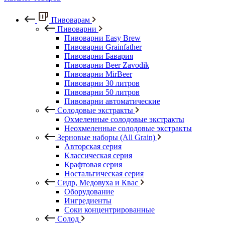
Пивоварам
Пивоварни
Пивоварни Easy Brew
Пивоварни Grainfather
Пивоварни Бавария
Пивоварни Beer Zavodik
Пивоварни MirBeer
Пивоварни 30 литров
Пивоварни 50 литров
Пивоварни автоматические
Солодовые экстракты
Охмеленные солодовые экстракты
Неохмеленные солодовые экстракты
Зерновые наборы (All Grain)
Авторская серия
Классическая серия
Крафтовая серия
Ностальгическая серия
Сидр, Медовуха и Квас
Оборудование
Ингредиенты
Соки концентрированные
Солод