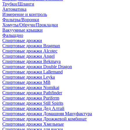
Трубки/Шланги
Автоматика
Измерение и контроль
Фильтры/Воронки
Хомуты/Обручи/Прокладки
Вакуумные крышки
Фальшдно
Спиртовые дрожжи
Спиртовые дрожжи Bragman
Спиртовые дрожжи Alcotec
Спиртовые дрожжи Angel
Спиртовые дрожжи Bekmaya
Спиртовые дрожжи Double Dragon
Спиртовые дрожжи Lallemand
Спиртовые дрожжи Leyka
Спиртовые дрожжи MB
Спиртовые дрожжи Nomikai
Спиртовые дрожжи Pathfinder
Спиртовые дрожжи Puriferm
Спиртовые дрожжи Still Spirits
Спиртовые дрожжи Дед Алтай
Спиртовые дрожжи Домашняя Мануфактура
Спиртовые дрожжи Дрожжевой комбинат
Спиртовые дрожжи Хмельные
Спиртовые дрожжи для виски