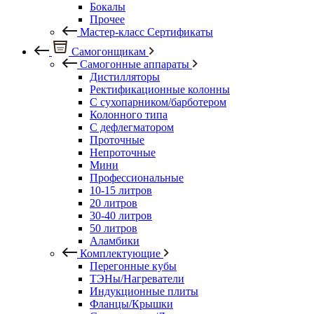
Бокалы
Прочее
Мастер-класс Сертификаты
Самогонщикам
Самогонные аппараты
Дистилляторы
Ректификационные колонны
С сухопарником/барботером
Колонного типа
С дефлегматором
Проточные
Непроточные
Мини
Профессиональные
10-15 литров
20 литров
30-40 литров
50 литров
Аламбики
Комплектующие
Перегонные кубы
ТЭНы/Нагреватели
Индукционные плиты
Фланцы/Крышки