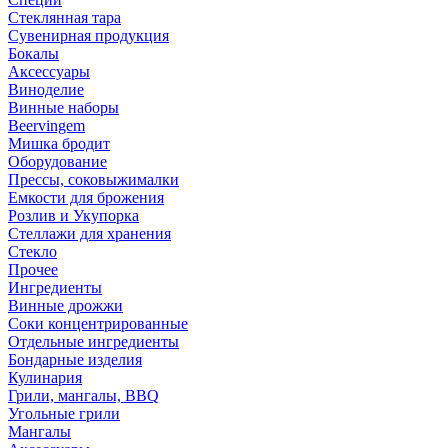
Стеклянная тара
Сувенирная продукция
Бокалы
Аксессуары
Виноделие
Винные наборы
Beervingem
Мишка бродит
Оборудование
Прессы, соковыжималки
Емкости для брожения
Розлив и Укупорка
Стеллажи для хранения
Стекло
Прочее
Ингредиенты
Винные дрожжи
Соки концентрированные
Отдельные ингредиенты
Бондарные изделия
Кулинария
Грили, мангалы, BBQ
Угольные грили
Мангалы