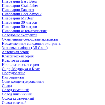
Пивоварни Easy Brew
Пивоварни Grainfather
Пивоварни Бавария
Пивоварни Beer Zavodik
Пивоварни MirBeer
Пивоварни 30 литров
Пивоварни 50 литров
Пивоварни автоматические
Солодовые экстракты
Охмеленные солодовые экстракты
Неохмеленные солодовые экстракты
Зерновые наборы (All Grain)
Авторская серия
Классическая серия
Крафтовая серия
Ностальгическая серия
Сидр, Медовуха и Квас
Оборудование
Ингредиенты
Соки концентрированные
Солод
Солод ячменный
Солод пшеничный
Солод карамельный
Солод жженый