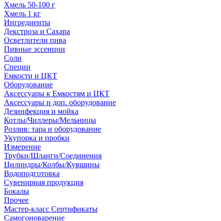
Хмель 50-100 г
Хмель 1 кг
Ингредиенты
Декстроза и Сахара
Осветлители пива
Пивные эссенции
Соли
Специи
Емкости и ЦКТ
Оборудование
Аксессуары к Емкостям и ЦКТ
Аксессуары и доп. оборудование
Дезинфекция и мойка
Котлы/Чиллеры/Мельницы
Розлив: тара и оборудование
Укупорка и пробки
Измерение
Трубки/Шланги/Соединения
Цилиндры/Колбы/Кувшины
Водоподготовка
Сувенирная продукция
Бокалы
Прочее
Мастер-класс Сертификаты
Самогоноварение