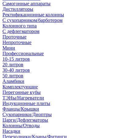
Самогонные аппараты
Дистилляторы
Ректификационные колонны
С сухопарником/барботером
Колонного типа
С дефлегматором
Проточные
Непроточные
Мини
Профессиональные
10-15 литров
20 литров
30-40 литров
50 литров
Аламбики
Комплектующие
Перегонные кубы
ТЭНы/Нагреватели
Индукционные плиты
Фланцы/Крышки
Сухопарники/Диоптры
Царги/Дефлегматоры
Колонны/Отводы
Насадки
Переходники/Краны/Фитинги