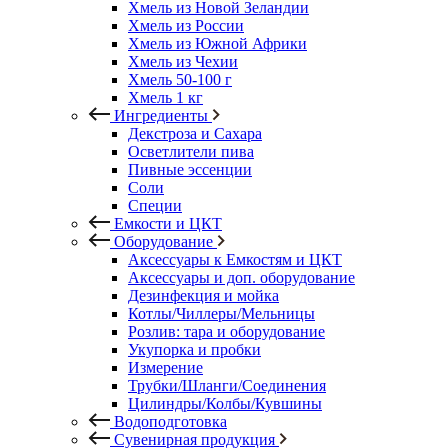
Хмель из Новой Зеландии
Хмель из России
Хмель из Южной Африки
Хмель из Чехии
Хмель 50-100 г
Хмель 1 кг
Ингредиенты
Декстроза и Сахара
Осветлители пива
Пивные эссенции
Соли
Специи
Емкости и ЦКТ
Оборудование
Аксессуары к Емкостям и ЦКТ
Аксессуары и доп. оборудование
Дезинфекция и мойка
Котлы/Чиллеры/Мельницы
Розлив: тара и оборудование
Укупорка и пробки
Измерение
Трубки/Шланги/Соединения
Цилиндры/Колбы/Кувшины
Водоподготовка
Сувенирная продукция