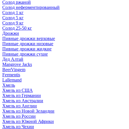
Солод ржаной
Солод неферментированный
Солод 1 кг
Солод 5 кг
Солод 9 кг
Солод 25-50 кг
Дрожжи
Пивные дрожжи верховые
Пивные дрожжи низовые
Пивные дрожжи жидкие
Пивные дрожжи сухие
Дед Алтай
Mangrove Jacks
BeerVingem
Fermentis
Lallemand
Хмель
Хмель из США
Хмель из Германии
Хмель из Австралии
Хмель из Англии
Хмель из Новой Зеландии
Хмель из России
Хмель из Южной Африки
Хмель из Чехии