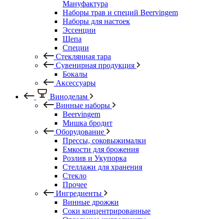
Мануфактура
Наборы трав и специй Beervingem
Наборы для настоек
Эссенции
Щепа
Специи
Стеклянная тара
Сувенирная продукция
Бокалы
Аксессуары
Виноделам
Винные наборы
Beervingem
Мишка бродит
Оборудование
Прессы, соковыжималки
Емкости для брожения
Розлив и Укупорка
Стеллажи для хранения
Стекло
Прочее
Ингредиенты
Винные дрожжи
Соки концентрированные