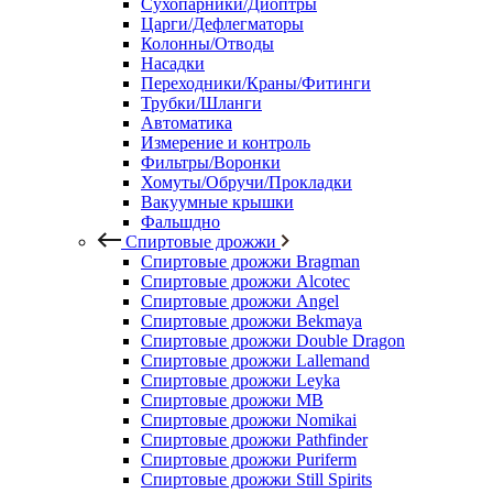
Сухопарники/Диоптры
Царги/Дефлегматоры
Колонны/Отводы
Насадки
Переходники/Краны/Фитинги
Трубки/Шланги
Автоматика
Измерение и контроль
Фильтры/Воронки
Хомуты/Обручи/Прокладки
Вакуумные крышки
Фальшдно
Спиртовые дрожжи
Спиртовые дрожжи Bragman
Спиртовые дрожжи Alcotec
Спиртовые дрожжи Angel
Спиртовые дрожжи Bekmaya
Спиртовые дрожжи Double Dragon
Спиртовые дрожжи Lallemand
Спиртовые дрожжи Leyka
Спиртовые дрожжи MB
Спиртовые дрожжи Nomikai
Спиртовые дрожжи Pathfinder
Спиртовые дрожжи Puriferm
Спиртовые дрожжи Still Spirits