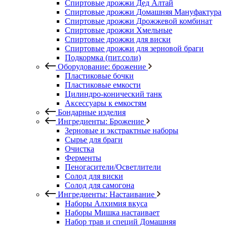
Спиртовые дрожжи Дед Алтай
Спиртовые дрожжи Домашняя Мануфактура
Спиртовые дрожжи Дрожжевой комбинат
Спиртовые дрожжи Хмельные
Спиртовые дрожжи для виски
Спиртовые дрожжи для зерновой браги
Подкормка (пит.соли)
Оборудование: брожение
Пластиковые бочки
Пластиковые емкости
Цилиндро-конический танк
Аксессуары к емкостям
Бондарные изделия
Ингредиенты: Брожение
Зерновые и экстрактные наборы
Сырье для браги
Очистка
Ферменты
Пеногасители/Осветлители
Солод для виски
Солод для самогона
Ингредиенты: Настаивание
Наборы Алхимия вкуса
Наборы Мишка настаивает
Набор трав и специй Домашняя