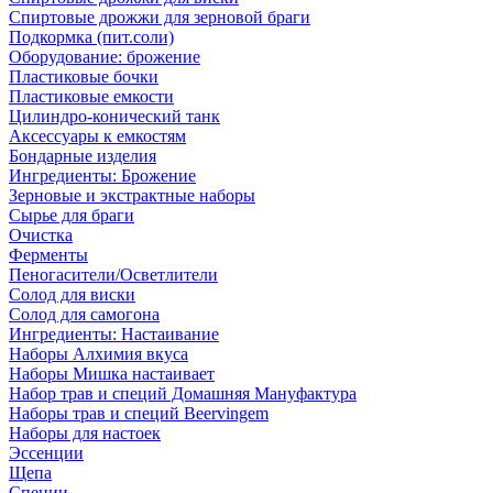
Спиртовые дрожжи для зерновой браги
Подкормка (пит.соли)
Оборудование: брожение
Пластиковые бочки
Пластиковые емкости
Цилиндро-конический танк
Аксессуары к емкостям
Бондарные изделия
Ингредиенты: Брожение
Зерновые и экстрактные наборы
Сырье для браги
Очистка
Ферменты
Пеногасители/Осветлители
Солод для виски
Солод для самогона
Ингредиенты: Настаивание
Наборы Алхимия вкуса
Наборы Мишка настаивает
Набор трав и специй Домашняя Мануфактура
Наборы трав и специй Beervingem
Наборы для настоек
Эссенции
Щепа
Специи