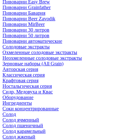
Пивоварни Easy Brew
Пивоварни Grainfather
Пивоварни Бавария
Пивоварни Beer Zavodik
Пивоварни MirBeer
Пивоварни 30 литров
Пивоварни 50 литров
Пивоварни автоматические
Солодовые экстракты
Охмеленные солодовые экстракты
Неохмеленные солодовые экстракты
Зерновые наборы (All Grain)
Авторская серия
Классическая серия
Крафтовая серия
Ностальгическая серия
Сидр, Медовуха и Квас
Оборудование
Ингредиенты
Соки концентрированные
Солод
Солод ячменный
Солод пшеничный
Солод карамельный
Солод жженый