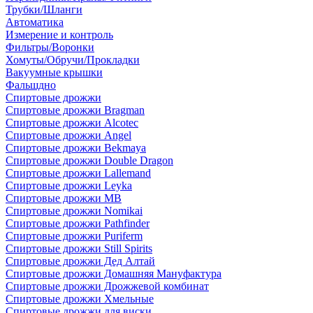
Трубки/Шланги
Автоматика
Измерение и контроль
Фильтры/Воронки
Хомуты/Обручи/Прокладки
Вакуумные крышки
Фальшдно
Спиртовые дрожжи
Спиртовые дрожжи Bragman
Спиртовые дрожжи Alcotec
Спиртовые дрожжи Angel
Спиртовые дрожжи Bekmaya
Спиртовые дрожжи Double Dragon
Спиртовые дрожжи Lallemand
Спиртовые дрожжи Leyka
Спиртовые дрожжи MB
Спиртовые дрожжи Nomikai
Спиртовые дрожжи Pathfinder
Спиртовые дрожжи Puriferm
Спиртовые дрожжи Still Spirits
Спиртовые дрожжи Дед Алтай
Спиртовые дрожжи Домашняя Мануфактура
Спиртовые дрожжи Дрожжевой комбинат
Спиртовые дрожжи Хмельные
Спиртовые дрожжи для виски