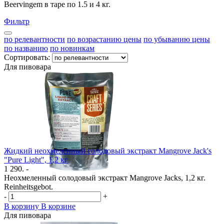
Beervingem в таре по 1.5 и 4 кг.
Фильтр
по релевантности
по возрастанию цены
по убыванию цены
по названию
по новинкам
Сортировать:
Для пивовара
Жидкий неохмеленный солодовый экстракт Mangrove Jack's
"Pure Light", 1,2 кг
1 290. -
Неохмеленный солодовый экстракт Mangrove Jacks, 1,2 кг.
Reinheitsgebot.
-
+
В корзину
В корзине
Для пивовара