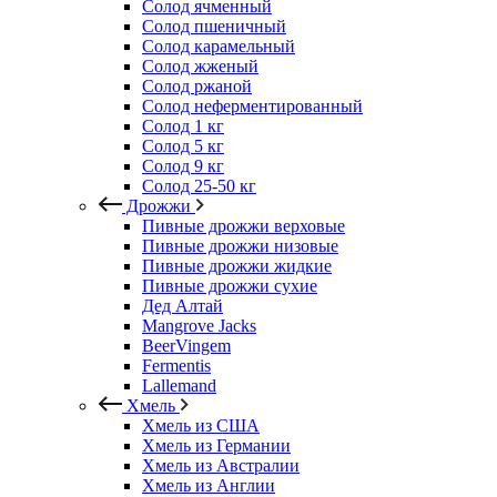
Солод ячменный
Солод пшеничный
Солод карамельный
Солод жженый
Солод ржаной
Солод неферментированный
Солод 1 кг
Солод 5 кг
Солод 9 кг
Солод 25-50 кг
Дрожжи
Пивные дрожжи верховые
Пивные дрожжи низовые
Пивные дрожжи жидкие
Пивные дрожжи сухие
Дед Алтай
Mangrove Jacks
BeerVingem
Fermentis
Lallemand
Хмель
Хмель из США
Хмель из Германии
Хмель из Австралии
Хмель из Англии