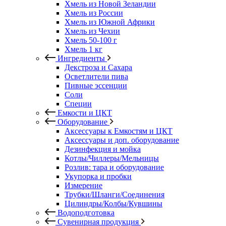
Хмель из Новой Зеландии
Хмель из России
Хмель из Южной Африки
Хмель из Чехии
Хмель 50-100 г
Хмель 1 кг
Ингредиенты
Декстроза и Сахара
Осветлители пива
Пивные эссенции
Соли
Специи
Емкости и ЦКТ
Оборудование
Аксессуары к Емкостям и ЦКТ
Аксессуары и доп. оборудование
Дезинфекция и мойка
Котлы/Чиллеры/Мельницы
Розлив: тара и оборудование
Укупорка и пробки
Измерение
Трубки/Шланги/Соединения
Цилиндры/Колбы/Кувшины
Водоподготовка
Сувенирная продукция