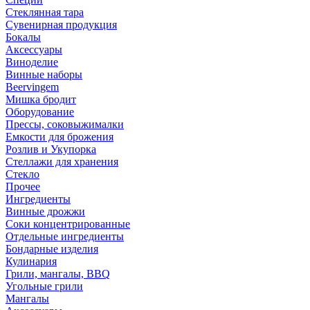
Стеклянная тара
Сувенирная продукция
Бокалы
Аксессуары
Виноделие
Винные наборы
Beervingem
Мишка бродит
Оборудование
Прессы, соковыжималки
Емкости для брожения
Розлив и Укупорка
Стеллажи для хранения
Стекло
Прочее
Ингредиенты
Винные дрожжи
Соки концентрированные
Отдельные ингредиенты
Бондарные изделия
Кулинария
Грили, мангалы, BBQ
Угольные грили
Мангалы