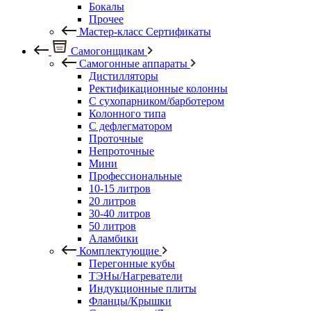
Бокалы
Прочее
Мастер-класс Сертификаты
Самогонщикам
Самогонные аппараты
Дистилляторы
Ректификационные колонны
С сухопарником/барботером
Колонного типа
С дефлегматором
Проточные
Непроточные
Мини
Профессиональные
10-15 литров
20 литров
30-40 литров
50 литров
Аламбики
Комплектующие
Перегонные кубы
ТЭНы/Нагреватели
Индукционные плиты
Фланцы/Крышки