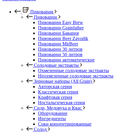
Пивоварам
Пивоварни
Пивоварни Easy Brew
Пивоварни Grainfather
Пивоварни Бавария
Пивоварни Beer Zavodik
Пивоварни MirBeer
Пивоварни 30 литров
Пивоварни 50 литров
Пивоварни автоматические
Солодовые экстракты
Охмеленные солодовые экстракты
Неохмеленные солодовые экстракты
Зерновые наборы (All Grain)
Авторская серия
Классическая серия
Крафтовая серия
Ностальгическая серия
Сидр, Медовуха и Квас
Оборудование
Ингредиенты
Соки концентрированные
Солод