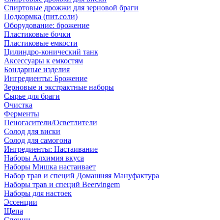
Спиртовые дрожжи для зерновой браги
Подкормка (пит.соли)
Оборудование: брожение
Пластиковые бочки
Пластиковые емкости
Цилиндро-конический танк
Аксессуары к емкостям
Бондарные изделия
Ингредиенты: Брожение
Зерновые и экстрактные наборы
Сырье для браги
Очистка
Ферменты
Пеногасители/Осветлители
Солод для виски
Солод для самогона
Ингредиенты: Настаивание
Наборы Алхимия вкуса
Наборы Мишка настаивает
Набор трав и специй Домашняя Мануфактура
Наборы трав и специй Beervingem
Наборы для настоек
Эссенции
Щепа
Специи