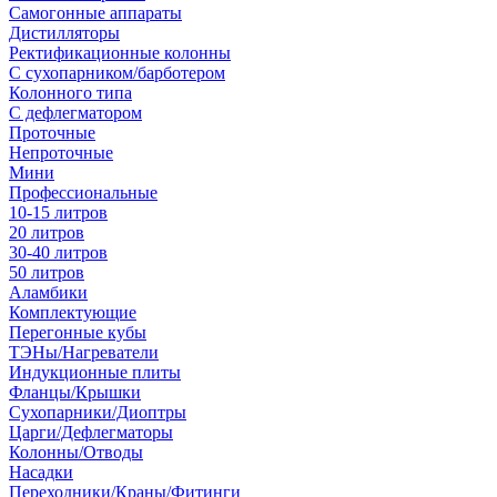
Самогонные аппараты
Дистилляторы
Ректификационные колонны
С сухопарником/барботером
Колонного типа
С дефлегматором
Проточные
Непроточные
Мини
Профессиональные
10-15 литров
20 литров
30-40 литров
50 литров
Аламбики
Комплектующие
Перегонные кубы
ТЭНы/Нагреватели
Индукционные плиты
Фланцы/Крышки
Сухопарники/Диоптры
Царги/Дефлегматоры
Колонны/Отводы
Насадки
Переходники/Краны/Фитинги