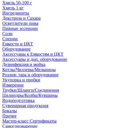
Хмель 50-100 г
Хмель 1 кг
Ингредиенты
Декстроза и Сахара
Осветлители пива
Пивные эссенции
Соли
Специи
Емкости и ЦКТ
Оборудование
Аксессуары к Емкостям и ЦКТ
Аксессуары и доп. оборудование
Дезинфекция и мойка
Котлы/Чиллеры/Мельницы
Розлив: тара и оборудование
Укупорка и пробки
Измерение
Трубки/Шланги/Соединения
Цилиндры/Колбы/Кувшины
Водоподготовка
Сувенирная продукция
Бокалы
Прочее
Мастер-класс Сертификаты
Самогоноварение