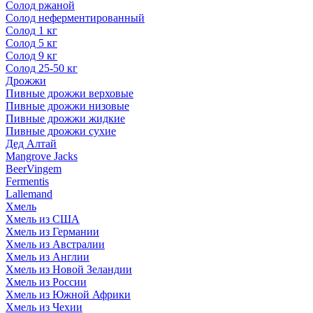
Солод ржаной
Солод неферментированный
Солод 1 кг
Солод 5 кг
Солод 9 кг
Солод 25-50 кг
Дрожжи
Пивные дрожжи верховые
Пивные дрожжи низовые
Пивные дрожжи жидкие
Пивные дрожжи сухие
Дед Алтай
Mangrove Jacks
BeerVingem
Fermentis
Lallemand
Хмель
Хмель из США
Хмель из Германии
Хмель из Австралии
Хмель из Англии
Хмель из Новой Зеландии
Хмель из России
Хмель из Южной Африки
Хмель из Чехии