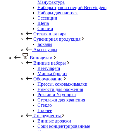
Мануфактура
Наборы трав и специй Beervingem
Наборы для настоек
Эссенции
Щепа
Специи
Стеклянная тара
Сувенирная продукция
Бокалы
Аксессуары
Виноделам
Винные наборы
Beervingem
Мишка бродит
Оборудование
Прессы, соковыжималки
Емкости для брожения
Розлив и Укупорка
Стеллажи для хранения
Стекло
Прочее
Ингредиенты
Винные дрожжи
Соки концентрированные