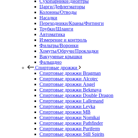
Сухопарники/Диоптры
Царги/Дефлегматоры
Колонны/Отводы
Насадки
Переходники/Краны/Фитинги
Трубки/Шланги
Автоматика
Измерение и контроль
Фильтры/Воронки
Хомуты/Обручи/Прокладки
Вакуумные крышки
Фальшдно
Спиртовые дрожжи
Спиртовые дрожжи Bragman
Спиртовые дрожжи Alcotec
Спиртовые дрожжи Angel
Спиртовые дрожжи Bekmaya
Спиртовые дрожжи Double Dragon
Спиртовые дрожжи Lallemand
Спиртовые дрожжи Leyka
Спиртовые дрожжи MB
Спиртовые дрожжи Nomikai
Спиртовые дрожжи Pathfinder
Спиртовые дрожжи Puriferm
Спиртовые дрожжи Still Spirits