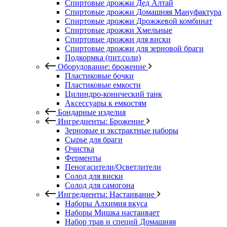
Спиртовые дрожжи Дед Алтай
Спиртовые дрожжи Домашняя Мануфактура
Спиртовые дрожжи Дрожжевой комбинат
Спиртовые дрожжи Хмельные
Спиртовые дрожжи для виски
Спиртовые дрожжи для зерновой браги
Подкормка (пит.соли)
Оборудование: брожение
Пластиковые бочки
Пластиковые емкости
Цилиндро-конический танк
Аксессуары к емкостям
Бондарные изделия
Ингредиенты: Брожение
Зерновые и экстрактные наборы
Сырье для браги
Очистка
Ферменты
Пеногасители/Осветлители
Солод для виски
Солод для самогона
Ингредиенты: Настаивание
Наборы Алхимия вкуса
Наборы Мишка настаивает
Набор трав и специй Домашняя