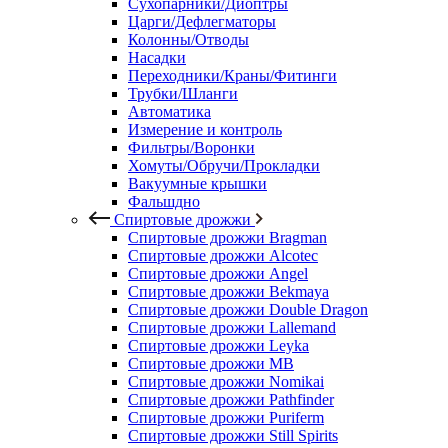
Сухопарники/Диоптры
Царги/Дефлегматоры
Колонны/Отводы
Насадки
Переходники/Краны/Фитинги
Трубки/Шланги
Автоматика
Измерение и контроль
Фильтры/Воронки
Хомуты/Обручи/Прокладки
Вакуумные крышки
Фальшдно
Спиртовые дрожжи
Спиртовые дрожжи Bragman
Спиртовые дрожжи Alcotec
Спиртовые дрожжи Angel
Спиртовые дрожжи Bekmaya
Спиртовые дрожжи Double Dragon
Спиртовые дрожжи Lallemand
Спиртовые дрожжи Leyka
Спиртовые дрожжи MB
Спиртовые дрожжи Nomikai
Спиртовые дрожжи Pathfinder
Спиртовые дрожжи Puriferm
Спиртовые дрожжи Still Spirits