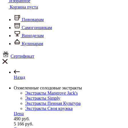
Избранное
Корзина пуста
Пивоварам
Самогонщикам
Виноделам
Кулинарам
Сертификат
Назад
Охмеленные солодовые экстракты
Экстракты Mangrove Jack's
Экстракты Simply
Экстракты Пенная Культура
Экстракты Своя кружка
Цена
490
руб.
5 166
руб.