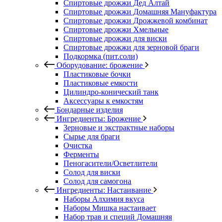
Спиртовые дрожжи Дед Алтай
Спиртовые дрожжи Домашняя Мануфактура
Спиртовые дрожжи Дрожжевой комбинат
Спиртовые дрожжи Хмельные
Спиртовые дрожжи для виски
Спиртовые дрожжи для зерновой браги
Подкормка (пит.соли)
Оборудование: брожение
Пластиковые бочки
Пластиковые емкости
Цилиндро-конический танк
Аксессуары к емкостям
Бондарные изделия
Ингредиенты: Брожение
Зерновые и экстрактные наборы
Сырье для браги
Очистка
Ферменты
Пеногасители/Осветлители
Солод для виски
Солод для самогона
Ингредиенты: Настаивание
Наборы Алхимия вкуса
Наборы Мишка настаивает
Набор трав и специй Домашняя