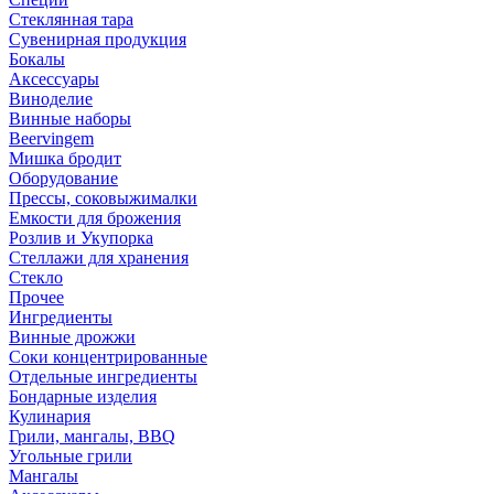
Стеклянная тара
Сувенирная продукция
Бокалы
Аксессуары
Виноделие
Винные наборы
Beervingem
Мишка бродит
Оборудование
Прессы, соковыжималки
Емкости для брожения
Розлив и Укупорка
Стеллажи для хранения
Стекло
Прочее
Ингредиенты
Винные дрожжи
Соки концентрированные
Отдельные ингредиенты
Бондарные изделия
Кулинария
Грили, мангалы, BBQ
Угольные грили
Мангалы