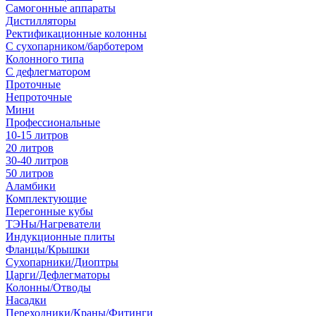
Самогонные аппараты
Дистилляторы
Ректификационные колонны
С сухопарником/барботером
Колонного типа
С дефлегматором
Проточные
Непроточные
Мини
Профессиональные
10-15 литров
20 литров
30-40 литров
50 литров
Аламбики
Комплектующие
Перегонные кубы
ТЭНы/Нагреватели
Индукционные плиты
Фланцы/Крышки
Сухопарники/Диоптры
Царги/Дефлегматоры
Колонны/Отводы
Насадки
Переходники/Краны/Фитинги