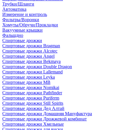
Трубки/Шланги
Автоматика
Измерение и контроль
Фильтры/Воронки
Хомуты/Обручи/Прокладки
Вакуумные крышки
Фальшдно
Спиртовые дрожжи
Спиртовые дрожжи Bragman
Спиртовые дрожжи Alcotec
Спиртовые дрожжи Angel
Спиртовые дрожжи Bekmaya
Спиртовые дрожжи Double Dragon
Спиртовые дрожжи Lallemand
Спиртовые дрожжи Leyka
Спиртовые дрожжи MB
Спиртовые дрожжи Nomikai
Спиртовые дрожжи Pathfinder
Спиртовые дрожжи Puriferm
Спиртовые дрожжи Still Spirits
Спиртовые дрожжи Дед Алтай
Спиртовые дрожжи Домашняя Мануфактура
Спиртовые дрожжи Дрожжевой комбинат
Спиртовые дрожжи Хмельные
Спиртовые дрожжи для виски