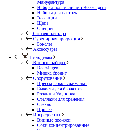
Мануфактура
Наборы трав и специй Beervingem
Наборы для настоек
Эссенции
Щепа
Специи
Стеклянная тара
Сувенирная продукция
Бокалы
Аксессуары
Виноделам
Винные наборы
Beervingem
Мишка бродит
Оборудование
Прессы, соковыжималки
Емкости для брожения
Розлив и Укупорка
Стеллажи для хранения
Стекло
Прочее
Ингредиенты
Винные дрожжи
Соки концентрированные