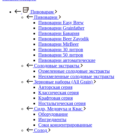
Пивоварам
Пивоварни
Пивоварни Easy Brew
Пивоварни Grainfather
Пивоварни Бавария
Пивоварни Beer Zavodik
Пивоварни MirBeer
Пивоварни 30 литров
Пивоварни 50 литров
Пивоварни автоматические
Солодовые экстракты
Охмеленные солодовые экстракты
Неохмеленные солодовые экстракты
Зерновые наборы (All Grain)
Авторская серия
Классическая серия
Крафтовая серия
Ностальгическая серия
Сидр, Медовуха и Квас
Оборудование
Ингредиенты
Соки концентрированные
Солод