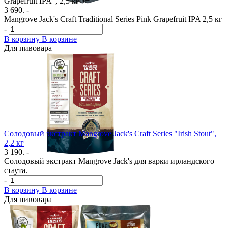
Grapefruit IPA", 2,5 кг
3 690. -
Mangrove Jack's Craft Traditional Series Pink Grapefruit IPA 2,5 кг
-
+
В корзину
В корзине
Для пивовара
Солодовый экстракт Mangrove Jack's Craft Series "Irish Stout",
2,2 кг
3 190. -
Солодовый экстракт Mangrove Jack's для варки ирландского
стаута.
-
+
В корзину
В корзине
Для пивовара