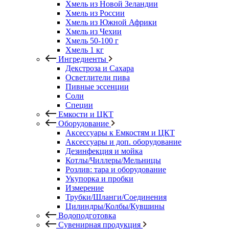
Хмель из Новой Зеландии
Хмель из России
Хмель из Южной Африки
Хмель из Чехии
Хмель 50-100 г
Хмель 1 кг
Ингредиенты
Декстроза и Сахара
Осветлители пива
Пивные эссенции
Соли
Специи
Емкости и ЦКТ
Оборудование
Аксессуары к Емкостям и ЦКТ
Аксессуары и доп. оборудование
Дезинфекция и мойка
Котлы/Чиллеры/Мельницы
Розлив: тара и оборудование
Укупорка и пробки
Измерение
Трубки/Шланги/Соединения
Цилиндры/Колбы/Кувшины
Водоподготовка
Сувенирная продукция