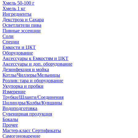
Хмель 50-100 г
Хмель 1 кг
Ингредиенты
Декстроза и Сахара
Осветлители пива
Пивные эссенции
Соли
Специи
Емкости и ЦКТ
Оборудование
Аксессуары к Емкостям и ЦКТ
Аксессуары и доп. оборудование
Дезинфекция и мойка
Котлы/Чиллеры/Мельницы
Розлив: тара и оборудование
Укупорка и пробки
Измерение
Трубки/Шланги/Соединения
Цилиндры/Колбы/Кувшины
Водоподготовка
Сувенирная продукция
Бокалы
Прочее
Мастер-класс Сертификаты
Самогоноварение