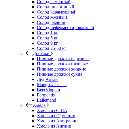
Солод ячменный
Солод пшеничный
Солод карамельный
Солод жженый
Солод ржаной
Солод неферментированный
Солод 1 кг
Солод 5 кг
Солод 9 кг
Солод 25-50 кг
Дрожжи
Пивные дрожжи верховые
Пивные дрожжи низовые
Пивные дрожжи жидкие
Пивные дрожжи сухие
Дед Алтай
Mangrove Jacks
BeerVingem
Fermentis
Lallemand
Хмель
Хмель из США
Хмель из Германии
Хмель из Австралии
Хмель из Англии