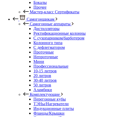
Бокалы
Прочее
Мастер-класс Сертификаты
Самогонщикам
Самогонные аппараты
Дистилляторы
Ректификационные колонны
С сухопарником/барботером
Колонного типа
С дефлегматором
Проточные
Непроточные
Мини
Профессиональные
10-15 литров
20 литров
30-40 литров
50 литров
Аламбики
Комплектующие
Перегонные кубы
ТЭНы/Нагреватели
Индукционные плиты
Фланцы/Крышки