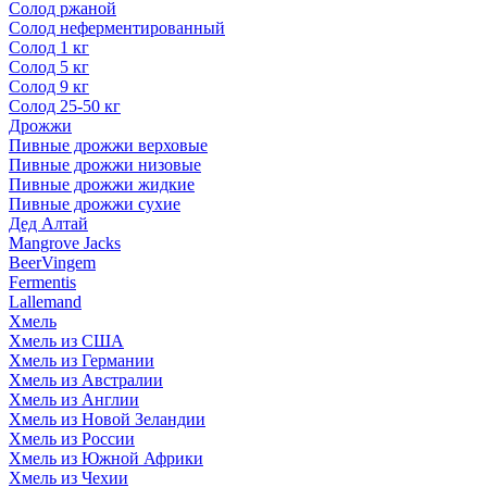
Солод ржаной
Солод неферментированный
Солод 1 кг
Солод 5 кг
Солод 9 кг
Солод 25-50 кг
Дрожжи
Пивные дрожжи верховые
Пивные дрожжи низовые
Пивные дрожжи жидкие
Пивные дрожжи сухие
Дед Алтай
Mangrove Jacks
BeerVingem
Fermentis
Lallemand
Хмель
Хмель из США
Хмель из Германии
Хмель из Австралии
Хмель из Англии
Хмель из Новой Зеландии
Хмель из России
Хмель из Южной Африки
Хмель из Чехии