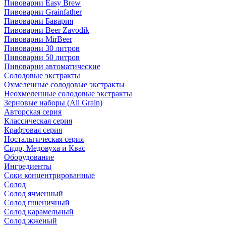
Пивоварни Easy Brew
Пивоварни Grainfather
Пивоварни Бавария
Пивоварни Beer Zavodik
Пивоварни MirBeer
Пивоварни 30 литров
Пивоварни 50 литров
Пивоварни автоматические
Солодовые экстракты
Охмеленные солодовые экстракты
Неохмеленные солодовые экстракты
Зерновые наборы (All Grain)
Авторская серия
Классическая серия
Крафтовая серия
Ностальгическая серия
Сидр, Медовуха и Квас
Оборудование
Ингредиенты
Соки концентрированные
Солод
Солод ячменный
Солод пшеничный
Солод карамельный
Солод жженый