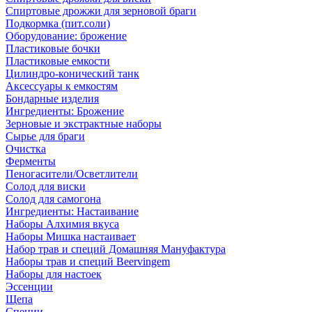
Спиртовые дрожжи для зерновой браги
Подкормка (пит.соли)
Оборудование: брожение
Пластиковые бочки
Пластиковые емкости
Цилиндро-конический танк
Аксессуары к емкостям
Бондарные изделия
Ингредиенты: Брожение
Зерновые и экстрактные наборы
Сырье для браги
Очистка
Ферменты
Пеногасители/Осветлители
Солод для виски
Солод для самогона
Ингредиенты: Настаивание
Наборы Алхимия вкуса
Наборы Мишка настаивает
Набор трав и специй Домашняя Мануфактура
Наборы трав и специй Beervingem
Наборы для настоек
Эссенции
Щепа
Специи