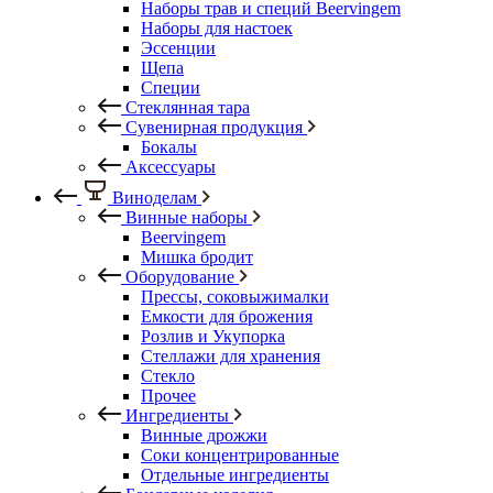
Наборы трав и специй Beervingem
Наборы для настоек
Эссенции
Щепа
Специи
Стеклянная тара
Сувенирная продукция
Бокалы
Аксессуары
Виноделам
Винные наборы
Beervingem
Мишка бродит
Оборудование
Прессы, соковыжималки
Емкости для брожения
Розлив и Укупорка
Стеллажи для хранения
Стекло
Прочее
Ингредиенты
Винные дрожжи
Соки концентрированные
Отдельные ингредиенты