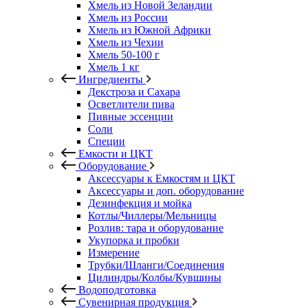
Хмель из Новой Зеландии
Хмель из России
Хмель из Южной Африки
Хмель из Чехии
Хмель 50-100 г
Хмель 1 кг
Ингредиенты
Декстроза и Сахара
Осветлители пива
Пивные эссенции
Соли
Специи
Емкости и ЦКТ
Оборудование
Аксессуары к Емкостям и ЦКТ
Аксессуары и доп. оборудование
Дезинфекция и мойка
Котлы/Чиллеры/Мельницы
Розлив: тара и оборудование
Укупорка и пробки
Измерение
Трубки/Шланги/Соединения
Цилиндры/Колбы/Кувшины
Водоподготовка
Сувенирная продукция