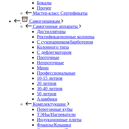
Бокалы
Прочее
Мастер-класс Сертификаты
Самогонщикам
Самогонные аппараты
Дистилляторы
Ректификационные колонны
С сухопарником/барботером
Колонного типа
С дефлегматором
Проточные
Непроточные
Мини
Профессиональные
10-15 литров
20 литров
30-40 литров
50 литров
Аламбики
Комплектующие
Перегонные кубы
ТЭНы/Нагреватели
Индукционные плиты
Фланцы/Крышки