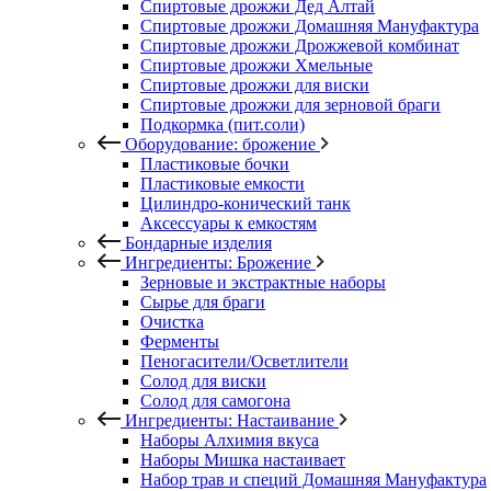
Спиртовые дрожжи Дед Алтай
Спиртовые дрожжи Домашняя Мануфактура
Спиртовые дрожжи Дрожжевой комбинат
Спиртовые дрожжи Хмельные
Спиртовые дрожжи для виски
Спиртовые дрожжи для зерновой браги
Подкормка (пит.соли)
Оборудование: брожение
Пластиковые бочки
Пластиковые емкости
Цилиндро-конический танк
Аксессуары к емкостям
Бондарные изделия
Ингредиенты: Брожение
Зерновые и экстрактные наборы
Сырье для браги
Очистка
Ферменты
Пеногасители/Осветлители
Солод для виски
Солод для самогона
Ингредиенты: Настаивание
Наборы Алхимия вкуса
Наборы Мишка настаивает
Набор трав и специй Домашняя Мануфактура