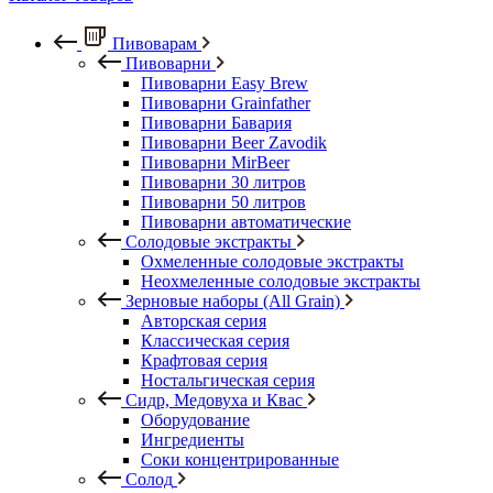
Пивоварам
Пивоварни
Пивоварни Easy Brew
Пивоварни Grainfather
Пивоварни Бавария
Пивоварни Beer Zavodik
Пивоварни MirBeer
Пивоварни 30 литров
Пивоварни 50 литров
Пивоварни автоматические
Солодовые экстракты
Охмеленные солодовые экстракты
Неохмеленные солодовые экстракты
Зерновые наборы (All Grain)
Авторская серия
Классическая серия
Крафтовая серия
Ностальгическая серия
Сидр, Медовуха и Квас
Оборудование
Ингредиенты
Соки концентрированные
Солод