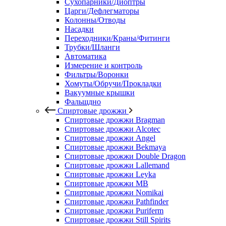
Сухопарники/Диоптры
Царги/Дефлегматоры
Колонны/Отводы
Насадки
Переходники/Краны/Фитинги
Трубки/Шланги
Автоматика
Измерение и контроль
Фильтры/Воронки
Хомуты/Обручи/Прокладки
Вакуумные крышки
Фальшдно
Спиртовые дрожжи
Спиртовые дрожжи Bragman
Спиртовые дрожжи Alcotec
Спиртовые дрожжи Angel
Спиртовые дрожжи Bekmaya
Спиртовые дрожжи Double Dragon
Спиртовые дрожжи Lallemand
Спиртовые дрожжи Leyka
Спиртовые дрожжи MB
Спиртовые дрожжи Nomikai
Спиртовые дрожжи Pathfinder
Спиртовые дрожжи Puriferm
Спиртовые дрожжи Still Spirits