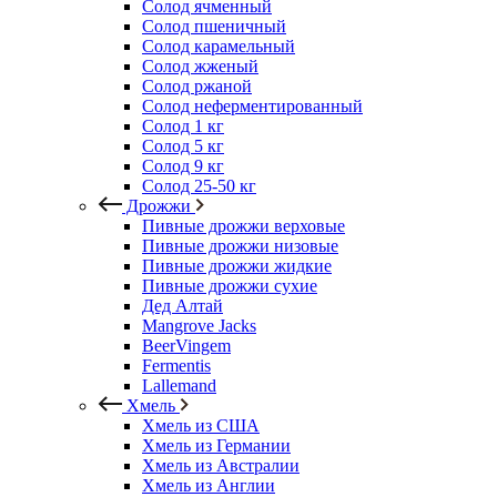
Солод ячменный
Солод пшеничный
Солод карамельный
Солод жженый
Солод ржаной
Солод неферментированный
Солод 1 кг
Солод 5 кг
Солод 9 кг
Солод 25-50 кг
Дрожжи
Пивные дрожжи верховые
Пивные дрожжи низовые
Пивные дрожжи жидкие
Пивные дрожжи сухие
Дед Алтай
Mangrove Jacks
BeerVingem
Fermentis
Lallemand
Хмель
Хмель из США
Хмель из Германии
Хмель из Австралии
Хмель из Англии