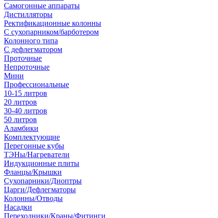
Самогонные аппараты
Дистилляторы
Ректификационные колонны
С сухопарником/барботером
Колонного типа
С дефлегматором
Проточные
Непроточные
Мини
Профессиональные
10-15 литров
20 литров
30-40 литров
50 литров
Аламбики
Комплектующие
Перегонные кубы
ТЭНы/Нагреватели
Индукционные плиты
Фланцы/Крышки
Сухопарники/Диоптры
Царги/Дефлегматоры
Колонны/Отводы
Насадки
Переходники/Краны/Фитинги