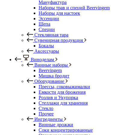
Мануфактура
Наборы трав и специй Beervingem
Наборы для настоек
Эссенции
Щепа
Специи
Стеклянная тара
Сувенирная продукция
Бокалы
Аксессуары
Виноделам
Винные наборы
Beervingem
Мишка бродит
Оборудование
Прессы, соковыжималки
Емкости для брожения
Розлив и Укупорка
Стеллажи для хранения
Стекло
Прочее
Ингредиенты
Винные дрожжи
Соки концентрированные