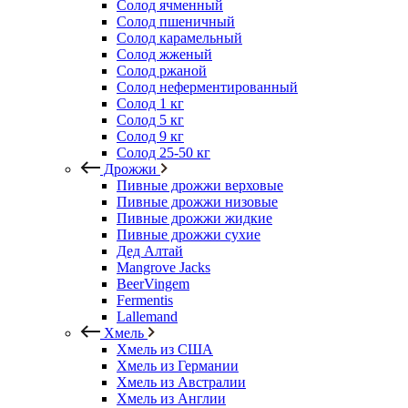
Солод ячменный
Солод пшеничный
Солод карамельный
Солод жженый
Солод ржаной
Солод неферментированный
Солод 1 кг
Солод 5 кг
Солод 9 кг
Солод 25-50 кг
Дрожжи
Пивные дрожжи верховые
Пивные дрожжи низовые
Пивные дрожжи жидкие
Пивные дрожжи сухие
Дед Алтай
Mangrove Jacks
BeerVingem
Fermentis
Lallemand
Хмель
Хмель из США
Хмель из Германии
Хмель из Австралии
Хмель из Англии