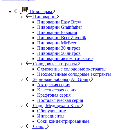
Пивоварам
Пивоварни
Пивоварни Easy Brew
Пивоварни Grainfather
Пивоварни Бавария
Пивоварни Beer Zavodik
Пивоварни MirBeer
Пивоварни 30 литров
Пивоварни 50 литров
Пивоварни автоматические
Солодовые экстракты
Охмеленные солодовые экстракты
Неохмеленные солодовые экстракты
Зерновые наборы (All Grain)
Авторская серия
Классическая серия
Крафтовая серия
Ностальгическая серия
Сидр, Медовуха и Квас
Оборудование
Ингредиенты
Соки концентрированные
Солод