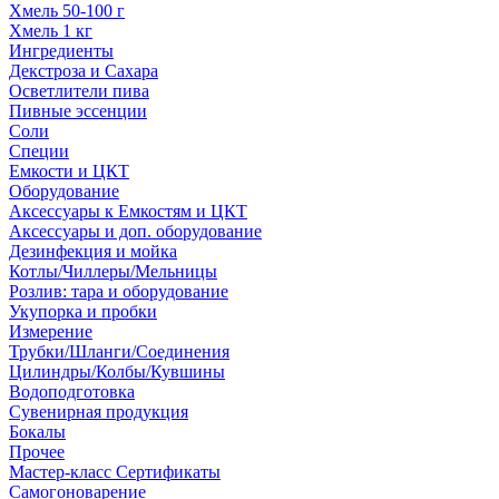
Хмель 50-100 г
Хмель 1 кг
Ингредиенты
Декстроза и Сахара
Осветлители пива
Пивные эссенции
Соли
Специи
Емкости и ЦКТ
Оборудование
Аксессуары к Емкостям и ЦКТ
Аксессуары и доп. оборудование
Дезинфекция и мойка
Котлы/Чиллеры/Мельницы
Розлив: тара и оборудование
Укупорка и пробки
Измерение
Трубки/Шланги/Соединения
Цилиндры/Колбы/Кувшины
Водоподготовка
Сувенирная продукция
Бокалы
Прочее
Мастер-класс Сертификаты
Самогоноварение