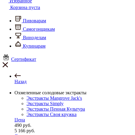
Избранное
Корзина пуста
Пивоварам
Самогонщикам
Виноделам
Кулинарам
Сертификат
Назад
Охмеленные солодовые экстракты
Экстракты Mangrove Jack's
Экстракты Simply
Экстракты Пенная Культура
Экстракты Своя кружка
Цена
490
руб.
5 166
руб.