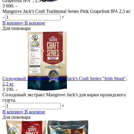
Grapefruit IPA", 2,5 кг
3 690. -
Mangrove Jack's Craft Traditional Series Pink Grapefruit IPA 2,5 кг
-
+
В корзину
В корзине
Для пивовара
Солодовый экстракт Mangrove Jack's Craft Series "Irish Stout",
2,2 кг
3 190. -
Солодовый экстракт Mangrove Jack's для варки ирландского
стаута.
-
+
В корзину
В корзине
Для пивовара