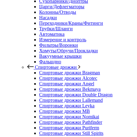
Сухопарники/Диоптры
Царги/Дефлегматоры
Колонны/Отводы
Насадки
Переходники/Краны/Фитинги
Трубки/Шланги
Автоматика
Измерение и контроль
Фильтры/Воронки
Хомуты/Обручи/Прокладки
Вакуумные крышки
Фальшдно
Спиртовые дрожжи
Спиртовые дрожжи Bragman
Спиртовые дрожжи Alcotec
Спиртовые дрожжи Angel
Спиртовые дрожжи Bekmaya
Спиртовые дрожжи Double Dragon
Спиртовые дрожжи Lallemand
Спиртовые дрожжи Leyka
Спиртовые дрожжи MB
Спиртовые дрожжи Nomikai
Спиртовые дрожжи Pathfinder
Спиртовые дрожжи Puriferm
Спиртовые дрожжи Still Spirits