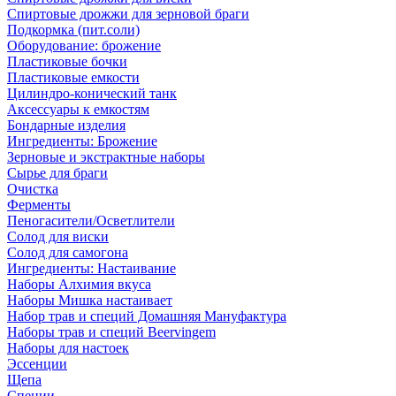
Спиртовые дрожжи для зерновой браги
Подкормка (пит.соли)
Оборудование: брожение
Пластиковые бочки
Пластиковые емкости
Цилиндро-конический танк
Аксессуары к емкостям
Бондарные изделия
Ингредиенты: Брожение
Зерновые и экстрактные наборы
Сырье для браги
Очистка
Ферменты
Пеногасители/Осветлители
Солод для виски
Солод для самогона
Ингредиенты: Настаивание
Наборы Алхимия вкуса
Наборы Мишка настаивает
Набор трав и специй Домашняя Мануфактура
Наборы трав и специй Beervingem
Наборы для настоек
Эссенции
Щепа
Специи