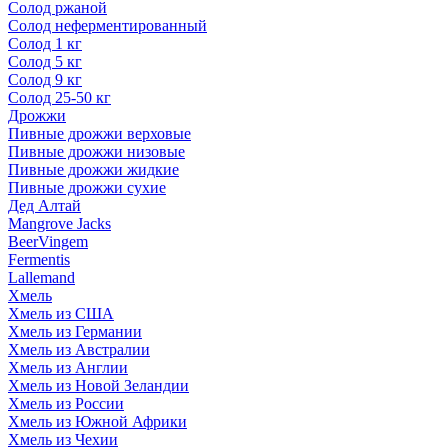
Солод ржаной
Солод неферментированный
Солод 1 кг
Солод 5 кг
Солод 9 кг
Солод 25-50 кг
Дрожжи
Пивные дрожжи верховые
Пивные дрожжи низовые
Пивные дрожжи жидкие
Пивные дрожжи сухие
Дед Алтай
Mangrove Jacks
BeerVingem
Fermentis
Lallemand
Хмель
Хмель из США
Хмель из Германии
Хмель из Австралии
Хмель из Англии
Хмель из Новой Зеландии
Хмель из России
Хмель из Южной Африки
Хмель из Чехии