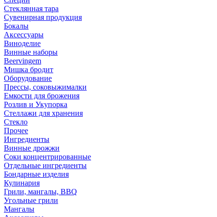
Стеклянная тара
Сувенирная продукция
Бокалы
Аксессуары
Виноделие
Винные наборы
Beervingem
Мишка бродит
Оборудование
Прессы, соковыжималки
Емкости для брожения
Розлив и Укупорка
Стеллажи для хранения
Стекло
Прочее
Ингредиенты
Винные дрожжи
Соки концентрированные
Отдельные ингредиенты
Бондарные изделия
Кулинария
Грили, мангалы, BBQ
Угольные грили
Мангалы