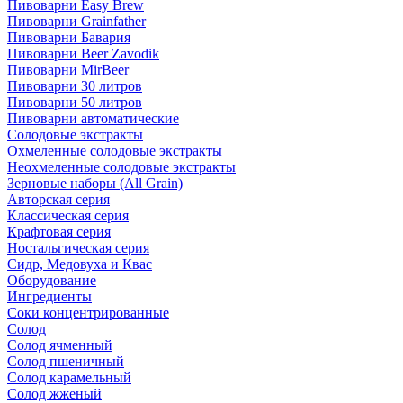
Пивоварни Easy Brew
Пивоварни Grainfather
Пивоварни Бавария
Пивоварни Beer Zavodik
Пивоварни MirBeer
Пивоварни 30 литров
Пивоварни 50 литров
Пивоварни автоматические
Солодовые экстракты
Охмеленные солодовые экстракты
Неохмеленные солодовые экстракты
Зерновые наборы (All Grain)
Авторская серия
Классическая серия
Крафтовая серия
Ностальгическая серия
Сидр, Медовуха и Квас
Оборудование
Ингредиенты
Соки концентрированные
Солод
Солод ячменный
Солод пшеничный
Солод карамельный
Солод жженый