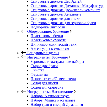
Спиртовые дрожжи Дед Алтай
Спиртовые дрожжи Домашняя Мануфактура
Спиртовые дрожжи Дрожжевой комбинат
Спиртовые дрожжи Хмельные
Спиртовые дрожжи для виски
Спиртовые дрожжи для зерновой браги
Подкормка (пит.соли)
Оборудование: брожение
Пластиковые бочки
Пластиковые емкости
Цилиндро-конический танк
Аксессуары к емкостям
Бондарные изделия
Ингредиенты: Брожение
Зерновые и экстрактные наборы
Сырье для браги
Очистка
Ферменты
Пеногасители/Осветлители
Солод для виски
Солод для самогона
Ингредиенты: Настаивание
Наборы Алхимия вкуса
Наборы Мишка настаивает
Набор трав и специй Домашняя