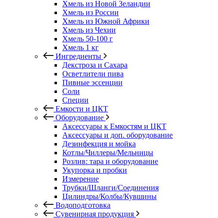
Хмель из Новой Зеландии
Хмель из России
Хмель из Южной Африки
Хмель из Чехии
Хмель 50-100 г
Хмель 1 кг
Ингредиенты
Декстроза и Сахара
Осветлители пива
Пивные эссенции
Соли
Специи
Емкости и ЦКТ
Оборудование
Аксессуары к Емкостям и ЦКТ
Аксессуары и доп. оборудование
Дезинфекция и мойка
Котлы/Чиллеры/Мельницы
Розлив: тара и оборудование
Укупорка и пробки
Измерение
Трубки/Шланги/Соединения
Цилиндры/Колбы/Кувшины
Водоподготовка
Сувенирная продукция