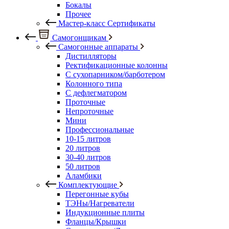
Бокалы
Прочее
Мастер-класс Сертификаты
Самогонщикам
Самогонные аппараты
Дистилляторы
Ректификационные колонны
С сухопарником/барботером
Колонного типа
С дефлегматором
Проточные
Непроточные
Мини
Профессиональные
10-15 литров
20 литров
30-40 литров
50 литров
Аламбики
Комплектующие
Перегонные кубы
ТЭНы/Нагреватели
Индукционные плиты
Фланцы/Крышки