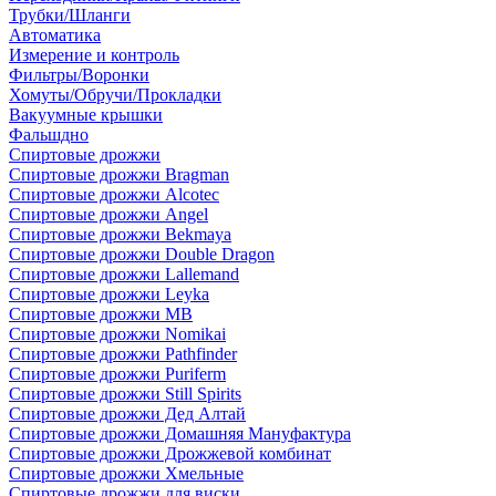
Трубки/Шланги
Автоматика
Измерение и контроль
Фильтры/Воронки
Хомуты/Обручи/Прокладки
Вакуумные крышки
Фальшдно
Спиртовые дрожжи
Спиртовые дрожжи Bragman
Спиртовые дрожжи Alcotec
Спиртовые дрожжи Angel
Спиртовые дрожжи Bekmaya
Спиртовые дрожжи Double Dragon
Спиртовые дрожжи Lallemand
Спиртовые дрожжи Leyka
Спиртовые дрожжи MB
Спиртовые дрожжи Nomikai
Спиртовые дрожжи Pathfinder
Спиртовые дрожжи Puriferm
Спиртовые дрожжи Still Spirits
Спиртовые дрожжи Дед Алтай
Спиртовые дрожжи Домашняя Мануфактура
Спиртовые дрожжи Дрожжевой комбинат
Спиртовые дрожжи Хмельные
Спиртовые дрожжи для виски