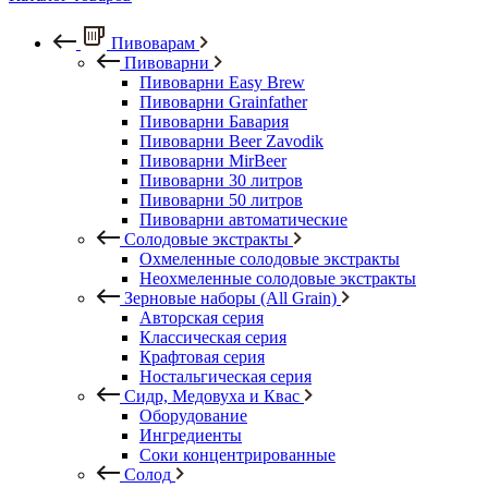
Пивоварам
Пивоварни
Пивоварни Easy Brew
Пивоварни Grainfather
Пивоварни Бавария
Пивоварни Beer Zavodik
Пивоварни MirBeer
Пивоварни 30 литров
Пивоварни 50 литров
Пивоварни автоматические
Солодовые экстракты
Охмеленные солодовые экстракты
Неохмеленные солодовые экстракты
Зерновые наборы (All Grain)
Авторская серия
Классическая серия
Крафтовая серия
Ностальгическая серия
Сидр, Медовуха и Квас
Оборудование
Ингредиенты
Соки концентрированные
Солод