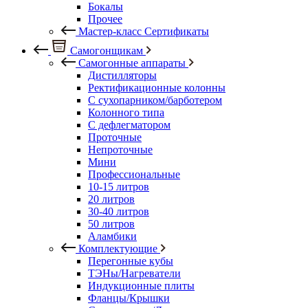
Бокалы
Прочее
Мастер-класс Сертификаты
Самогонщикам
Самогонные аппараты
Дистилляторы
Ректификационные колонны
С сухопарником/барботером
Колонного типа
С дефлегматором
Проточные
Непроточные
Мини
Профессиональные
10-15 литров
20 литров
30-40 литров
50 литров
Аламбики
Комплектующие
Перегонные кубы
ТЭНы/Нагреватели
Индукционные плиты
Фланцы/Крышки