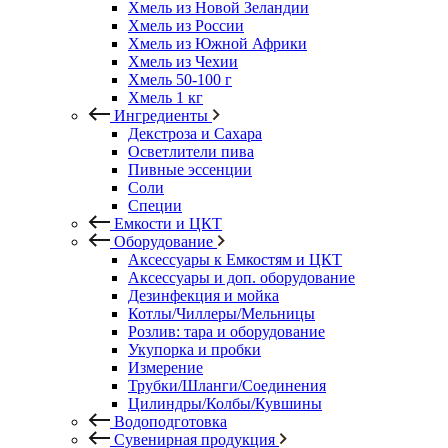
Хмель из Новой Зеландии
Хмель из России
Хмель из Южной Африки
Хмель из Чехии
Хмель 50-100 г
Хмель 1 кг
Ингредиенты
Декстроза и Сахара
Осветлители пива
Пивные эссенции
Соли
Специи
Емкости и ЦКТ
Оборудование
Аксессуары к Емкостям и ЦКТ
Аксессуары и доп. оборудование
Дезинфекция и мойка
Котлы/Чиллеры/Мельницы
Розлив: тара и оборудование
Укупорка и пробки
Измерение
Трубки/Шланги/Соединения
Цилиндры/Колбы/Кувшины
Водоподготовка
Сувенирная продукция