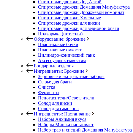
Спиртовые дрожжи Дед Алтай
Спиртовые дрожжи Домашняя Мануфактура
Спиртовые дрожжи Дрожжевой комбинат
Спиртовые дрожжи Хмельные
Спиртовые дрожжи для виски
Спиртовые дрожжи для зерновой браги
Подкормка (пит.соли)
Оборудование: брожение
Пластиковые бочки
Пластиковые емкости
Цилиндро-конический танк
Аксессуары к емкостям
Бондарные изделия
Ингредиенты: Брожение
Зерновые и экстрактные наборы
Сырье для браги
Очистка
Ферменты
Пеногасители/Осветлители
Солод для виски
Солод для самогона
Ингредиенты: Настаивание
Наборы Алхимия вкуса
Наборы Мишка настаивает
Набор трав и специй Домашняя Мануфактура