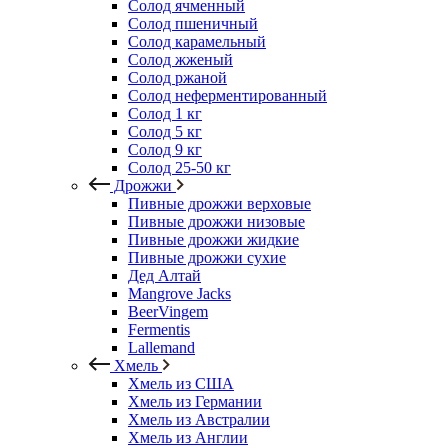
Солод ячменный
Солод пшеничный
Солод карамельный
Солод жженый
Солод ржаной
Солод неферментированный
Солод 1 кг
Солод 5 кг
Солод 9 кг
Солод 25-50 кг
Дрожжи
Пивные дрожжи верховые
Пивные дрожжи низовые
Пивные дрожжи жидкие
Пивные дрожжи сухие
Дед Алтай
Mangrove Jacks
BeerVingem
Fermentis
Lallemand
Хмель
Хмель из США
Хмель из Германии
Хмель из Австралии
Хмель из Англии