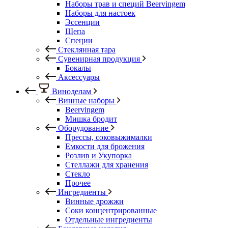
Наборы трав и специй Beervingem
Наборы для настоек
Эссенции
Щепа
Специи
Стеклянная тара
Сувенирная продукция
Бокалы
Аксессуары
Виноделам
Винные наборы
Beervingem
Мишка бродит
Оборудование
Прессы, соковыжималки
Емкости для брожения
Розлив и Укупорка
Стеллажи для хранения
Стекло
Прочее
Ингредиенты
Винные дрожжи
Соки концентрированные
Отдельные ингредиенты