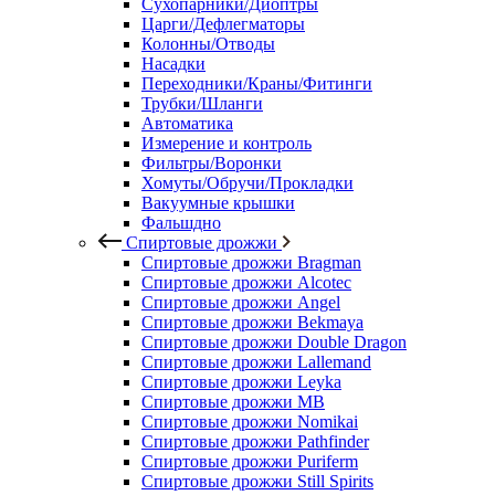
Сухопарники/Диоптры
Царги/Дефлегматоры
Колонны/Отводы
Насадки
Переходники/Краны/Фитинги
Трубки/Шланги
Автоматика
Измерение и контроль
Фильтры/Воронки
Хомуты/Обручи/Прокладки
Вакуумные крышки
Фальшдно
Спиртовые дрожжи
Спиртовые дрожжи Bragman
Спиртовые дрожжи Alcotec
Спиртовые дрожжи Angel
Спиртовые дрожжи Bekmaya
Спиртовые дрожжи Double Dragon
Спиртовые дрожжи Lallemand
Спиртовые дрожжи Leyka
Спиртовые дрожжи MB
Спиртовые дрожжи Nomikai
Спиртовые дрожжи Pathfinder
Спиртовые дрожжи Puriferm
Спиртовые дрожжи Still Spirits