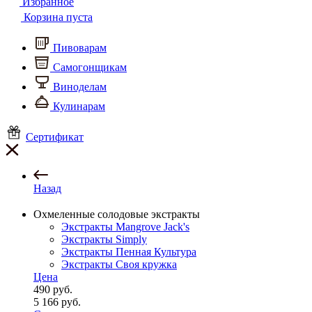
Избранное
Корзина пуста
Пивоварам
Самогонщикам
Виноделам
Кулинарам
Сертификат
Назад
Охмеленные солодовые экстракты
Экстракты Mangrove Jack's
Экстракты Simply
Экстракты Пенная Культура
Экстракты Своя кружка
Цена
490
руб.
5 166
руб.