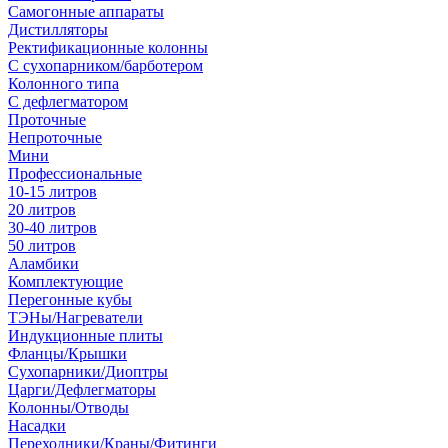
Самогонные аппараты
Дистилляторы
Ректификационные колонны
С сухопарником/барботером
Колонного типа
С дефлегматором
Проточные
Непроточные
Мини
Профессиональные
10-15 литров
20 литров
30-40 литров
50 литров
Аламбики
Комплектующие
Перегонные кубы
ТЭНы/Нагреватели
Индукционные плиты
Фланцы/Крышки
Сухопарники/Диоптры
Царги/Дефлегматоры
Колонны/Отводы
Насадки
Переходники/Краны/Фитинги