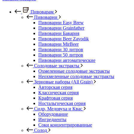
Пивоварам
Пивоварни
Пивоварни Easy Brew
Пивоварни Grainfather
Пивоварни Бавария
Пивоварни Beer Zavodik
Пивоварни MirBeer
Пивоварни 30 литров
Пивоварни 50 литров
Пивоварни автоматические
Солодовые экстракты
Охмеленные солодовые экстракты
Неохмеленные солодовые экстракты
Зерновые наборы (All Grain)
Авторская серия
Классическая серия
Крафтовая серия
Ностальгическая серия
Сидр, Медовуха и Квас
Оборудование
Ингредиенты
Соки концентрированные
Солод