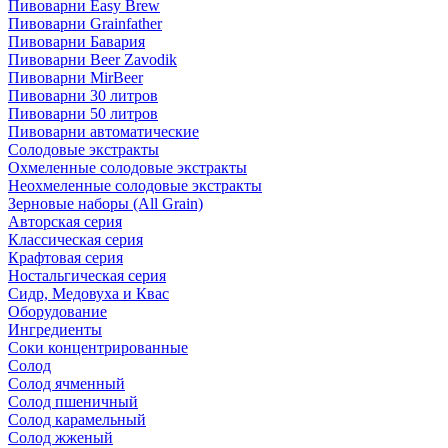
Пивоварни Easy Brew
Пивоварни Grainfather
Пивоварни Бавария
Пивоварни Beer Zavodik
Пивоварни MirBeer
Пивоварни 30 литров
Пивоварни 50 литров
Пивоварни автоматические
Солодовые экстракты
Охмеленные солодовые экстракты
Неохмеленные солодовые экстракты
Зерновые наборы (All Grain)
Авторская серия
Классическая серия
Крафтовая серия
Ностальгическая серия
Сидр, Медовуха и Квас
Оборудование
Ингредиенты
Соки концентрированные
Солод
Солод ячменный
Солод пшеничный
Солод карамельный
Солод жженый