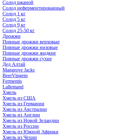
Солод ржаной
Солод неферментированный
Солод 1 кг
Солод 5 кг
Солод 9 кг
Солод 25-50 кг
Дрожжи
Пивные дрожжи верховые
Пивные дрожжи низовые
Пивные дрожжи жидкие
Пивные дрожжи сухие
Дед Алтай
Mangrove Jacks
BeerVingem
Fermentis
Lallemand
Хмель
Хмель из США
Хмель из Германии
Хмель из Австралии
Хмель из Англии
Хмель из Новой Зеландии
Хмель из России
Хмель из Южной Африки
Хмель из Чехии