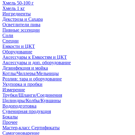
Хмель 50-100 г
Хмель 1 кг
Ингредиенты
Декстроза и Сахара
Осветлители пива
Пивные эссенции
Соли
Специи
Емкости и ЦКТ
Оборудование
Аксессуары к Емкостям и ЦКТ
Аксессуары и доп. оборудование
Дезинфекция и мойка
Котлы/Чиллеры/Мельницы
Розлив: тара и оборудование
Укупорка и пробки
Измерение
Трубки/Шланги/Соединения
Цилиндры/Колбы/Кувшины
Водоподготовка
Сувенирная продукция
Бокалы
Прочее
Мастер-класс Сертификаты
Самогоноварение