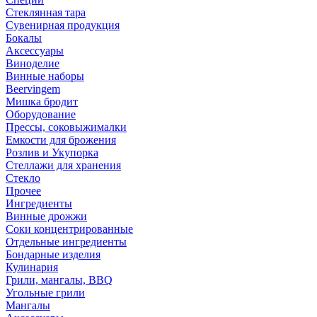
Стеклянная тара
Сувенирная продукция
Бокалы
Аксессуары
Виноделие
Винные наборы
Beervingem
Мишка бродит
Оборудование
Прессы, соковыжималки
Емкости для брожения
Розлив и Укупорка
Стеллажи для хранения
Стекло
Прочее
Ингредиенты
Винные дрожжи
Соки концентрированные
Отдельные ингредиенты
Бондарные изделия
Кулинария
Грили, мангалы, BBQ
Угольные грили
Мангалы