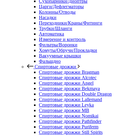
Сухопарники/Диоптры
Царги/Дефлегматоры
Колонны/Отводы
Насадки
Переходники/Краны/Фитинги
Трубки/Шланги
Автоматика
Измерение и контроль
Фильтры/Воронки
Хомуты/Обручи/Прокладки
Вакуумные крышки
Фальшдно
Спиртовые дрожжи
Спиртовые дрожжи Bragman
Спиртовые дрожжи Alcotec
Спиртовые дрожжи Angel
Спиртовые дрожжи Bekmaya
Спиртовые дрожжи Double Dragon
Спиртовые дрожжи Lallemand
Спиртовые дрожжи Leyka
Спиртовые дрожжи MB
Спиртовые дрожжи Nomikai
Спиртовые дрожжи Pathfinder
Спиртовые дрожжи Puriferm
Спиртовые дрожжи Still Spirits