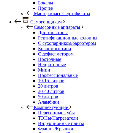
Бокалы
Прочее
Мастер-класс Сертификаты
Самогонщикам
Самогонные аппараты
Дистилляторы
Ректификационные колонны
С сухопарником/барботером
Колонного типа
С дефлегматором
Проточные
Непроточные
Мини
Профессиональные
10-15 литров
20 литров
30-40 литров
50 литров
Аламбики
Комплектующие
Перегонные кубы
ТЭНы/Нагреватели
Индукционные плиты
Фланцы/Крышки