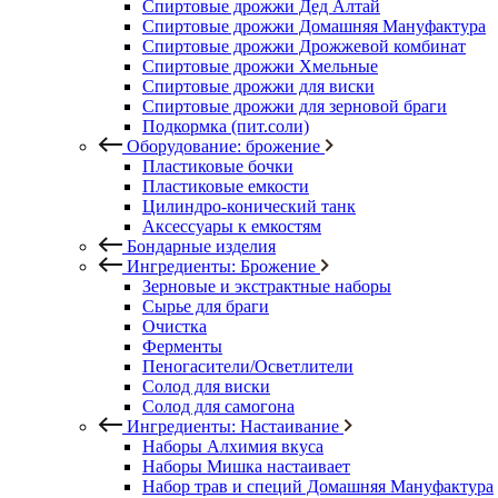
Спиртовые дрожжи Дед Алтай
Спиртовые дрожжи Домашняя Мануфактура
Спиртовые дрожжи Дрожжевой комбинат
Спиртовые дрожжи Хмельные
Спиртовые дрожжи для виски
Спиртовые дрожжи для зерновой браги
Подкормка (пит.соли)
Оборудование: брожение
Пластиковые бочки
Пластиковые емкости
Цилиндро-конический танк
Аксессуары к емкостям
Бондарные изделия
Ингредиенты: Брожение
Зерновые и экстрактные наборы
Сырье для браги
Очистка
Ферменты
Пеногасители/Осветлители
Солод для виски
Солод для самогона
Ингредиенты: Настаивание
Наборы Алхимия вкуса
Наборы Мишка настаивает
Набор трав и специй Домашняя Мануфактура