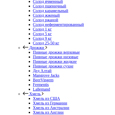
Солод ячменный
Солод пшеничный
Солод карамельный
Солод жженый
Солод ржаной
Солод неферментированный
Солод 1 кг
Солод 5 кг
Солод 9 кг
Солод 25-50 кг
Дрожжи
Пивные дрожжи верховые
Пивные дрожжи низовые
Пивные дрожжи жидкие
Пивные дрожжи сухие
Дед Алтай
Mangrove Jacks
BeerVingem
Fermentis
Lallemand
Хмель
Хмель из США
Хмель из Германии
Хмель из Австралии
Хмель из Англии