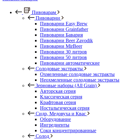
Пивоварам
Пивоварни
Пивоварни Easy Brew
Пивоварни Grainfather
Пивоварни Бавария
Пивоварни Beer Zavodik
Пивоварни MirBeer
Пивоварни 30 литров
Пивоварни 50 литров
Пивоварни автоматические
Солодовые экстракты
Охмеленные солодовые экстракты
Неохмеленные солодовые экстракты
Зерновые наборы (All Grain)
Авторская серия
Классическая серия
Крафтовая серия
Ностальгическая серия
Сидр, Медовуха и Квас
Оборудование
Ингредиенты
Соки концентрированные
Солод