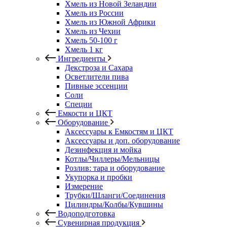
Хмель из Новой Зеландии
Хмель из России
Хмель из Южной Африки
Хмель из Чехии
Хмель 50-100 г
Хмель 1 кг
Ингредиенты
Декстроза и Сахара
Осветлители пива
Пивные эссенции
Соли
Специи
Емкости и ЦКТ
Оборудование
Аксессуары к Емкостям и ЦКТ
Аксессуары и доп. оборудование
Дезинфекция и мойка
Котлы/Чиллеры/Мельницы
Розлив: тара и оборудование
Укупорка и пробки
Измерение
Трубки/Шланги/Соединения
Цилиндры/Колбы/Кувшины
Водоподготовка
Сувенирная продукция