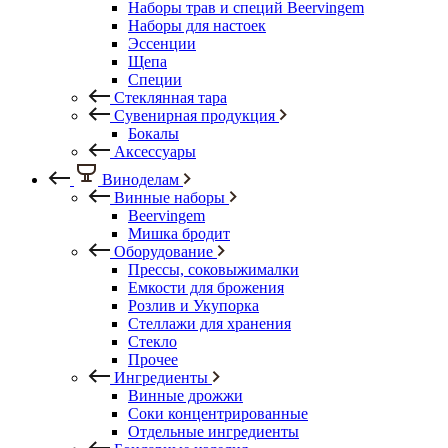
Наборы трав и специй Beervingem
Наборы для настоек
Эссенции
Щепа
Специи
Стеклянная тара
Сувенирная продукция
Бокалы
Аксессуары
Виноделам
Винные наборы
Beervingem
Мишка бродит
Оборудование
Прессы, соковыжималки
Емкости для брожения
Розлив и Укупорка
Стеллажи для хранения
Стекло
Прочее
Ингредиенты
Винные дрожжи
Соки концентрированные
Отдельные ингредиенты