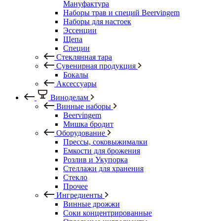
Мануфактура
Наборы трав и специй Beervingem
Наборы для настоек
Эссенции
Щепа
Специи
Стеклянная тара
Сувенирная продукция
Бокалы
Аксессуары
Виноделам
Винные наборы
Beervingem
Мишка бродит
Оборудование
Прессы, соковыжималки
Емкости для брожения
Розлив и Укупорка
Стеллажи для хранения
Стекло
Прочее
Ингредиенты
Винные дрожжи
Соки концентрированные