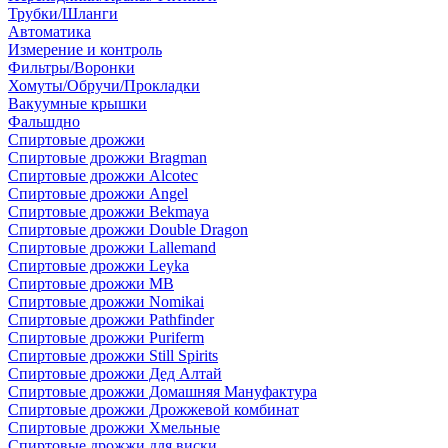
Трубки/Шланги
Автоматика
Измерение и контроль
Фильтры/Воронки
Хомуты/Обручи/Прокладки
Вакуумные крышки
Фальшдно
Спиртовые дрожжи
Спиртовые дрожжи Bragman
Спиртовые дрожжи Alcotec
Спиртовые дрожжи Angel
Спиртовые дрожжи Bekmaya
Спиртовые дрожжи Double Dragon
Спиртовые дрожжи Lallemand
Спиртовые дрожжи Leyka
Спиртовые дрожжи MB
Спиртовые дрожжи Nomikai
Спиртовые дрожжи Pathfinder
Спиртовые дрожжи Puriferm
Спиртовые дрожжи Still Spirits
Спиртовые дрожжи Дед Алтай
Спиртовые дрожжи Домашняя Мануфактура
Спиртовые дрожжи Дрожжевой комбинат
Спиртовые дрожжи Хмельные
Спиртовые дрожжи для виски