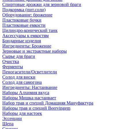
Спиртовые дрожжи для зерновой браги
Подкормка (пит.соли)
Оборудование: брожение
Пластиковые бочки
Пластиковые емкости
Цилиндро-конический танк
Аксессуары к емкостям
Бондарные изделия
Ингредиенты: Брожение
Зерновые и экстрактные наборы
Сырье для браги
Очистка
Ферменты
Пеногасители/Осветлители
Солод для виски
Солод для самогона
Ингредиенты: Настаивание
Наборы Алхимия вкуса
Наборы Мишка настаивает
Набор трав и специй Домашняя Мануфактура
Наборы трав и специй Beervingem
Наборы для настоек
Эссенции
Щепа
Специи