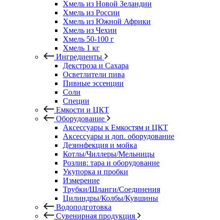
Хмель из Новой Зеландии
Хмель из России
Хмель из Южной Африки
Хмель из Чехии
Хмель 50-100 г
Хмель 1 кг
Ингредиенты
Декстроза и Сахара
Осветлители пива
Пивные эссенции
Соли
Специи
Емкости и ЦКТ
Оборудование
Аксессуары к Емкостям и ЦКТ
Аксессуары и доп. оборудование
Дезинфекция и мойка
Котлы/Чиллеры/Мельницы
Розлив: тара и оборудование
Укупорка и пробки
Измерение
Трубки/Шланги/Соединения
Цилиндры/Колбы/Кувшины
Водоподготовка
Сувенирная продукция