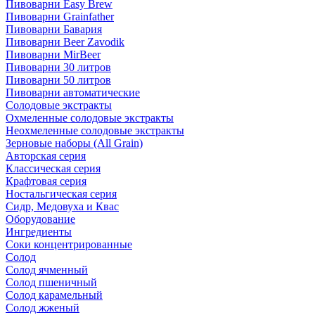
Пивоварни Easy Brew
Пивоварни Grainfather
Пивоварни Бавария
Пивоварни Beer Zavodik
Пивоварни MirBeer
Пивоварни 30 литров
Пивоварни 50 литров
Пивоварни автоматические
Солодовые экстракты
Охмеленные солодовые экстракты
Неохмеленные солодовые экстракты
Зерновые наборы (All Grain)
Авторская серия
Классическая серия
Крафтовая серия
Ностальгическая серия
Сидр, Медовуха и Квас
Оборудование
Ингредиенты
Соки концентрированные
Солод
Солод ячменный
Солод пшеничный
Солод карамельный
Солод жженый