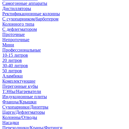
Самогонные аппараты
Дистилляторы
Ректификационные колонны
С сухопарником/барботером
Колонного типа
С дефлегматором
Проточные
Непроточные
Мини
Профессиональные
10-15 литров
20 литров
30-40 литров
50 литров
Аламбики
Комплектующие
Перегонные кубы
ТЭНы/Нагреватели
Индукционные плиты
Фланцы/Крышки
Сухопарники/Диоптры
Царги/Дефлегматоры
Колонны/Отводы
Насадки
Переходники/Краны/Фитинги