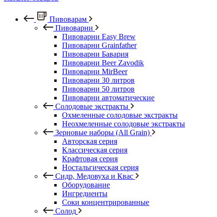
Пивоварам
Пивоварни
Пивоварни Easy Brew
Пивоварни Grainfather
Пивоварни Бавария
Пивоварни Beer Zavodik
Пивоварни MirBeer
Пивоварни 30 литров
Пивоварни 50 литров
Пивоварни автоматические
Солодовые экстракты
Охмеленные солодовые экстракты
Неохмеленные солодовые экстракты
Зерновые наборы (All Grain)
Авторская серия
Классическая серия
Крафтовая серия
Ностальгическая серия
Сидр, Медовуха и Квас
Оборудование
Ингредиенты
Соки концентрированные
Солод