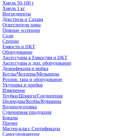
Хмель 50-100 г
Хмель 1 кг
Ингредиенты
Декстроза и Сахара
Осветлители пива
Пивные эссенции
Соли
Специи
Емкости и ЦКТ
Оборудование
Аксессуары к Емкостям и ЦКТ
Аксессуары и доп. оборудование
Дезинфекция и мойка
Котлы/Чиллеры/Мельницы
Розлив: тара и оборудование
Укупорка и пробки
Измерение
Трубки/Шланги/Соединения
Цилиндры/Колбы/Кувшины
Водоподготовка
Сувенирная продукция
Бокалы
Прочее
Мастер-класс Сертификаты
Самогоноварение