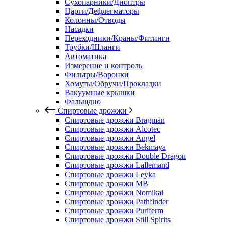
Сухопарники/Диоптры
Царги/Дефлегматоры
Колонны/Отводы
Насадки
Переходники/Краны/Фитинги
Трубки/Шланги
Автоматика
Измерение и контроль
Фильтры/Воронки
Хомуты/Обручи/Прокладки
Вакуумные крышки
Фальшдно
Спиртовые дрожжи
Спиртовые дрожжи Bragman
Спиртовые дрожжи Alcotec
Спиртовые дрожжи Angel
Спиртовые дрожжи Bekmaya
Спиртовые дрожжи Double Dragon
Спиртовые дрожжи Lallemand
Спиртовые дрожжи Leyka
Спиртовые дрожжи MB
Спиртовые дрожжи Nomikai
Спиртовые дрожжи Pathfinder
Спиртовые дрожжи Puriferm
Спиртовые дрожжи Still Spirits