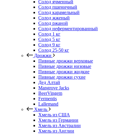
Солод ячменный
Солод пшеничный
Солод карамельный
Солод жженый
Солод ржаной
Солод неферментированный
Солод 1 кг
Солод 5 кг
Солод 9 кг
Солод 25-50 кг
Дрожжи
Пивные дрожжи верховые
Пивные дрожжи низовые
Пивные дрожжи жидкие
Пивные дрожжи сухие
Дед Алтай
Mangrove Jacks
BeerVingem
Fermentis
Lallemand
Хмель
Хмель из США
Хмель из Германии
Хмель из Австралии
Хмель из Англии