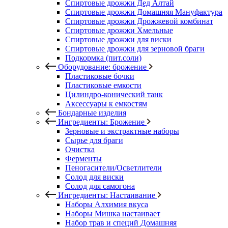
Спиртовые дрожжи Дед Алтай
Спиртовые дрожжи Домашняя Мануфактура
Спиртовые дрожжи Дрожжевой комбинат
Спиртовые дрожжи Хмельные
Спиртовые дрожжи для виски
Спиртовые дрожжи для зерновой браги
Подкормка (пит.соли)
Оборудование: брожение
Пластиковые бочки
Пластиковые емкости
Цилиндро-конический танк
Аксессуары к емкостям
Бондарные изделия
Ингредиенты: Брожение
Зерновые и экстрактные наборы
Сырье для браги
Очистка
Ферменты
Пеногасители/Осветлители
Солод для виски
Солод для самогона
Ингредиенты: Настаивание
Наборы Алхимия вкуса
Наборы Мишка настаивает
Набор трав и специй Домашняя