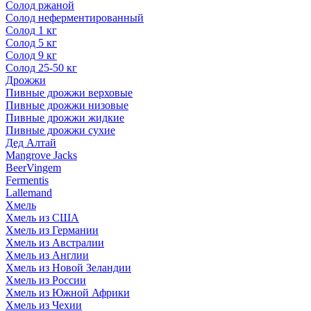
Солод ржаной
Солод неферментированный
Солод 1 кг
Солод 5 кг
Солод 9 кг
Солод 25-50 кг
Дрожжи
Пивные дрожжи верховые
Пивные дрожжи низовые
Пивные дрожжи жидкие
Пивные дрожжи сухие
Дед Алтай
Mangrove Jacks
BeerVingem
Fermentis
Lallemand
Хмель
Хмель из США
Хмель из Германии
Хмель из Австралии
Хмель из Англии
Хмель из Новой Зеландии
Хмель из России
Хмель из Южной Африки
Хмель из Чехии