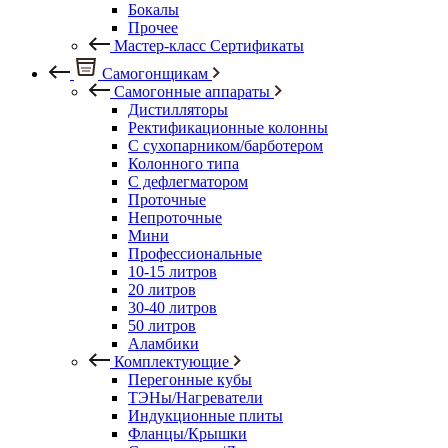
Бокалы
Прочее
Мастер-класс Сертификаты
Самогонщикам
Самогонные аппараты
Дистилляторы
Ректификационные колонны
С сухопарником/барботером
Колонного типа
С дефлегматором
Проточные
Непроточные
Мини
Профессиональные
10-15 литров
20 литров
30-40 литров
50 литров
Аламбики
Комплектующие
Перегонные кубы
ТЭНы/Нагреватели
Индукционные плиты
Фланцы/Крышки