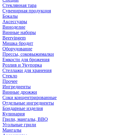
Стеклянная тара
Сувенирная продукция
Бокалы
Аксессуары
Виноделие
Винные наборы
Beervingem
Мишка бродит
Оборудование
Прессы, соковыжималки
Емкости для брожения
Розлив и Укупорка
Стеллажи для хранения
Стекло
Прочее
Ингредиенты
Винные дрожжи
Соки концентрированные
Отдельные ингредиенты
Бондарные изделия
Кулинария
Грили, мангалы, BBQ
Угольные грили
Мангалы