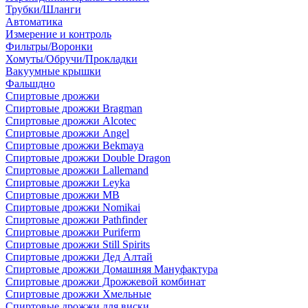
Трубки/Шланги
Автоматика
Измерение и контроль
Фильтры/Воронки
Хомуты/Обручи/Прокладки
Вакуумные крышки
Фальшдно
Спиртовые дрожжи
Спиртовые дрожжи Bragman
Спиртовые дрожжи Alcotec
Спиртовые дрожжи Angel
Спиртовые дрожжи Bekmaya
Спиртовые дрожжи Double Dragon
Спиртовые дрожжи Lallemand
Спиртовые дрожжи Leyka
Спиртовые дрожжи MB
Спиртовые дрожжи Nomikai
Спиртовые дрожжи Pathfinder
Спиртовые дрожжи Puriferm
Спиртовые дрожжи Still Spirits
Спиртовые дрожжи Дед Алтай
Спиртовые дрожжи Домашняя Мануфактура
Спиртовые дрожжи Дрожжевой комбинат
Спиртовые дрожжи Хмельные
Спиртовые дрожжи для виски