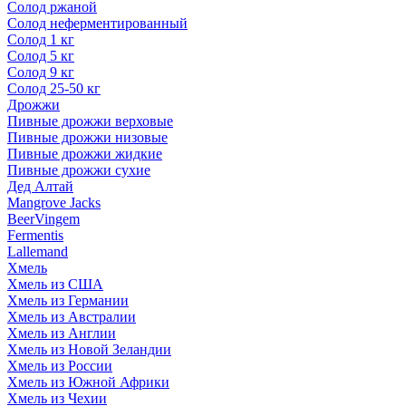
Солод ржаной
Солод неферментированный
Солод 1 кг
Солод 5 кг
Солод 9 кг
Солод 25-50 кг
Дрожжи
Пивные дрожжи верховые
Пивные дрожжи низовые
Пивные дрожжи жидкие
Пивные дрожжи сухие
Дед Алтай
Mangrove Jacks
BeerVingem
Fermentis
Lallemand
Хмель
Хмель из США
Хмель из Германии
Хмель из Австралии
Хмель из Англии
Хмель из Новой Зеландии
Хмель из России
Хмель из Южной Африки
Хмель из Чехии