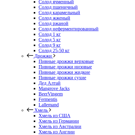
Солод ячменный
Солод пшеничный
Солод карамельный
Солод жженый
Солод ржаной
Солод неферментированный
Солод 1 кг
Солод 5 кг
Солод 9 кг
Солод 25-50 кг
Дрожжи
Пивные дрожжи верховые
Пивные дрожжи низовые
Пивные дрожжи жидкие
Пивные дрожжи сухие
Дед Алтай
Mangrove Jacks
BeerVingem
Fermentis
Lallemand
Хмель
Хмель из США
Хмель из Германии
Хмель из Австралии
Хмель из Англии