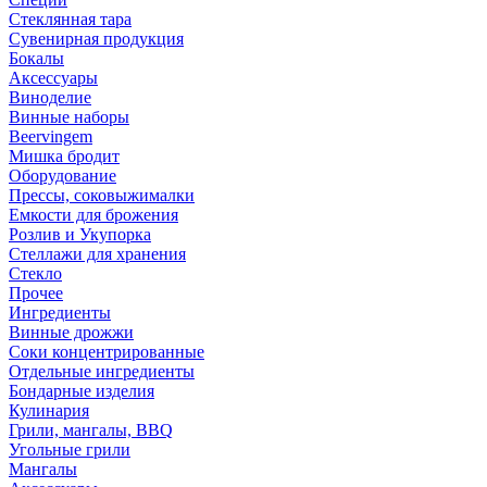
Стеклянная тара
Сувенирная продукция
Бокалы
Аксессуары
Виноделие
Винные наборы
Beervingem
Мишка бродит
Оборудование
Прессы, соковыжималки
Емкости для брожения
Розлив и Укупорка
Стеллажи для хранения
Стекло
Прочее
Ингредиенты
Винные дрожжи
Соки концентрированные
Отдельные ингредиенты
Бондарные изделия
Кулинария
Грили, мангалы, BBQ
Угольные грили
Мангалы