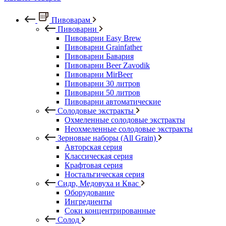
Пивоварам
Пивоварни
Пивоварни Easy Brew
Пивоварни Grainfather
Пивоварни Бавария
Пивоварни Beer Zavodik
Пивоварни MirBeer
Пивоварни 30 литров
Пивоварни 50 литров
Пивоварни автоматические
Солодовые экстракты
Охмеленные солодовые экстракты
Неохмеленные солодовые экстракты
Зерновые наборы (All Grain)
Авторская серия
Классическая серия
Крафтовая серия
Ностальгическая серия
Сидр, Медовуха и Квас
Оборудование
Ингредиенты
Соки концентрированные
Солод