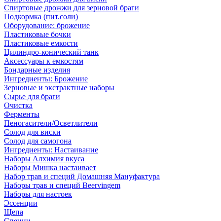
Спиртовые дрожжи для зерновой браги
Подкормка (пит.соли)
Оборудование: брожение
Пластиковые бочки
Пластиковые емкости
Цилиндро-конический танк
Аксессуары к емкостям
Бондарные изделия
Ингредиенты: Брожение
Зерновые и экстрактные наборы
Сырье для браги
Очистка
Ферменты
Пеногасители/Осветлители
Солод для виски
Солод для самогона
Ингредиенты: Настаивание
Наборы Алхимия вкуса
Наборы Мишка настаивает
Набор трав и специй Домашняя Мануфактура
Наборы трав и специй Beervingem
Наборы для настоек
Эссенции
Щепа
Специи