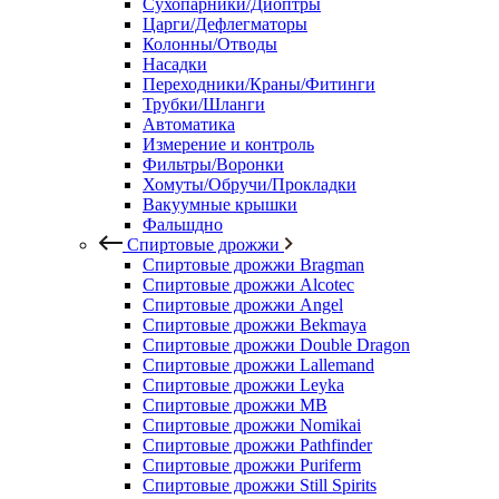
Сухопарники/Диоптры
Царги/Дефлегматоры
Колонны/Отводы
Насадки
Переходники/Краны/Фитинги
Трубки/Шланги
Автоматика
Измерение и контроль
Фильтры/Воронки
Хомуты/Обручи/Прокладки
Вакуумные крышки
Фальшдно
Спиртовые дрожжи
Спиртовые дрожжи Bragman
Спиртовые дрожжи Alcotec
Спиртовые дрожжи Angel
Спиртовые дрожжи Bekmaya
Спиртовые дрожжи Double Dragon
Спиртовые дрожжи Lallemand
Спиртовые дрожжи Leyka
Спиртовые дрожжи MB
Спиртовые дрожжи Nomikai
Спиртовые дрожжи Pathfinder
Спиртовые дрожжи Puriferm
Спиртовые дрожжи Still Spirits