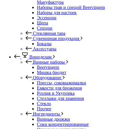
Мануфактура
Наборы трав и специй Beervingem
Наборы для настоек
Эссенции
Щепа
Специи
Стеклянная тара
Сувенирная продукция
Бокалы
Аксессуары
Виноделам
Винные наборы
Beervingem
Мишка бродит
Оборудование
Прессы, соковыжималки
Емкости для брожения
Розлив и Укупорка
Стеллажи для хранения
Стекло
Прочее
Ингредиенты
Винные дрожжи
Соки концентрированные