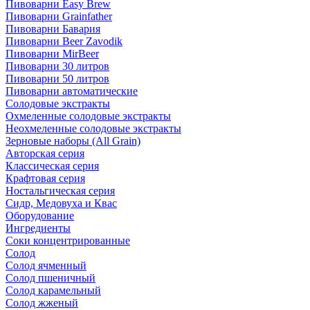
Пивоварни Easy Brew
Пивоварни Grainfather
Пивоварни Бавария
Пивоварни Beer Zavodik
Пивоварни MirBeer
Пивоварни 30 литров
Пивоварни 50 литров
Пивоварни автоматические
Солодовые экстракты
Охмеленные солодовые экстракты
Неохмеленные солодовые экстракты
Зерновые наборы (All Grain)
Авторская серия
Классическая серия
Крафтовая серия
Ностальгическая серия
Сидр, Медовуха и Квас
Оборудование
Ингредиенты
Соки концентрированные
Солод
Солод ячменный
Солод пшеничный
Солод карамельный
Солод жженый