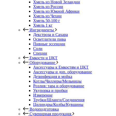
Хмель из Новой Зеландии
Хмель из России
Хмель из Южной Африки
Хмель из Чехии
Хмель 50-100 г
Хмель 1 кг
Ингредиенты
Декстроза и Сахара
Осветлители пива
Пивные эссенции
Соли
Специи
Емкости и ЦКТ
Оборудование
Аксессуары к Емкостям и ЦКТ
Аксессуары и доп. оборудование
Дезинфекция и мойка
Котлы/Чиллеры/Мельницы
Розлив: тара и оборудование
Укупорка и пробки
Измерение
Трубки/Шланги/Соединения
Цилиндры/Колбы/Кувшины
Водоподготовка
Сувенирная продукция