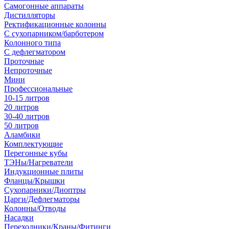
Самогонные аппараты
Дистилляторы
Ректификационные колонны
С сухопарником/барботером
Колонного типа
С дефлегматором
Проточные
Непроточные
Мини
Профессиональные
10-15 литров
20 литров
30-40 литров
50 литров
Аламбики
Комплектующие
Перегонные кубы
ТЭНы/Нагреватели
Индукционные плиты
Фланцы/Крышки
Сухопарники/Диоптры
Царги/Дефлегматоры
Колонны/Отводы
Насадки
Переходники/Краны/Фитинги