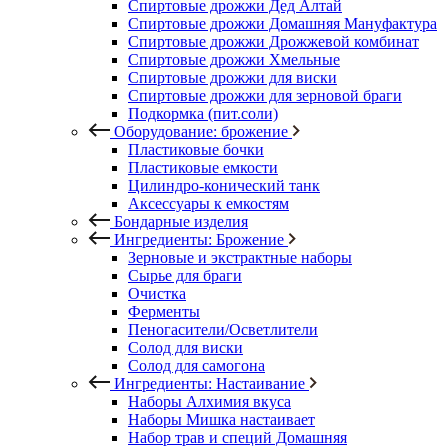
Спиртовые дрожжи Дед Алтай
Спиртовые дрожжи Домашняя Мануфактура
Спиртовые дрожжи Дрожжевой комбинат
Спиртовые дрожжи Хмельные
Спиртовые дрожжи для виски
Спиртовые дрожжи для зерновой браги
Подкормка (пит.соли)
Оборудование: брожение
Пластиковые бочки
Пластиковые емкости
Цилиндро-конический танк
Аксессуары к емкостям
Бондарные изделия
Ингредиенты: Брожение
Зерновые и экстрактные наборы
Сырье для браги
Очистка
Ферменты
Пеногасители/Осветлители
Солод для виски
Солод для самогона
Ингредиенты: Настаивание
Наборы Алхимия вкуса
Наборы Мишка настаивает
Набор трав и специй Домашняя