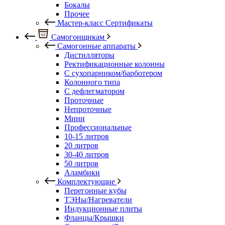
Бокалы
Прочее
Мастер-класс Сертификаты
Самогонщикам
Самогонные аппараты
Дистилляторы
Ректификационные колонны
С сухопарником/барботером
Колонного типа
С дефлегматором
Проточные
Непроточные
Мини
Профессиональные
10-15 литров
20 литров
30-40 литров
50 литров
Аламбики
Комплектующие
Перегонные кубы
ТЭНы/Нагреватели
Индукционные плиты
Фланцы/Крышки