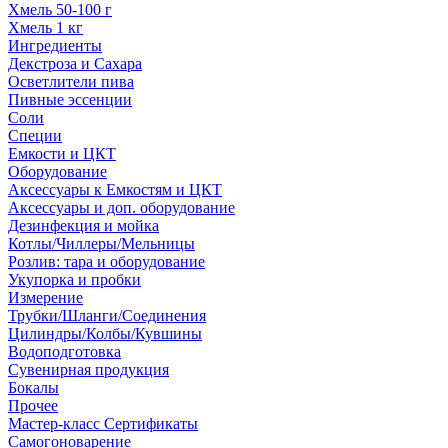
Хмель 50-100 г
Хмель 1 кг
Ингредиенты
Декстроза и Сахара
Осветлители пива
Пивные эссенции
Соли
Специи
Емкости и ЦКТ
Оборудование
Аксессуары к Емкостям и ЦКТ
Аксессуары и доп. оборудование
Дезинфекция и мойка
Котлы/Чиллеры/Мельницы
Розлив: тара и оборудование
Укупорка и пробки
Измерение
Трубки/Шланги/Соединения
Цилиндры/Колбы/Кувшины
Водоподготовка
Сувенирная продукция
Бокалы
Прочее
Мастер-класс Сертификаты
Самогоноварение