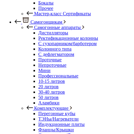
Бокалы
Прочее
Мастер-класс Сертификаты
Самогонщикам
Самогонные аппараты
Дистилляторы
Ректификационные колонны
С сухопарником/барботером
Колонного типа
С дефлегматором
Проточные
Непроточные
Мини
Профессиональные
10-15 литров
20 литров
30-40 литров
50 литров
Аламбики
Комплектующие
Перегонные кубы
ТЭНы/Нагреватели
Индукционные плиты
Фланцы/Крышки