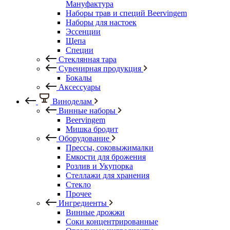
Мануфактура
Наборы трав и специй Beervingem
Наборы для настоек
Эссенции
Щепа
Специи
Стеклянная тара
Сувенирная продукция
Бокалы
Аксессуары
Виноделам
Винные наборы
Beervingem
Мишка бродит
Оборудование
Прессы, соковыжималки
Емкости для брожения
Розлив и Укупорка
Стеллажи для хранения
Стекло
Прочее
Ингредиенты
Винные дрожжи
Соки концентрированные