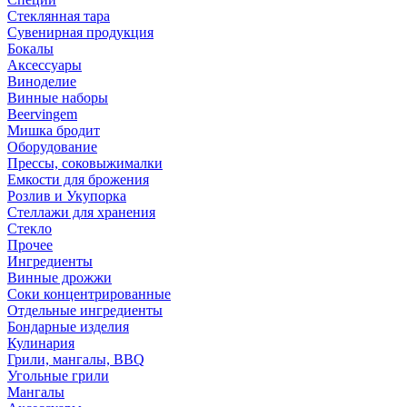
Стеклянная тара
Сувенирная продукция
Бокалы
Аксессуары
Виноделие
Винные наборы
Beervingem
Мишка бродит
Оборудование
Прессы, соковыжималки
Емкости для брожения
Розлив и Укупорка
Стеллажи для хранения
Стекло
Прочее
Ингредиенты
Винные дрожжи
Соки концентрированные
Отдельные ингредиенты
Бондарные изделия
Кулинария
Грили, мангалы, BBQ
Угольные грили
Мангалы