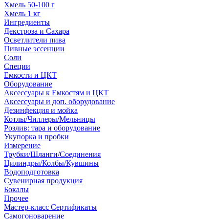
Хмель 50-100 г
Хмель 1 кг
Ингредиенты
Декстроза и Сахара
Осветлители пива
Пивные эссенции
Соли
Специи
Емкости и ЦКТ
Оборудование
Аксессуары к Емкостям и ЦКТ
Аксессуары и доп. оборудование
Дезинфекция и мойка
Котлы/Чиллеры/Мельницы
Розлив: тара и оборудование
Укупорка и пробки
Измерение
Трубки/Шланги/Соединения
Цилиндры/Колбы/Кувшины
Водоподготовка
Сувенирная продукция
Бокалы
Прочее
Мастер-класс Сертификаты
Самогоноварение