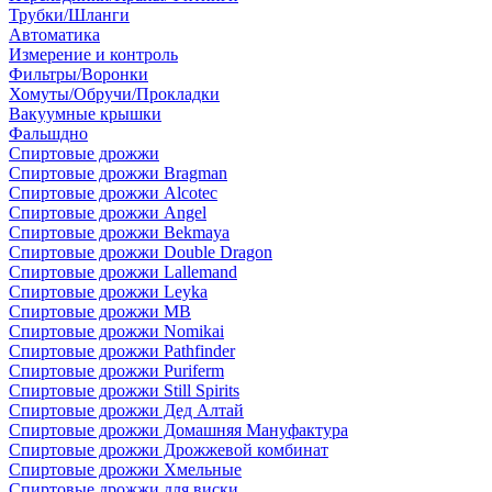
Трубки/Шланги
Автоматика
Измерение и контроль
Фильтры/Воронки
Хомуты/Обручи/Прокладки
Вакуумные крышки
Фальшдно
Спиртовые дрожжи
Спиртовые дрожжи Bragman
Спиртовые дрожжи Alcotec
Спиртовые дрожжи Angel
Спиртовые дрожжи Bekmaya
Спиртовые дрожжи Double Dragon
Спиртовые дрожжи Lallemand
Спиртовые дрожжи Leyka
Спиртовые дрожжи MB
Спиртовые дрожжи Nomikai
Спиртовые дрожжи Pathfinder
Спиртовые дрожжи Puriferm
Спиртовые дрожжи Still Spirits
Спиртовые дрожжи Дед Алтай
Спиртовые дрожжи Домашняя Мануфактура
Спиртовые дрожжи Дрожжевой комбинат
Спиртовые дрожжи Хмельные
Спиртовые дрожжи для виски