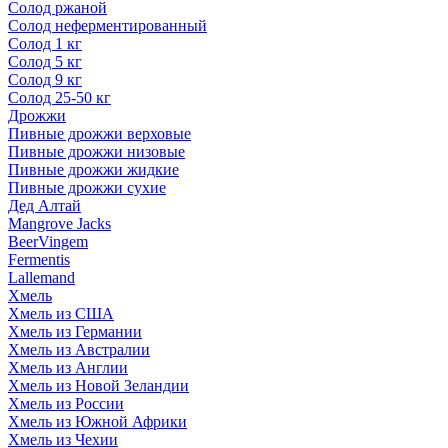
Солод ржаной
Солод неферментированный
Солод 1 кг
Солод 5 кг
Солод 9 кг
Солод 25-50 кг
Дрожжи
Пивные дрожжи верховые
Пивные дрожжи низовые
Пивные дрожжи жидкие
Пивные дрожжи сухие
Дед Алтай
Mangrove Jacks
BeerVingem
Fermentis
Lallemand
Хмель
Хмель из США
Хмель из Германии
Хмель из Австралии
Хмель из Англии
Хмель из Новой Зеландии
Хмель из России
Хмель из Южной Африки
Хмель из Чехии