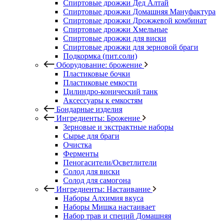
Спиртовые дрожжи Дед Алтай
Спиртовые дрожжи Домашняя Мануфактура
Спиртовые дрожжи Дрожжевой комбинат
Спиртовые дрожжи Хмельные
Спиртовые дрожжи для виски
Спиртовые дрожжи для зерновой браги
Подкормка (пит.соли)
Оборудование: брожение
Пластиковые бочки
Пластиковые емкости
Цилиндро-конический танк
Аксессуары к емкостям
Бондарные изделия
Ингредиенты: Брожение
Зерновые и экстрактные наборы
Сырье для браги
Очистка
Ферменты
Пеногасители/Осветлители
Солод для виски
Солод для самогона
Ингредиенты: Настаивание
Наборы Алхимия вкуса
Наборы Мишка настаивает
Набор трав и специй Домашняя