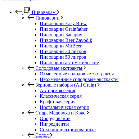
Пивоварам
Пивоварни
Пивоварни Easy Brew
Пивоварни Grainfather
Пивоварни Бавария
Пивоварни Beer Zavodik
Пивоварни MirBeer
Пивоварни 30 литров
Пивоварни 50 литров
Пивоварни автоматические
Солодовые экстракты
Охмеленные солодовые экстракты
Неохмеленные солодовые экстракты
Зерновые наборы (All Grain)
Авторская серия
Классическая серия
Крафтовая серия
Ностальгическая серия
Сидр, Медовуха и Квас
Оборудование
Ингредиенты
Соки концентрированные
Солод