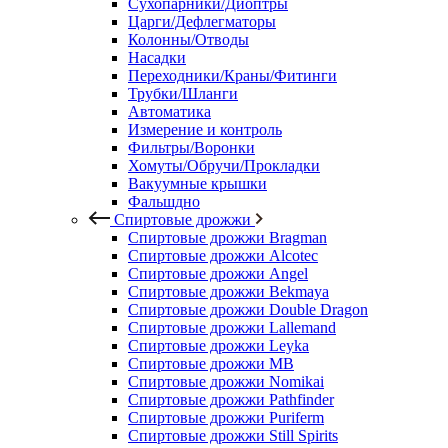
Сухопарники/Диоптры
Царги/Дефлегматоры
Колонны/Отводы
Насадки
Переходники/Краны/Фитинги
Трубки/Шланги
Автоматика
Измерение и контроль
Фильтры/Воронки
Хомуты/Обручи/Прокладки
Вакуумные крышки
Фальшдно
Спиртовые дрожжи
Спиртовые дрожжи Bragman
Спиртовые дрожжи Alcotec
Спиртовые дрожжи Angel
Спиртовые дрожжи Bekmaya
Спиртовые дрожжи Double Dragon
Спиртовые дрожжи Lallemand
Спиртовые дрожжи Leyka
Спиртовые дрожжи MB
Спиртовые дрожжи Nomikai
Спиртовые дрожжи Pathfinder
Спиртовые дрожжи Puriferm
Спиртовые дрожжи Still Spirits