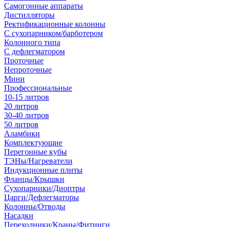
Самогонные аппараты
Дистилляторы
Ректификационные колонны
С сухопарником/барботером
Колонного типа
С дефлегматором
Проточные
Непроточные
Мини
Профессиональные
10-15 литров
20 литров
30-40 литров
50 литров
Аламбики
Комплектующие
Перегонные кубы
ТЭНы/Нагреватели
Индукционные плиты
Фланцы/Крышки
Сухопарники/Диоптры
Царги/Дефлегматоры
Колонны/Отводы
Насадки
Переходники/Краны/Фитинги