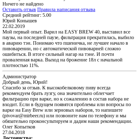
Ничего не найдено
Оставить отзыв
Правила написания отзыва
Средний рейтинг: 5.00
Юрий Конышев
22.02.2019
Мой первый опыт. Варил на EASY BREW 40, выставил все
паузы, на последней паузе, фильтрация прекратилась, выбило
в аварию тэн. Понимаю что пшеничка, не лучшее начало в
пивоварении, но с автоматической пивоварней сложно
ошибиться. В итоге сильный нагар на тэне. И почти
проваленная варка. Выход на брожение 18л с начальной
плотностью 11%.
Администратор
Добрый день, Юрий!
Спасибо за отзыв. К высокобелковому пиву всегда
рекомендуем брать лузгу, она значительно облегчает
фильтрацию при варке, но к сожалению в состав набора не
входит. Если в будущем появятся проблемы или вопросы по
варке на Easy Brew или зерновых наборов, то напишите
(pivovar@mirbeer.ru) или позвоните нам по телефону и мы
обязательно проконсультируем и дадим наши рекомендации.
Олег Копытков
27.04.2018
Достоинства: