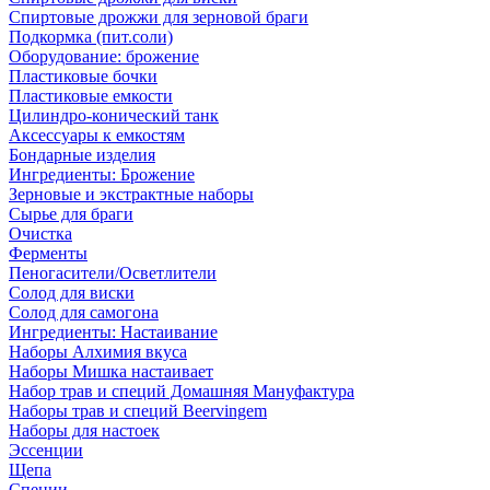
Спиртовые дрожжи для зерновой браги
Подкормка (пит.соли)
Оборудование: брожение
Пластиковые бочки
Пластиковые емкости
Цилиндро-конический танк
Аксессуары к емкостям
Бондарные изделия
Ингредиенты: Брожение
Зерновые и экстрактные наборы
Сырье для браги
Очистка
Ферменты
Пеногасители/Осветлители
Солод для виски
Солод для самогона
Ингредиенты: Настаивание
Наборы Алхимия вкуса
Наборы Мишка настаивает
Набор трав и специй Домашняя Мануфактура
Наборы трав и специй Beervingem
Наборы для настоек
Эссенции
Щепа
Специи