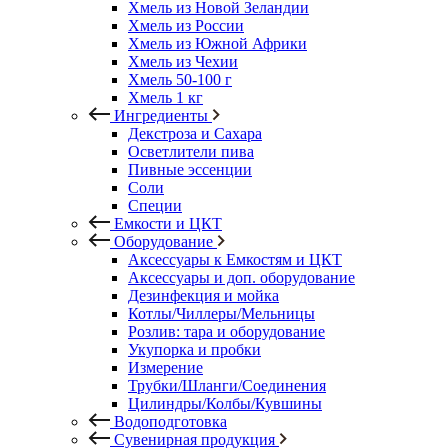
Хмель из Новой Зеландии
Хмель из России
Хмель из Южной Африки
Хмель из Чехии
Хмель 50-100 г
Хмель 1 кг
Ингредиенты
Декстроза и Сахара
Осветлители пива
Пивные эссенции
Соли
Специи
Емкости и ЦКТ
Оборудование
Аксессуары к Емкостям и ЦКТ
Аксессуары и доп. оборудование
Дезинфекция и мойка
Котлы/Чиллеры/Мельницы
Розлив: тара и оборудование
Укупорка и пробки
Измерение
Трубки/Шланги/Соединения
Цилиндры/Колбы/Кувшины
Водоподготовка
Сувенирная продукция