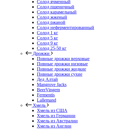
Солод ячменный
Солод пшеничный
Солод карамельный
Солод жженый
Солод ржаной
Солод неферментированный
Солод 1 кг
Солод 5 кг
Солод 9 кг
Солод 25-50 кг
Дрожжи
Пивные дрожжи верховые
Пивные дрожжи низовые
Пивные дрожжи жидкие
Пивные дрожжи сухие
Дед Алтай
Mangrove Jacks
BeerVingem
Fermentis
Lallemand
Хмель
Хмель из США
Хмель из Германии
Хмель из Австралии
Хмель из Англии