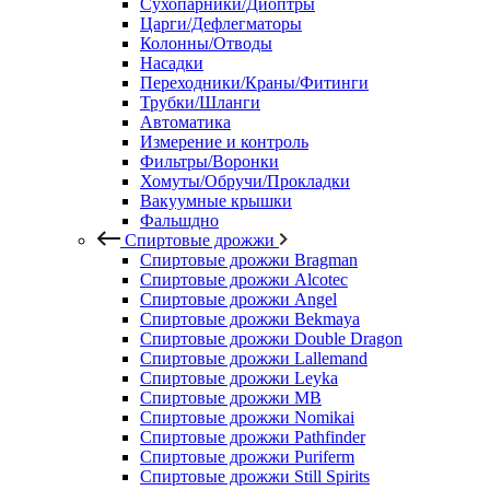
Сухопарники/Диоптры
Царги/Дефлегматоры
Колонны/Отводы
Насадки
Переходники/Краны/Фитинги
Трубки/Шланги
Автоматика
Измерение и контроль
Фильтры/Воронки
Хомуты/Обручи/Прокладки
Вакуумные крышки
Фальшдно
Спиртовые дрожжи
Спиртовые дрожжи Bragman
Спиртовые дрожжи Alcotec
Спиртовые дрожжи Angel
Спиртовые дрожжи Bekmaya
Спиртовые дрожжи Double Dragon
Спиртовые дрожжи Lallemand
Спиртовые дрожжи Leyka
Спиртовые дрожжи MB
Спиртовые дрожжи Nomikai
Спиртовые дрожжи Pathfinder
Спиртовые дрожжи Puriferm
Спиртовые дрожжи Still Spirits