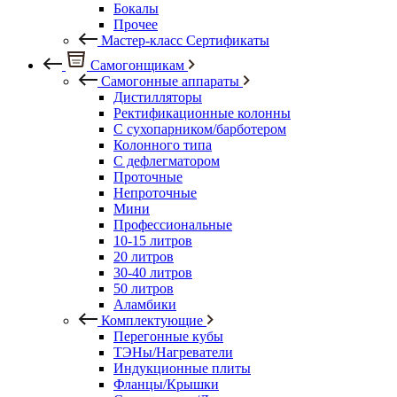
Бокалы
Прочее
Мастер-класс Сертификаты
Самогонщикам
Самогонные аппараты
Дистилляторы
Ректификационные колонны
С сухопарником/барботером
Колонного типа
С дефлегматором
Проточные
Непроточные
Мини
Профессиональные
10-15 литров
20 литров
30-40 литров
50 литров
Аламбики
Комплектующие
Перегонные кубы
ТЭНы/Нагреватели
Индукционные плиты
Фланцы/Крышки