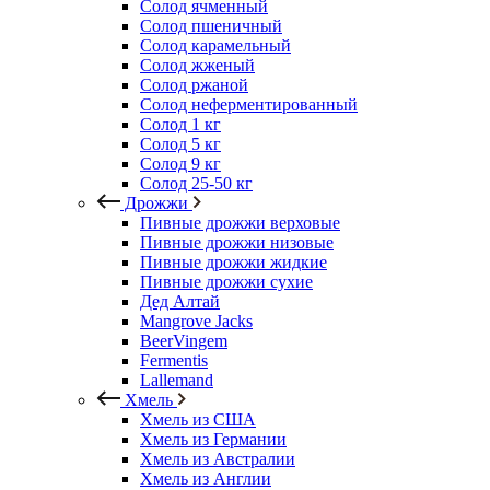
Солод ячменный
Солод пшеничный
Солод карамельный
Солод жженый
Солод ржаной
Солод неферментированный
Солод 1 кг
Солод 5 кг
Солод 9 кг
Солод 25-50 кг
Дрожжи
Пивные дрожжи верховые
Пивные дрожжи низовые
Пивные дрожжи жидкие
Пивные дрожжи сухие
Дед Алтай
Mangrove Jacks
BeerVingem
Fermentis
Lallemand
Хмель
Хмель из США
Хмель из Германии
Хмель из Австралии
Хмель из Англии