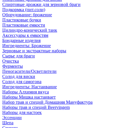
Спиртовые дрожжи для зерновой браги
Подкормка (пит.соли)
Оборудование: брожение
Пластиковые бочки
Пластиковые емкости
Цилиндро-конический танк
Аксессуары к емкостям
Бондарные изделия
Ингредиенты: Брожение
Зерновые и экстрактные наборы
Сырье для браги
Очистка
Ферменты
Пеногасители/Осветлители
Солод для виски
Солод для самогона
Ингредиенты: Настаивание
Наборы Алхимия вкуса
Наборы Мишка настаивает
Набор трав и специй Домашняя Мануфактура
Наборы трав и специй Beervingem
Наборы для настоек
Эссенции
Щепа
Специи