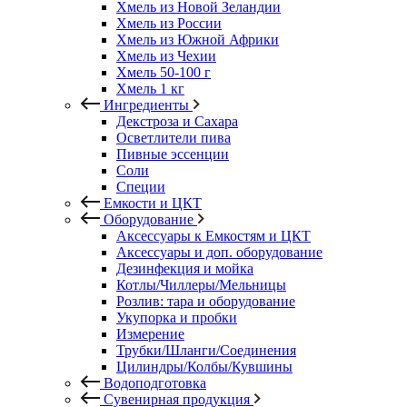
Хмель из Новой Зеландии
Хмель из России
Хмель из Южной Африки
Хмель из Чехии
Хмель 50-100 г
Хмель 1 кг
Ингредиенты
Декстроза и Сахара
Осветлители пива
Пивные эссенции
Соли
Специи
Емкости и ЦКТ
Оборудование
Аксессуары к Емкостям и ЦКТ
Аксессуары и доп. оборудование
Дезинфекция и мойка
Котлы/Чиллеры/Мельницы
Розлив: тара и оборудование
Укупорка и пробки
Измерение
Трубки/Шланги/Соединения
Цилиндры/Колбы/Кувшины
Водоподготовка
Сувенирная продукция