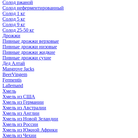
Солод ржаной
Солод неферментированный
Солод 1 кг
Солод 5 кг
Солод 9 кг
Солод 25-50 кг
Дрожжи
Пивные дрожжи верховые
Пивные дрожжи низовые
Пивные дрожжи жидкие
Пивные дрожжи сухие
Дед Алтай
Mangrove Jacks
BeerVingem
Fermentis
Lallemand
Хмель
Хмель из США
Хмель из Германии
Хмель из Австралии
Хмель из Англии
Хмель из Новой Зеландии
Хмель из России
Хмель из Южной Африки
Хмель из Чехии