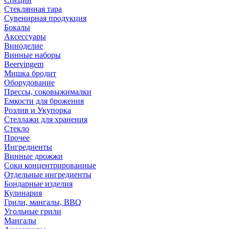
Стеклянная тара
Сувенирная продукция
Бокалы
Аксессуары
Виноделие
Винные наборы
Beervingem
Мишка бродит
Оборудование
Прессы, соковыжималки
Емкости для брожения
Розлив и Укупорка
Стеллажи для хранения
Стекло
Прочее
Ингредиенты
Винные дрожжи
Соки концентрированные
Отдельные ингредиенты
Бондарные изделия
Кулинария
Грили, мангалы, BBQ
Угольные грили
Мангалы