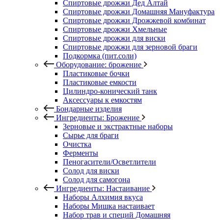
Спиртовые дрожжи Дед Алтай
Спиртовые дрожжи Домашняя Мануфактура
Спиртовые дрожжи Дрожжевой комбинат
Спиртовые дрожжи Хмельные
Спиртовые дрожжи для виски
Спиртовые дрожжи для зерновой браги
Подкормка (пит.соли)
Оборудование: брожение
Пластиковые бочки
Пластиковые емкости
Цилиндро-конический танк
Аксессуары к емкостям
Бондарные изделия
Ингредиенты: Брожение
Зерновые и экстрактные наборы
Сырье для браги
Очистка
Ферменты
Пеногасители/Осветлители
Солод для виски
Солод для самогона
Ингредиенты: Настаивание
Наборы Алхимия вкуса
Наборы Мишка настаивает
Набор трав и специй Домашняя