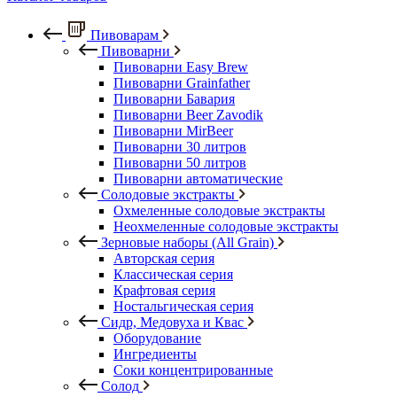
Пивоварам
Пивоварни
Пивоварни Easy Brew
Пивоварни Grainfather
Пивоварни Бавария
Пивоварни Beer Zavodik
Пивоварни MirBeer
Пивоварни 30 литров
Пивоварни 50 литров
Пивоварни автоматические
Солодовые экстракты
Охмеленные солодовые экстракты
Неохмеленные солодовые экстракты
Зерновые наборы (All Grain)
Авторская серия
Классическая серия
Крафтовая серия
Ностальгическая серия
Сидр, Медовуха и Квас
Оборудование
Ингредиенты
Соки концентрированные
Солод