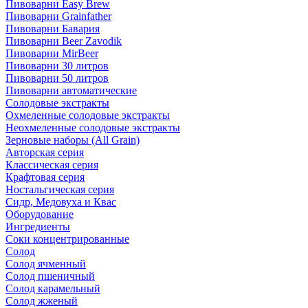
Пивоварни Easy Brew
Пивоварни Grainfather
Пивоварни Бавария
Пивоварни Beer Zavodik
Пивоварни MirBeer
Пивоварни 30 литров
Пивоварни 50 литров
Пивоварни автоматические
Солодовые экстракты
Охмеленные солодовые экстракты
Неохмеленные солодовые экстракты
Зерновые наборы (All Grain)
Авторская серия
Классическая серия
Крафтовая серия
Ностальгическая серия
Сидр, Медовуха и Квас
Оборудование
Ингредиенты
Соки концентрированные
Солод
Солод ячменный
Солод пшеничный
Солод карамельный
Солод жженый