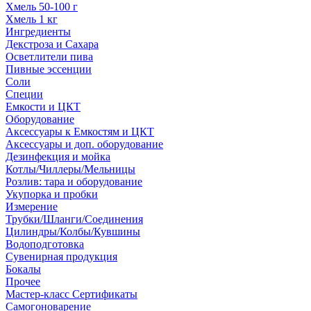
Хмель 50-100 г
Хмель 1 кг
Ингредиенты
Декстроза и Сахара
Осветлители пива
Пивные эссенции
Соли
Специи
Емкости и ЦКТ
Оборудование
Аксессуары к Емкостям и ЦКТ
Аксессуары и доп. оборудование
Дезинфекция и мойка
Котлы/Чиллеры/Мельницы
Розлив: тара и оборудование
Укупорка и пробки
Измерение
Трубки/Шланги/Соединения
Цилиндры/Колбы/Кувшины
Водоподготовка
Сувенирная продукция
Бокалы
Прочее
Мастер-класс Сертификаты
Самогоноварение