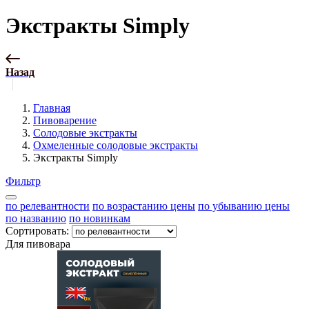
Экстракты Simply
Назад
Главная
Пивоварение
Солодовые экстракты
Охмеленные солодовые экстракты
Экстракты Simply
Фильтр
по релевантности
по возрастанию цены
по убыванию цены
по названию
по новинкам
Сортировать:
Для пивовара