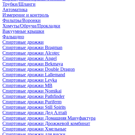
Трубки/Шланги
Автоматика
Измерение и контроль
Фильтры/Воронки
Хомуты/Обручи/Прокладки
Вакуумные крышки
Фальшдно
Спиртовые дрожжи
Спиртовые дрожжи Bragman
Спиртовые дрожжи Alcotec
Спиртовые дрожжи Angel
Спиртовые дрожжи Bekmaya
Спиртовые дрожжи Double Dragon
Спиртовые дрожжи Lallemand
Спиртовые дрожжи Leyka
Спиртовые дрожжи MB
Спиртовые дрожжи Nomikai
Спиртовые дрожжи Pathfinder
Спиртовые дрожжи Puriferm
Спиртовые дрожжи Still Spirits
Спиртовые дрожжи Дед Алтай
Спиртовые дрожжи Домашняя Мануфактура
Спиртовые дрожжи Дрожжевой комбинат
Спиртовые дрожжи Хмельные
Спиртовые дрожжи для виски