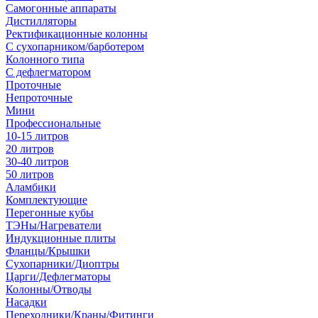
Самогонные аппараты
Дистилляторы
Ректификационные колонны
С сухопарником/барботером
Колонного типа
С дефлегматором
Проточные
Непроточные
Мини
Профессиональные
10-15 литров
20 литров
30-40 литров
50 литров
Аламбики
Комплектующие
Перегонные кубы
ТЭНы/Нагреватели
Индукционные плиты
Фланцы/Крышки
Сухопарники/Диоптры
Царги/Дефлегматоры
Колонны/Отводы
Насадки
Переходники/Краны/Фитинги