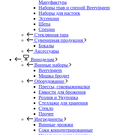
Мануфактура
Наборы трав и специй Beervingem
Наборы для настоек
Эссенции
Щепа
Специи
Стеклянная тара
Сувенирная продукция
Бокалы
Аксессуары
Виноделам
Винные наборы
Beervingem
Мишка бродит
Оборудование
Прессы, соковыжималки
Емкости для брожения
Розлив и Укупорка
Стеллажи для хранения
Стекло
Прочее
Ингредиенты
Винные дрожжи
Соки концентрированные